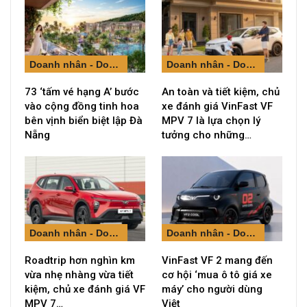
Doanh nhân - Doanh nghiệp
Doanh nhân - Doanh nghiệp
73 ‘tấm vé hạng A’ bước
An toàn và tiết kiệm, chủ
vào cộng đồng tinh hoa
xe đánh giá VinFast VF
bên vịnh biển biệt lập Đà
MPV 7 là lựa chọn lý
Nẵng
tưởng cho những…
Doanh nhân - Doanh nghiệp
Doanh nhân - Doanh nghiệp
Roadtrip hơn nghìn km
VinFast VF 2 mang đến
vừa nhẹ nhàng vừa tiết
cơ hội ‘mua ô tô giá xe
kiệm, chủ xe đánh giá VF
máy’ cho người dùng
MPV 7…
Việt