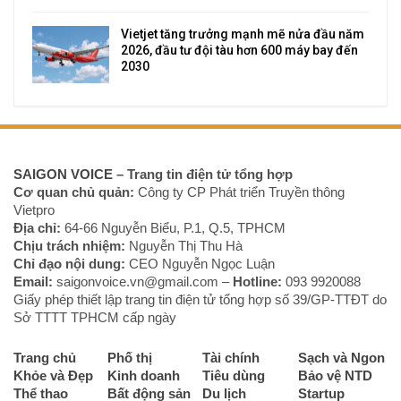
Vietjet tăng trưởng mạnh mẽ nửa đầu năm
2026, đầu tư đội tàu hơn 600 máy bay đến
2030
SAIGON VOICE
– Trang tin điện tử tổng hợp
Cơ quan chủ quản:
Công ty CP Phát triển Truyền thông
Vietpro
Địa chỉ:
64-66 Nguyễn Biểu, P.1, Q.5, TPHCM
Chịu trách nhiệm:
Nguyễn Thị Thu Hà
Chỉ đạo nội dung:
CEO Nguyễn Ngọc Luận
Email:
saigonvoice.vn@gmail.com –
Hotline:
093 9920088‬
Giấy phép thiết lập trang tin điện tử tổng hợp số 39/GP-TTĐT do
Sở TTTT TPHCM cấp ngày
Trang chủ
Phố thị
Tài chính
Sạch và Ngon
Khỏe và Đẹp
Kinh doanh
Tiêu dùng
Bảo vệ NTD
Thể thao
Bất động sản
Du lịch
Startup