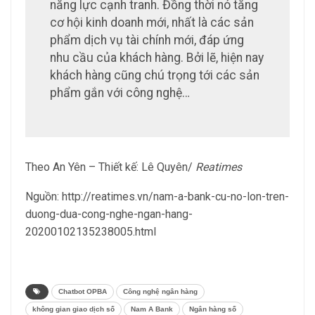
năng lực cạnh tranh. Đồng thời nó tăng
cơ hội kinh doanh mới, nhất là các sản
phẩm dịch vụ tài chính mới, đáp ứng
nhu cầu của khách hàng. Bởi lẽ, hiện nay
khách hàng cũng chú trọng tới các sản
phẩm gắn với công nghệ…
Theo An Yên – Thiết kế: Lê Quyên/
Reatimes
Nguồn: http://reatimes.vn/nam-a-bank-cu-no-lon-tren-
duong-dua-cong-nghe-ngan-hang-
20200102135238005.html
Chatbot OPBA
Công nghệ ngân hàng
không gian giao dịch số
Nam A Bank
Ngân hàng số