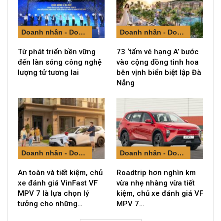
Doanh nhân - Doanh nghiệp
Doanh nhân - Doanh nghiệp
Từ phát triển bền vững
73 ‘tấm vé hạng A’ bước
đến làn sóng công nghệ
vào cộng đồng tinh hoa
lượng tử tương lai
bên vịnh biển biệt lập Đà
Nẵng
Doanh nhân - Doanh nghiệp
Doanh nhân - Doanh nghiệp
An toàn và tiết kiệm, chủ
Roadtrip hơn nghìn km
xe đánh giá VinFast VF
vừa nhẹ nhàng vừa tiết
MPV 7 là lựa chọn lý
kiệm, chủ xe đánh giá VF
tưởng cho những…
MPV 7…