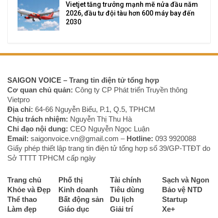
Vietjet tăng trưởng mạnh mẽ nửa đầu năm
2026, đầu tư đội tàu hơn 600 máy bay đến
2030
SAIGON VOICE
– Trang tin điện tử tổng hợp
Cơ quan chủ quản:
Công ty CP Phát triển Truyền thông
Vietpro
Địa chỉ:
64-66 Nguyễn Biểu, P.1, Q.5, TPHCM
Chịu trách nhiệm:
Nguyễn Thị Thu Hà
Chỉ đạo nội dung:
CEO Nguyễn Ngọc Luận
Email:
saigonvoice.vn@gmail.com –
Hotline:
093 9920088‬
Giấy phép thiết lập trang tin điện tử tổng hợp số 39/GP-TTĐT do
Sở TTTT TPHCM cấp ngày
Trang chủ
Phố thị
Tài chính
Sạch và Ngon
Khỏe và Đẹp
Kinh doanh
Tiêu dùng
Bảo vệ NTD
Thể thao
Bất động sản
Du lịch
Startup
Làm đẹp
Giáo dục
Giải trí
Xe+