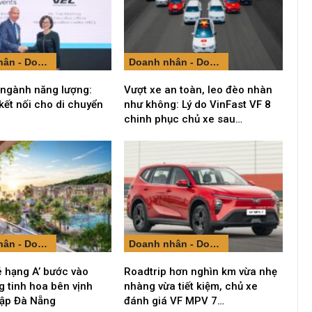
Doanh nhân - Doanh nghiệp
Doanh nhân - Doanh nghiệp
 ngành năng lượng:
Vượt xe an toàn, leo đèo nhàn
kết nối cho di chuyển
như không: Lý do VinFast VF 8
chinh phục chủ xe sau…
Doanh nhân - Doanh nghiệp
Doanh nhân - Doanh nghiệp
é hạng A’ bước vào
Roadtrip hơn nghìn km vừa nhẹ
 tinh hoa bên vịnh
nhàng vừa tiết kiệm, chủ xe
 lập Đà Nẵng
đánh giá VF MPV 7…