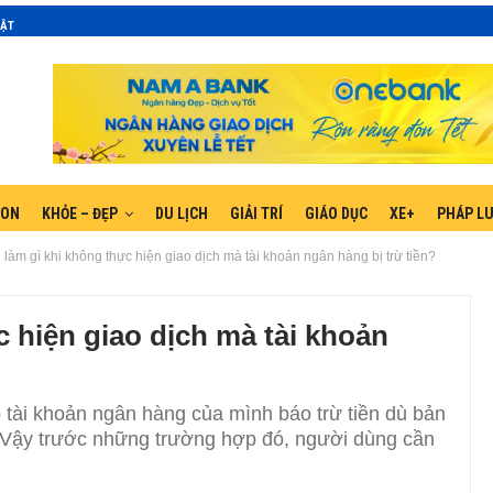
MẬT
GON
KHỎE – ĐẸP
DU LỊCH
GIẢI TRÍ
GIÁO DỤC
XE+
PHÁP L
làm gì khi không thực hiện giao dịch mà tài khoản ngân hàng bị trừ tiền?
c hiện giao dịch mà tài khoản
 tài khoản ngân hàng của mình báo trừ tiền dù bản
. Vậy trước những trường hợp đó, người dùng cần