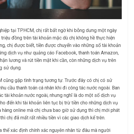
ghiệp tại TP.HCM, chị rất bất ngờ khi bỗng dưng một ngày
triệu đồng trên tài khoản mặc dù chị không hề thực hiện
àng, chị được biết, tiền được chuyển vào những số tài khoản
những dịch vụ như quảng cáo Facebook, thanh toán Amazon,
nhận lương và rút tiền mặt khi cần, còn những dịch vụ trên
g sử dụng.
M cũng gặp tình trạng tương tự. Trước đây có chị có sử
hu cầu thanh toán cá nhân khi đi công tác nước ngoài. Ban
ác tài khoản nước ngoài, nhưng nghĩ là do một số dịch vụ
o đến khi tài khoản liên tục bị trừ tiền cho những dịch vụ
 hàng online mà chị chưa bao giờ sử dụng thì chị mới phát
thì chị đã mất rất nhiều tiền vì các giao dịch kể trên.
a thể xác định chính xác nguyên nhân từ đâu mà người