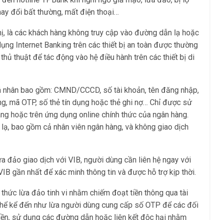
thay đổi bất thường, mất điện thoại…
ị, là các khách hàng không truy cập vào đường dẫn lạ hoặc
ng Internet Banking trên các thiết bị an toàn được thường
hủ thuật để tác động vào hệ điều hành trên các thiết bị di
cá nhân bao gồm: CMND/CCCD, số tài khoản, tên đăng nhập,
g, mã OTP, số thẻ tín dụng hoặc thẻ ghi nợ… Chỉ được sử
àng hoặc trên ứng dụng online chính thức của ngân hàng.
 lạ, bao gồm cả nhân viên ngân hàng, và không giao dịch
ừa đảo giao dịch với VIB, người dùng cần liên hệ ngay với
IB gần nhất để xác minh thông tin và được hỗ trợ kịp thời.
h thức lừa đảo tinh vi nhằm chiếm đoạt tiền thông qua tài
thể kể đến như lừa người dùng cung cấp số OTP để các đối
tiền, sử dụng các đường dẫn hoặc liên kết độc hại nhằm