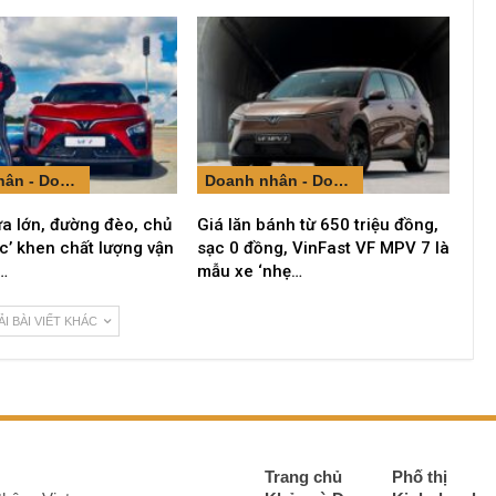
Doanh nhân - Doanh nghiệp
Doanh nhân - Doanh nghiệp
a lớn, đường đèo, chủ
Giá lăn bánh từ 650 triệu đồng,
ắc’ khen chất lượng vận
sạc 0 đồng, VinFast VF MPV 7 là
…
mẫu xe ‘nhẹ…
ẢI BÀI VIẾT KHÁC
Trang chủ
Phố thị