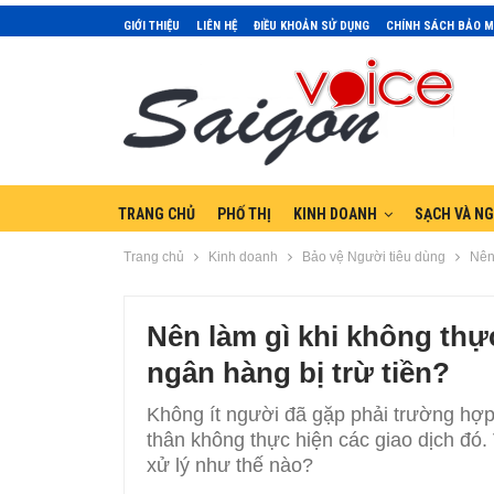
GIỚI THIỆU
LIÊN HỆ
ĐIỀU KHOẢN SỬ DỤNG
CHÍNH SÁCH BẢO 
TRANG CHỦ
PHỐ THỊ
KINH DOANH
SẠCH VÀ N
Trang chủ
Kinh doanh
Bảo vệ Người tiêu dùng
Nên 
Nên làm gì khi không thự
ngân hàng bị trừ tiền?
Không ít người đã gặp phải trường hợp
thân không thực hiện các giao dịch đó
xử lý như thế nào?