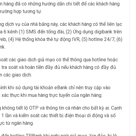
ngân hàng đã có những hướng dẫn chi tiết để các khách hàng
trường hợp tương tự.
 dịch vụ của nhà băng này, các khách hàng có thể liên lạc
a 6 kênh (1) SMS đến tổng đài, (2) Ứng dụng digibank trên
web, (4) Hệ thống khóa thẻ tự động IVR, (5) hotline 24/7, (6)
nk.
soát các giao dịch giả mạo có thể thông qua hotline hoặc
h tra soát và hoàn tiền đầy đủ nếu khách hàng có đầy đủ
 các giao dịch.
ình khi sử dụng tài khoản eBank chỉ nên truy cập vào
 xác thực khi mua hàng trực tuyến của ngân hàng.
không tiết lộ OTP và thông tin cá nhân cho bất kỳ ai. Cạnh
1 lần và kiểm soát các thiết bị điện thoại di động và số
ực từ ngân hàng.
đến hotline TPBank khi nghi ngờ giả mạo, lừa đảo, bị lộ