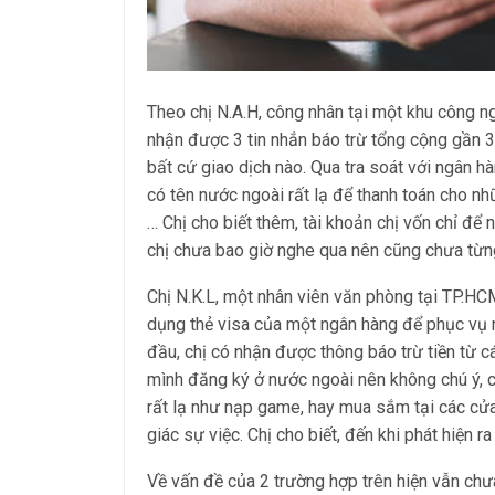
Theo chị N.A.H, công nhân tại một khu công n
nhận được 3 tin nhắn báo trừ tổng cộng gần 3 
bất cứ giao dịch nào. Qua tra soát với ngân h
có tên nước ngoài rất lạ để thanh toán cho 
… Chị cho biết thêm, tài khoản chị vốn chỉ để 
chị chưa bao giờ nghe qua nên cũng chưa từn
Chị N.K.L, một nhân viên văn phòng tại TP.HC
dụng thẻ visa của một ngân hàng để phục vụ n
đầu, chị có nhận được thông báo trừ tiền từ c
mình đăng ký ở nước ngoài nên không chú ý, ch
rất lạ như nạp game, hay mua sắm tại các cửa
giác sự việc. Chị cho biết, đến khi phát hiện ra 
Về vấn đề của 2 trường hợp trên hiện vẫn chư