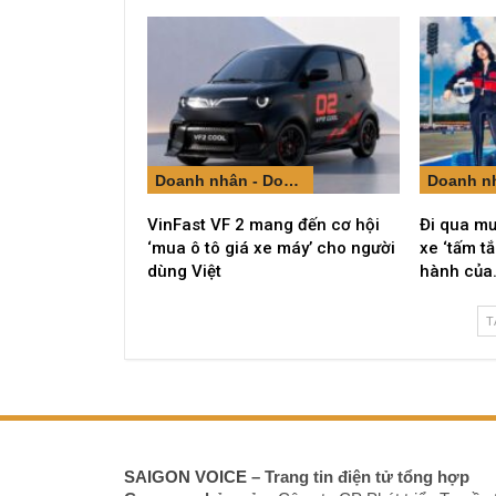
Doanh nhân - Doanh nghiệp
VinFast VF 2 mang đến cơ hội
Đi qua mư
‘mua ô tô giá xe máy’ cho người
xe ‘tấm t
dùng Việt
hành của
T
SAIGON VOICE
– Trang tin điện tử tổng hợp