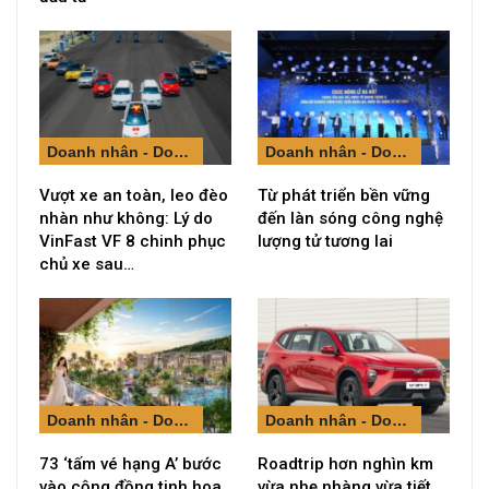
Doanh nhân - Doanh nghiệp
Doanh nhân - Doanh nghiệp
Vượt xe an toàn, leo đèo
Từ phát triển bền vững
nhàn như không: Lý do
đến làn sóng công nghệ
VinFast VF 8 chinh phục
lượng tử tương lai
chủ xe sau…
Doanh nhân - Doanh nghiệp
Doanh nhân - Doanh nghiệp
73 ‘tấm vé hạng A’ bước
Roadtrip hơn nghìn km
vào cộng đồng tinh hoa
vừa nhẹ nhàng vừa tiết