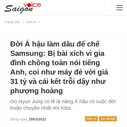
Trang chủ
Giải trí
Đời Á hậu làm dâu đế chế
Samsung: Bị bài xích vì gia
đình chồng toàn nói tiếng
Anh, coi như máy đẻ với giá
31 tỷ và cái kết trỗi dậy như
phượng hoàng
Go Hyun Jung có lẽ là nàng Á hậu có cuộc đời
truân chuyên nhất nhì Kbiz.
Giải trí
Tin nổi bật
Đăng ngày
29/03/2022