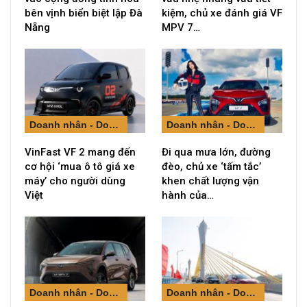
bên vịnh biển biệt lập Đà
kiệm, chủ xe đánh giá VF
Nẵng
MPV 7…
Doanh nhân - Doanh nghiệp
Doanh nhân - Doanh nghiệp
VinFast VF 2 mang đến
Đi qua mưa lớn, đường
cơ hội ‘mua ô tô giá xe
đèo, chủ xe ‘tấm tắc’
máy’ cho người dùng
khen chất lượng vận
Việt
hành của…
Doanh nhân - Doanh nghiệp
Doanh nhân - Doanh nghiệp