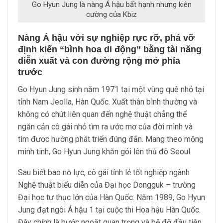
Go Hyun Jung là nàng Á hậu bất hạnh nhưng kiên
cường của Kbiz
Nàng Á hậu với sự nghiệp rực rỡ, phá vỡ
định kiến “bình hoa di động” bằng tài năng
diễn xuất và con đường rộng mở phía
trước
Go Hyun Jung sinh năm 1971 tại một vùng quê nhỏ tại
tỉnh Nam Jeolla, Hàn Quốc. Xuất thân bình thường và
không có chút liên quan đến nghệ thuật chẳng thể
ngăn cản cô gái nhỏ tìm ra ước mơ của đời mình và
tìm được hướng phát triển đúng đắn. Mang theo mộng
minh tinh, Go Hyun Jung khăn gói lên thủ đô Seoul.
Sau biết bao nỗ lực, cô gái tỉnh lẻ tốt nghiệp ngành
Nghệ thuật biểu diễn của Đại học Dongguk – trường
Đại học tư thục lớn của Hàn Quốc. Năm 1989, Go Hyun
Jung đạt ngôi Á hậu 1 tại cuộc thi Hoa hậu Hàn Quốc.
Đây chính là bước ngoặt quan trọng và bệ đỡ đầu tiên