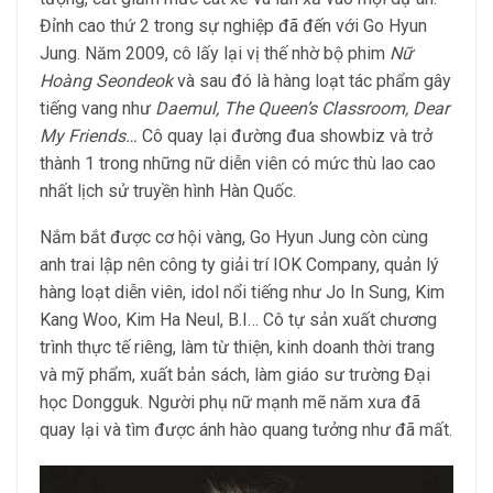
Đỉnh cao thứ 2 trong sự nghiệp đã đến với Go Hyun
Jung. Năm 2009, cô lấy lại vị thế nhờ bộ phim
Nữ
Hoàng Seondeok
và sau đó là hàng loạt tác phẩm gây
tiếng vang như
Daemul, The Queen’s Classroom, Dear
My Friends…
Cô quay lại đường đua showbiz và trở
thành 1 trong những nữ diễn viên có mức thù lao cao
nhất lịch sử truyền hình Hàn Quốc.
Nắm bắt được cơ hội vàng, Go Hyun Jung còn cùng
anh trai lập nên công ty giải trí IOK Company, quản lý
hàng loạt diễn viên, idol nổi tiếng như Jo In Sung, Kim
Kang Woo, Kim Ha Neul, B.I… Cô tự sản xuất chương
trình thực tế riêng, làm từ thiện, kinh doanh thời trang
và mỹ phẩm, xuất bản sách, làm giáo sư trường Đại
học Dongguk. Người phụ nữ mạnh mẽ năm xưa đã
quay lại và tìm được ánh hào quang tưởng như đã mất.