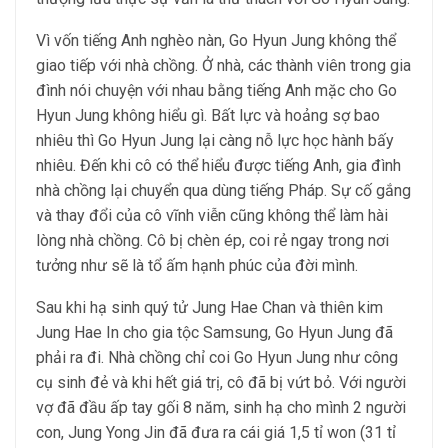
Vì vốn tiếng Anh nghèo nàn, Go Hyun Jung không thể
giao tiếp với nhà chồng. Ở nhà, các thành viên trong gia
đình nói chuyện với nhau bằng tiếng Anh mặc cho Go
Hyun Jung không hiểu gì. Bất lực và hoảng sợ bao
nhiêu thì Go Hyun Jung lại càng nỗ lực học hành bấy
nhiêu. Đến khi cô có thể hiểu được tiếng Anh, gia đình
nhà chồng lại chuyển qua dùng tiếng Pháp. Sự cố gắng
và thay đổi của cô vĩnh viễn cũng không thể làm hài
lòng nhà chồng. Cô bị chèn ép, coi rẻ ngay trong nơi
tưởng như sẽ là tổ ấm hạnh phúc của đời mình.
Sau khi hạ sinh quý tử Jung Hae Chan và thiên kim
Jung Hae In cho gia tộc Samsung, Go Hyun Jung đã
phải ra đi. Nhà chồng chỉ coi Go Hyun Jung như công
cụ sinh đẻ và khi hết giá trị, cô đã bị vứt bỏ. Với người
vợ đã đầu ấp tay gối 8 năm, sinh hạ cho mình 2 người
con, Jung Yong Jin đã đưa ra cái giá 1,5 tỉ won (31 tỉ