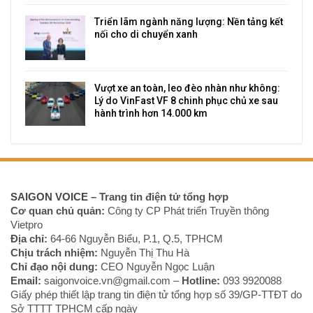
Triển lãm ngành năng lượng: Nền tảng kết
nối cho di chuyển xanh
Vượt xe an toàn, leo đèo nhàn như không:
Lý do VinFast VF 8 chinh phục chủ xe sau
hành trình hơn 14.000 km
SAIGON VOICE
– Trang tin điện tử tổng hợp
Cơ quan chủ quản:
Công ty CP Phát triển Truyền thông
Vietpro
Địa chỉ:
64-66 Nguyễn Biểu, P.1, Q.5, TPHCM
Chịu trách nhiệm:
Nguyễn Thị Thu Hà
Chỉ đạo nội dung:
CEO Nguyễn Ngọc Luận
Email:
saigonvoice.vn@gmail.com –
Hotline:
093 9920088‬
Giấy phép thiết lập trang tin điện tử tổng hợp số 39/GP-TTĐT do
Sở TTTT TPHCM cấp ngày