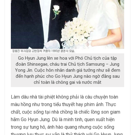
Go Hyun Jung lên xe hoa với Phó Chủ tịch của tập
đoàn Shinsegae, cháu trai Chủ tịch Samsung – Jung
Yong Jin. Cuộc hôn nhân danh giá tưởng như sẽ đem
đến hạnh phúc cho Go Hyun Jung nào ngờ đằng sau
chỉ toàn là chông gai và nước mắt
Làm dâu nhà tài phiệt không phải là câu chuyện toàn
màu hồng như trong tiểu thuyết hay phim ảnh. Thực
chất, cuộc sống tại nhà chồng là chiếc lồng son giam
hãm Go Hyun Jung. Dù là minh tinh, quen xuất hiện
trong sự tung hô, ánh hào quang nhưng cuộc sống
thượng lưu thực sự vẫn là thử thách với Go Hyun Jung.