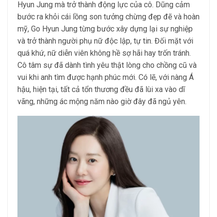
Hyun Jung mà trở thành động lực của cô. Dũng cảm
bước ra khỏi cái lồng son tưởng chừng đẹp đẽ và hoàn
mỹ, Go Hyun Jung từng bước xây dựng lại sự nghiệp
và trở thành người phụ nữ độc lập, tự tin. Đối mặt với
quá khứ, nữ diễn viên không hề sợ hãi hay trốn tránh.
Cô tâm sự đã dành tình yêu thật lòng cho chồng cũ và
vui khi anh tìm được hạnh phúc mới. Có lẽ, với nàng Á
hậu, hiện tại, tất cả tổn thương đều đã lùi xa vào dĩ
vãng, những ác mộng năm nào giờ đây đã ngủ yên.