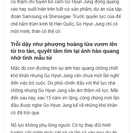
cũ thậm chí tuyên bố cấm Go Hyun Jung đóng quảng
cáo hay xuất hiện trên bất cứ sản phẩm, dự án của tập
đoàn Samsung và Shinsegae. Trước quyền lực của đế
chế nắm trùm kinh tế Hàn Quốc, Go Hyun Jung chỉ có
một mình, thân cô thế cô.
Trỗi dậy như phượng hoàng lửa vươn lên
từ tro tàn, quyết tâm tìm lại ánh hào quang
nhờ tình mẫu tử
Mặc dù con đường tìm lại ánh hào quang chồng chất
khó khăn nhưng Go Hyun Jung vẫn chưa một lần nghĩ
đến việc bỏ cuộc. Dù phải chiến đấu với thế lực nhà
chồng nhưng Go Hyun Jung vẫn âm thầm nỗ lực. Mãi
đến sau này, sau 15 năm im lặng, công chúng mới lần
đầu được nghe Go Hyun Jung kể về những khó khăn
cô đã trải qua.
Nỗ lực không phụ lòng người. Cô tự thay đổi hình
tượng, cắt giảm mức cát xê và lăn xả vào mọi dự án.