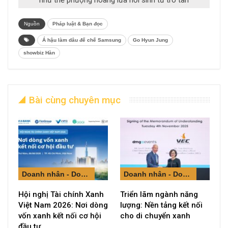
Nguồn
Pháp luật & Bạn đọc
Á hậu làm dâu đế chế Samsung
Go Hyun Jung
showbiz Hàn
Bài cùng chuyên mục
Doanh nhân - Doanh nghiệp
Doanh nhân - Doanh nghiệp
Hội nghị Tài chính Xanh
Triển lãm ngành năng
Việt Nam 2026: Nơi dòng
lượng: Nền tảng kết nối
vốn xanh kết nối cơ hội
cho di chuyển xanh
đầu tư