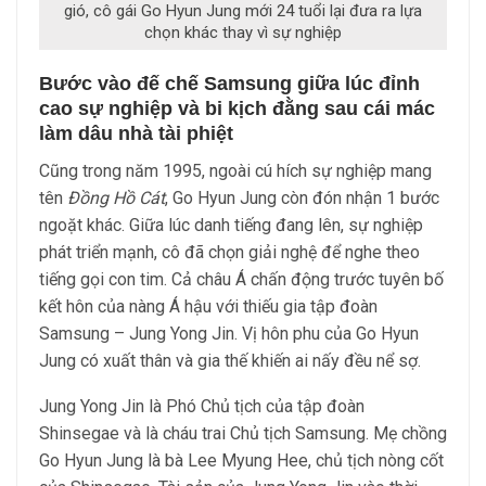
gió, cô gái Go Hyun Jung mới 24 tuổi lại đưa ra lựa
chọn khác thay vì sự nghiệp
Bước vào đế chế Samsung giữa lúc đỉnh
cao sự nghiệp và bi kịch đằng sau cái mác
làm dâu nhà tài phiệt
Cũng trong năm 1995, ngoài cú hích sự nghiệp mang
tên
Đồng Hồ Cát
, Go Hyun Jung còn đón nhận 1 bước
ngoặt khác. Giữa lúc danh tiếng đang lên, sự nghiệp
phát triển mạnh, cô đã chọn giải nghệ để nghe theo
tiếng gọi con tim. Cả châu Á chấn động trước tuyên bố
kết hôn của nàng Á hậu với thiếu gia tập đoàn
Samsung – Jung Yong Jin. Vị hôn phu của Go Hyun
Jung có xuất thân và gia thế khiến ai nấy đều nể sợ.
Jung Yong Jin là Phó Chủ tịch của tập đoàn
Shinsegae và là cháu trai Chủ tịch Samsung. Mẹ chồng
Go Hyun Jung là bà Lee Myung Hee, chủ tịch nòng cốt