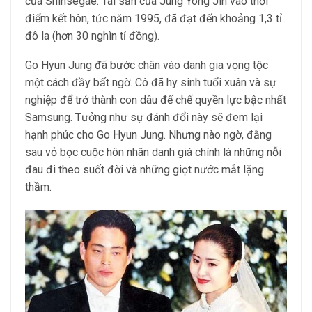
của Shinsegae. Tài sản của Jung Yong Jin vào thời
điểm kết hôn, tức năm 1995, đã đạt đến khoảng 1,3 tỉ
đô la (hơn 30 nghìn tỉ đồng).
Go Hyun Jung đã bước chân vào danh gia vọng tộc
một cách đầy bất ngờ. Cô đã hy sinh tuổi xuân và sự
nghiệp để trở thành con dâu đế chế quyền lực bậc nhất
Samsung. Tưởng như sự đánh đổi này sẽ đem lại
hạnh phúc cho Go Hyun Jung. Nhưng nào ngờ, đằng
sau vỏ bọc cuộc hôn nhân danh giá chính là những nỗi
đau đi theo suốt đời và những giọt nước mắt lặng
thầm.