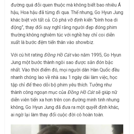
đường quá đỗi quen thuộc mà không biết bao nhiêu Á
hậu, Hoa hậu đã từng đi qua. Thế nhưng, Go Hyun Jung
khác biệt với tất cả. Cô phá vỡ định kiến “bình hoa di
động”, thay đổi suy nghĩ rằng người đẹp đóng phim
thường không nghiêm túc với nghề hay chỉ coi diễn
xuất là bước đệm tiến thân vào showbiz.
Với cú hit rating
Đồng Hồ Cát
vào năm 1995, Go Hyun
Jung một bước thành ngôi sao được săn đón bậc
nhất. Vào thời điểm đó, mọi người dân Hàn Quốc đều
nhanh chóng lao về nhà sau 1 ngày dài làm việc, học
tập chỉ để theo dõi bộ phim yêu thích. Tưởng như
thành công ngoạn mục của
Đồng Hồ Cát
sẽ giúp nữ
diễn viên tiến xa hơn trên con đường minh tinh nhưng
không, Go Hyun Jung đã đưa ra một quyết định khác,
ai ngờ lại làm thay đổi cuộc đời cô hoàn toàn.