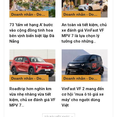
Doanh nhân - Doanh nghiệp
Doanh nhân - Doanh nghiệp
73 ‘tấm vé hạng A’ bước
An toàn và tiết kiệm, chủ
vào cộng đồng tinh hoa
xe đánh giá VinFast VF
bên vịnh biển biệt lập Đà
MPV 7 là lựa chọn lý
Nẵng
tưởng cho những…
Doanh nhân - Doanh nghiệp
Doanh nhân - Doanh nghiệp
Roadtrip hơn nghìn km
VinFast VF 2 mang đến
vừa nhẹ nhàng vừa tiết
cơ hội ‘mua ô tô giá xe
kiệm, chủ xe đánh giá VF
máy’ cho người dùng
MPV 7…
Việt