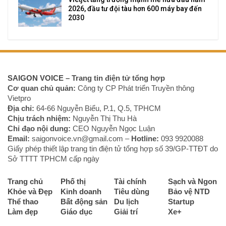
2026, đầu tư đội tàu hơn 600 máy bay đến
2030
SAIGON VOICE
– Trang tin điện tử tổng hợp
Cơ quan chủ quản:
Công ty CP Phát triển Truyền thông
Vietpro
Địa chỉ:
64-66 Nguyễn Biểu, P.1, Q.5, TPHCM
Chịu trách nhiệm:
Nguyễn Thị Thu Hà
Chỉ đạo nội dung:
CEO Nguyễn Ngọc Luận
Email:
saigonvoice.vn@gmail.com –
Hotline:
093 9920088‬
Giấy phép thiết lập trang tin điện tử tổng hợp số 39/GP-TTĐT do
Sở TTTT TPHCM cấp ngày
Trang chủ
Phố thị
Tài chính
Sạch và Ngon
Khỏe và Đẹp
Kinh doanh
Tiêu dùng
Bảo vệ NTD
Thể thao
Bất động sản
Du lịch
Startup
Làm đẹp
Giáo dục
Giải trí
Xe+