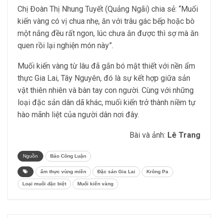
Chị Đoàn Thị Nhung Tuyết (Quảng Ngãi) chia sẻ: “Muối
kiến vàng có vị chua nhẹ, ăn với trâu gác bếp hoặc bò
một nắng đều rất ngon, lúc chưa ăn được thì sợ mà ăn
quen rồi lại nghiện món này”.
Muối kiến vàng từ lâu đã gắn bó mật thiết với nền ẩm
thực Gia Lai, Tây Nguyên, đó là sự kết hợp giữa sản
vật thiên nhiên và bàn tay con người. Cùng với những
loại đặc sản dân dã khác, muối kiến trở thành niềm tự
hào mãnh liệt của người dân nơi đây.
Bài và ảnh:
Lê Trang
Nguồn
Báo Công Luận
ẩm thực vùng miền
Đặc sản Gia Lai
Krông Pa
Loại muối đặc biệt
Muối kiến vàng