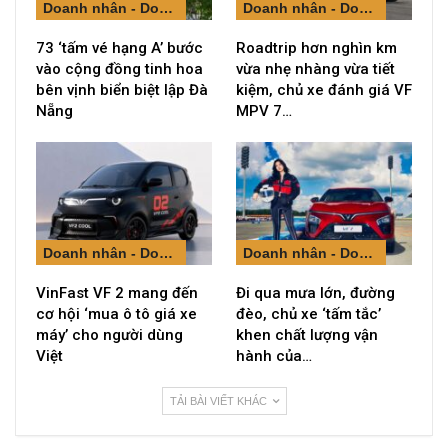
Doanh nhân - Doanh nghiệp
Doanh nhân - Doanh nghiệp
73 ‘tấm vé hạng A’ bước
Roadtrip hơn nghìn km
vào cộng đồng tinh hoa
vừa nhẹ nhàng vừa tiết
bên vịnh biển biệt lập Đà
kiệm, chủ xe đánh giá VF
Nẵng
MPV 7…
Doanh nhân - Doanh nghiệp
Doanh nhân - Doanh nghiệp
VinFast VF 2 mang đến
Đi qua mưa lớn, đường
cơ hội ‘mua ô tô giá xe
đèo, chủ xe ‘tấm tắc’
máy’ cho người dùng
khen chất lượng vận
Việt
hành của…
TẢI BÀI VIẾT KHÁC