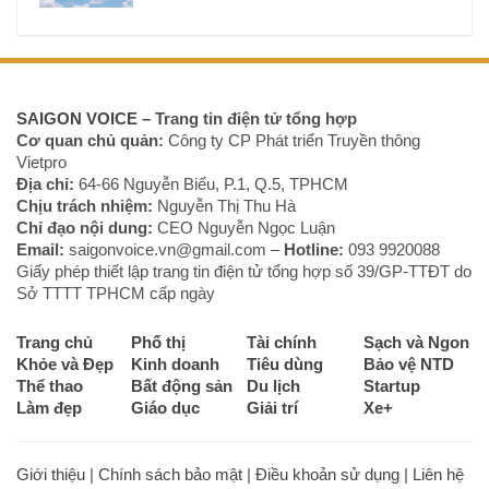
SAIGON VOICE
– Trang tin điện tử tổng hợp
Cơ quan chủ quản:
Công ty CP Phát triển Truyền thông
Vietpro
Địa chỉ:
64-66 Nguyễn Biểu, P.1, Q.5, TPHCM
Chịu trách nhiệm:
Nguyễn Thị Thu Hà
Chỉ đạo nội dung:
CEO Nguyễn Ngọc Luận
Email:
saigonvoice.vn@gmail.com –
Hotline:
093 9920088‬
Giấy phép thiết lập trang tin điện tử tổng hợp số 39/GP-TTĐT do
Sở TTTT TPHCM cấp ngày
Trang chủ
Phố thị
Tài chính
Sạch và Ngon
Khỏe và Đẹp
Kinh doanh
Tiêu dùng
Bảo vệ NTD
Thể thao
Bất động sản
Du lịch
Startup
Làm đẹp
Giáo dục
Giải trí
Xe+
Giới thiệu
|
Chính sách bảo mật
|
Điều khoản sử dụng
|
Liên hệ