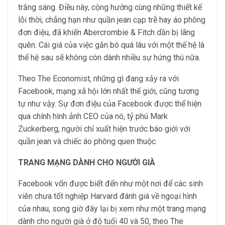
trắng sáng. Điều này, cộng hưởng cùng những thiết kế
lỗi thời, chẳng hạn như quần jean cạp trễ hay áo phông
đơn điệu, đã khiến Abercrombie & Fitch dần bị lãng
quên. Cái giá của việc gắn bó quá lâu với một thế hệ là
thế hệ sau sẽ không còn dành nhiều sự hứng thú nữa.
Theo The Economist, những gì đang xảy ra với
Facebook, mạng xã hội lớn nhất thế giới, cũng tương
tự như vậy. Sự đơn điệu của Facebook được thể hiện
qua chính hình ảnh CEO của nó, tỷ phú Mark
Zuckerberg, người chỉ xuất hiện trước báo giới với
quần jean và chiếc áo phông quen thuộc.
TRANG MẠNG DÀNH CHO NGƯỜI GIÀ
Facebook vốn được biết đến như một nơi để các sinh
viên chưa tốt nghiệp Harvard đánh giá về ngoại hình
của nhau, song giờ đây lại bị xem như một trang mạng
dành cho người già ở độ tuổi 40 và 50, theo The