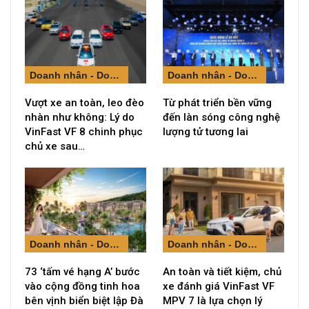
Doanh nhân - Doanh nghiệp
Doanh nhân - Doanh nghiệp
Vượt xe an toàn, leo đèo
Từ phát triển bền vững
nhàn như không: Lý do
đến làn sóng công nghệ
VinFast VF 8 chinh phục
lượng tử tương lai
chủ xe sau…
Doanh nhân - Doanh nghiệp
Doanh nhân - Doanh nghiệp
73 ‘tấm vé hạng A’ bước
An toàn và tiết kiệm, chủ
vào cộng đồng tinh hoa
xe đánh giá VinFast VF
bên vịnh biển biệt lập Đà
MPV 7 là lựa chọn lý