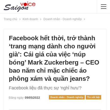
Trang chủ
Kinh doanh
Doanh nhân - Doanh nghiệp
Facebook hết thời, trở thành
‘trang mạng dành cho người
già’: Cái giá của việc ‘núp
bóng’ Mark Zuckerberg – CEO
bao năm chỉ mặc chiếc áo
phông xám và quần jeans?
Facebook liệu đã thực sự 'nghỉ hưu'?
Doanh nhân - Doanh nghiệp
Tin nổi bật
Đăng ngày
09/05/2022