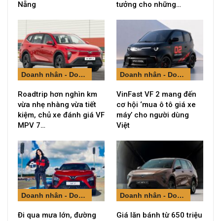
Nẵng
tưởng cho những…
Doanh nhân - Doanh nghiệp
Doanh nhân - Doanh nghiệp
Roadtrip hơn nghìn km
VinFast VF 2 mang đến
vừa nhẹ nhàng vừa tiết
cơ hội ‘mua ô tô giá xe
kiệm, chủ xe đánh giá VF
máy’ cho người dùng
MPV 7…
Việt
Doanh nhân - Doanh nghiệp
Doanh nhân - Doanh nghiệp
Đi qua mưa lớn, đường
Giá lăn bánh từ 650 triệu