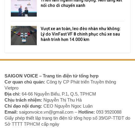
Triển lãm ngành năng lượng: Nền tảng kết
nối cho di chuyển xanh
Vượt xe an toàn, leo đèo nhàn như không:
Lý do VinFast VF 8 chinh phục chủ xe sau
hành trình hơn 14.000 km
SAIGON VOICE
– Trang tin điện tử tổng hợp
Cơ quan chủ quản:
Công ty CP Phát triển Truyền thông
Vietpro
Địa chỉ:
64-66 Nguyễn Biểu, P.1, Q.5, TPHCM
Chịu trách nhiệm:
Nguyễn Thị Thu Hà
Chỉ đạo nội dung:
CEO Nguyễn Ngọc Luận
Email:
saigonvoice.vn@gmail.com –
Hotline:
093 9920088‬
Giấy phép thiết lập trang tin điện tử tổng hợp số 39/GP-TTĐT do
Sở TTTT TPHCM cấp ngày