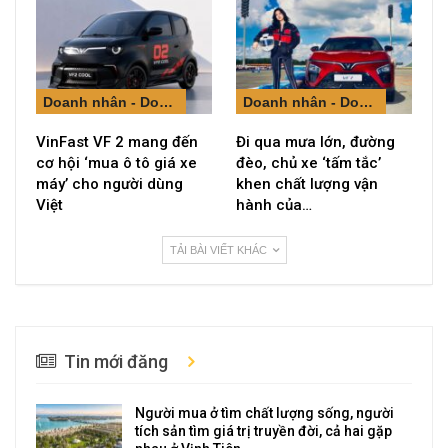
Doanh nhân - Doanh nghiệp
Doanh nhân - Doanh nghiệp
VinFast VF 2 mang đến
Đi qua mưa lớn, đường
cơ hội ‘mua ô tô giá xe
đèo, chủ xe ‘tấm tắc’
máy’ cho người dùng
khen chất lượng vận
Việt
hành của…
TẢI BÀI VIẾT KHÁC
Tin mới đăng
Người mua ở tìm chất lượng sống, người
tích sản tìm giá trị truyền đời, cả hai gặp