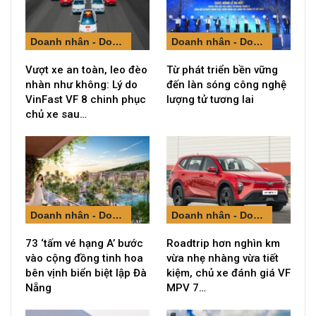
Doanh nhân - Doanh nghiệp
Doanh nhân - Doanh nghiệp
Vượt xe an toàn, leo đèo
Từ phát triển bền vững
nhàn như không: Lý do
đến làn sóng công nghệ
VinFast VF 8 chinh phục
lượng tử tương lai
chủ xe sau…
Doanh nhân - Doanh nghiệp
Doanh nhân - Doanh nghiệp
73 ‘tấm vé hạng A’ bước
Roadtrip hơn nghìn km
vào cộng đồng tinh hoa
vừa nhẹ nhàng vừa tiết
bên vịnh biển biệt lập Đà
kiệm, chủ xe đánh giá VF
Nẵng
MPV 7…