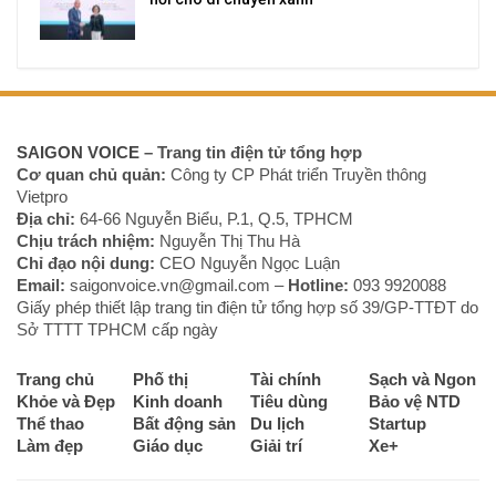
SAIGON VOICE
– Trang tin điện tử tổng hợp
Cơ quan chủ quản:
Công ty CP Phát triển Truyền thông
Vietpro
Địa chỉ:
64-66 Nguyễn Biểu, P.1, Q.5, TPHCM
Chịu trách nhiệm:
Nguyễn Thị Thu Hà
Chỉ đạo nội dung:
CEO Nguyễn Ngọc Luận
Email:
saigonvoice.vn@gmail.com –
Hotline:
093 9920088‬
Giấy phép thiết lập trang tin điện tử tổng hợp số 39/GP-TTĐT do
Sở TTTT TPHCM cấp ngày
Trang chủ
Phố thị
Tài chính
Sạch và Ngon
Khỏe và Đẹp
Kinh doanh
Tiêu dùng
Bảo vệ NTD
Thể thao
Bất động sản
Du lịch
Startup
Làm đẹp
Giáo dục
Giải trí
Xe+