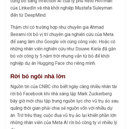
cùng bỏ sang Infection AI của tỷ phú Reid Hoffman
của LinkedIn và nhà khởi nghiệp Mustafa Suleyman
đến từ DeepMind.
Thậm chí có trường hợp như chuyên gia Ahmad
Beirami rời bỏ vị trí chuyên gia nghiên cứu của Meta
để sang làm cho Google với cùng công việc. Hoặc có
những nhân viên nghiên cứu như Douwe Kiela đã gắn
bó với công ty 5 năm trời nhưng vẫn từ bỏ để khởi
nghiệp dự án Hugging Face cho riêng mình.
Rời bỏ ngôi nhà lớn
Nguồn tin của CNBC cho biết ngày càng nhiều nhân tài
rời bỏ Facebook khi nhà sáng lập Mark Zuckerberg
bây giờ mới chịu tập trung nguồn lực cho vũ trụ ảo sau
quãng thời gian phải chia sẻ nguồn vốn với nhiều dự
án. Trớ trêu thay, cuộc đua vũ trụ ảo lại khiến phần lớn
những nhân viên của Meta AI rời bỏ công ty vì nhiều lý