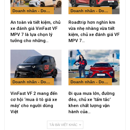
Doanh nhân - Doanh nghiệp
Doanh nhân - Doanh nghiệp
An toàn và tiết kiệm, chủ
Roadtrip hơn nghìn km
xe đánh giá VinFast VF
vừa nhẹ nhàng vừa tiết
MPV 7 là lựa chọn lý
kiệm, chủ xe đánh giá VF
tưởng cho những…
MPV 7…
Doanh nhân - Doanh nghiệp
Doanh nhân - Doanh nghiệp
VinFast VF 2 mang đến
Đi qua mưa lớn, đường
cơ hội ‘mua ô tô giá xe
đèo, chủ xe ‘tấm tắc’
máy’ cho người dùng
khen chất lượng vận
Việt
hành của…
TẢI BÀI VIẾT KHÁC