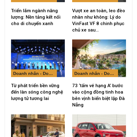
Triển lãm ngành năng
Vượt xe an toàn, leo đèo
lượng: Nền tảng kết nối
nhàn như không: Lý do
cho di chuyển xanh
VinFast VF 8 chinh phục
chủ xe sau…
Doanh nhân - Doanh nghiệp
Doanh nhân - Doanh nghiệp
Từ phát triển bền vững
73 ‘tấm vé hạng A’ bước
đến làn sóng công nghệ
vào cộng đồng tinh hoa
lượng tử tương lai
bên vịnh biển biệt lập Đà
Nẵng