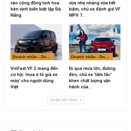
vào cộng đồng tinh hoa
vừa nhẹ nhàng vừa tiết
bên vịnh biển biệt lập Đà
kiệm, chủ xe đánh giá VF
Nẵng
MPV 7…
Doanh nhân - Doanh nghiệp
Doanh nhân - Doanh nghiệp
VinFast VF 2 mang đến
Đi qua mưa lớn, đường
cơ hội ‘mua ô tô giá xe
đèo, chủ xe ‘tấm tắc’
máy’ cho người dùng
khen chất lượng vận
Việt
hành của…
TẢI BÀI VIẾT KHÁC