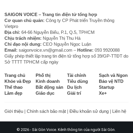
SAIGON VOICE
– Trang tin điện tử tổng hợp
Cơ quan chủ quản:
Công ty CP Phát triển Truyền thông
Vietpro
Địa chỉ:
64-66 Nguyễn Biểu, P.1, Q.5, TPHCM
Chịu trách nhiệm:
Nguyễn Thị Thu Hà
Chỉ đạo nội dung:
CEO Nguyễn Ngọc Luận
Email:
saigonvoice.vn@gmail.com –
Hotline:
093 9920088‬
Giấy phép thiết lập trang tin điện tử tổng hợp số 39/GP-TTĐT do
Sở TTTT TPHCM cấp ngày
Trang chủ
Phố thị
Tài chính
Sạch và Ngon
Khỏe và Đẹp
Kinh doanh
Tiêu dùng
Bảo vệ NTD
Thể thao
Bất động sản
Du lịch
Startup
Làm đẹp
Giáo dục
Giải trí
Xe+
Giới thiệu
|
Chính sách bảo mật
|
Điều khoản sử dụng
|
Liên hệ
© 2026 - Sài Gòn Voice. Kênh thông tin của người Sài Gòn.