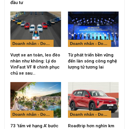
đầu tư
Doanh nhân - Doanh nghiệp
Doanh nhân - Doanh nghiệp
Vượt xe an toàn, leo đèo
Từ phát triển bền vững
nhàn như không: Lý do
đến làn sóng công nghệ
VinFast VF 8 chinh phục
lượng tử tương lai
chủ xe sau…
Doanh nhân - Doanh nghiệp
Doanh nhân - Doanh nghiệp
73 ‘tấm vé hạng A’ bước
Roadtrip hơn nghìn km