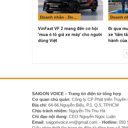
Doanh nhân - Doanh nghiệp
VinFast VF 2 mang đến cơ hội
Đi qua mư
‘mua ô tô giá xe máy’ cho người
xe ‘tấm t
dùng Việt
hành của
T
SAIGON VOICE
– Trang tin điện tử tổng hợp
Cơ quan chủ quản:
Công ty CP Phát triển Truyền 
Địa chỉ:
64-66 Nguyễn Biểu, P.1, Q.5, TPHCM
Chịu trách nhiệm:
Nguyễn Thị Thu Hà
Chỉ đạo nội dung:
CEO Nguyễn Ngọc Luận
Email:
saigonvoice.vn@gmail.com –
Hotline:
093 
Giấy phép thiết lập trang tin điện tử tổng hợp s