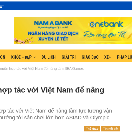
MẬT
GON
KHỎE – ĐẸP
DU LỊCH
GIẢI TRÍ
GIÁO DỤC
XE+
PHÁP L
 muốn hợp tác với Việt Nam để nâng tầm SEA Games
ợp tác với Việt Nam để nâng
ợp tác với Việt Nam để nâng tầm lực lượng vận
ướng tới sân chơi lớn hơn ASIAD và Olympic.
Thể thao
Tin nổi bật