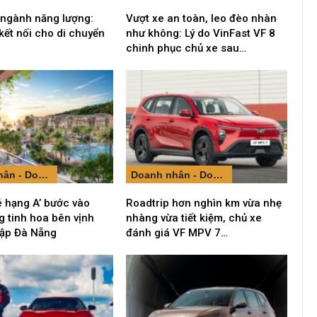
 ngành năng lượng:
Vượt xe an toàn, leo đèo nhàn
kết nối cho di chuyển
như không: Lý do VinFast VF 8
chinh phục chủ xe sau…
Doanh nhân - Doanh nghiệp
Doanh nhân - Doanh nghiệp
é hạng A’ bước vào
Roadtrip hơn nghìn km vừa nhẹ
 tinh hoa bên vịnh
nhàng vừa tiết kiệm, chủ xe
 lập Đà Nẵng
đánh giá VF MPV 7…