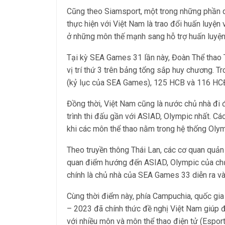
Cũng theo Siamsport, một trong những phần q
thực hiện với Việt Nam là trao đổi huấn luyện
ở những môn thế mạnh sang hỗ trợ huấn luyện
Tại kỳ SEA Games 31 lần này, Đoàn Thể thao
vị trí thứ 3 trên bảng tổng sắp huy chương. 
(kỷ lục của SEA Games), 125 HCB và 116 HC
Đồng thời, Việt Nam cũng là nước chủ nhà đi
trình thi đấu gần với ASIAD, Olympic nhất. Cá
khi các môn thể thao nằm trong hệ thống Olym
Theo truyền thông Thái Lan, các cơ quan quản
quan điểm hướng đến ASIAD, Olympic của chủ
chính là chủ nhà của SEA Games 33 diễn ra v
Cùng thời điểm này, phía Campuchia, quốc gi
– 2023 đã chính thức đề nghị Việt Nam giúp 
với nhiều môn và môn thể thao điện tử (Espo