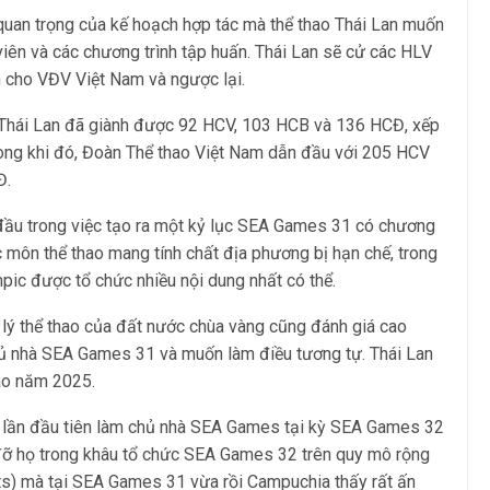
uan trọng của kế hoạch hợp tác mà thể thao Thái Lan muốn
 viên và các chương trình tập huấn. Thái Lan sẽ cử các HLV
 cho VĐV Việt Nam và ngược lại.
 Thái Lan đã giành được 92 HCV, 103 HCB và 136 HCĐ, xếp
Trong khi đó, Đoàn Thể thao Việt Nam dẫn đầu với 205 HCV
Đ.
 đầu trong việc tạo ra một kỷ lục SEA Games 31 có chương
c môn thể thao mang tính chất địa phương bị hạn chế, trong
pic được tổ chức nhiều nội dung nhất có thể.
 lý thể thao của đất nước chùa vàng cũng đánh giá cao
 nhà SEA Games 31 và muốn làm điều tương tự. Thái Lan
ào năm 2025.
a lần đầu tiên làm chủ nhà SEA Games tại kỳ SEA Games 32
đỡ họ trong khâu tổ chức SEA Games 32 trên quy mô rộng
rts) mà tại SEA Games 31 vừa rồi Campuchia thấy rất ấn