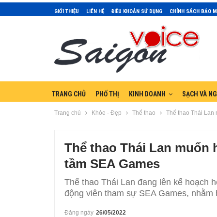
GIỚI THIỆU
LIÊN HỆ
ĐIỀU KHOẢN SỬ DỤNG
CHÍNH SÁCH BẢO 
TRANG CHỦ
PHỐ THỊ
KINH DOANH
SẠCH VÀ N
Trang chủ
Khỏe - Đẹp
Thể thao
Thể thao Thái Lan
Thể thao Thái Lan muốn h
tầm SEA Games
Thể thao Thái Lan đang lên kế hoạch h
động viên tham sự SEA Games, nhằm h
Đăng ngày
26/05/2022