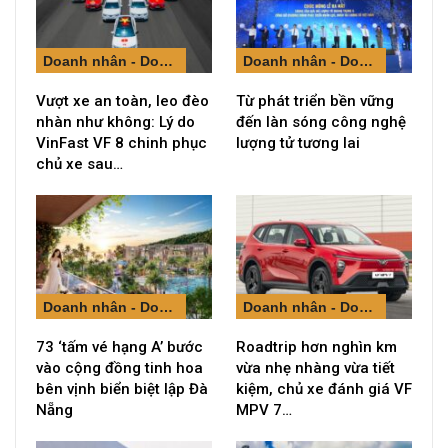
Doanh nhân - Doanh nghiệp
Doanh nhân - Doanh nghiệp
Vượt xe an toàn, leo đèo
Từ phát triển bền vững
nhàn như không: Lý do
đến làn sóng công nghệ
VinFast VF 8 chinh phục
lượng tử tương lai
chủ xe sau…
Doanh nhân - Doanh nghiệp
Doanh nhân - Doanh nghiệp
73 ‘tấm vé hạng A’ bước
Roadtrip hơn nghìn km
vào cộng đồng tinh hoa
vừa nhẹ nhàng vừa tiết
bên vịnh biển biệt lập Đà
kiệm, chủ xe đánh giá VF
Nẵng
MPV 7…