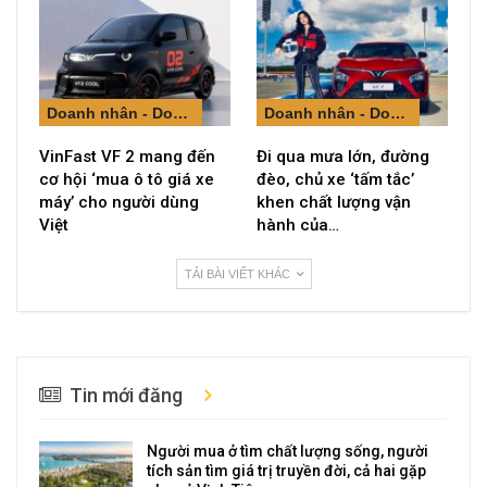
Doanh nhân - Doanh nghiệp
Doanh nhân - Doanh nghiệp
VinFast VF 2 mang đến
Đi qua mưa lớn, đường
cơ hội ‘mua ô tô giá xe
đèo, chủ xe ‘tấm tắc’
máy’ cho người dùng
khen chất lượng vận
Việt
hành của…
TẢI BÀI VIẾT KHÁC
Tin mới đăng
Người mua ở tìm chất lượng sống, người
tích sản tìm giá trị truyền đời, cả hai gặp