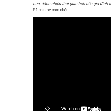
hơn, dành nhiều thời gian hơn bên gia đình 
S1 chia sẻ cảm nhận.