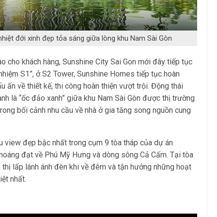
hiệt đới xinh đẹp tỏa sáng giữa lòng khu Nam Sài Gòn
ao cho khách hàng, Sunshine City Sai Gon mới đây tiếp tục
n nhiệm S1”, ở S2 Tower, Sunshine Homes tiếp tục hoàn
ấn về thiết kế, thi công hoàn thiện vượt trội. Động thái
h là “ốc đảo xanh” giữa khu Nam Sài Gòn được thị trường
trong bối cảnh nhu cầu về nhà ở gia tăng song nguồn cung
hữu view đẹp bậc nhất trong cụm 9 tòa tháp của dự án
 thoáng đạt về Phú Mỹ Hưng và dòng sông Cả Cấm. Tại tòa
 thị lấp lánh ánh đèn khi về đêm và tận hưởng những hoạt
ệt nhất.