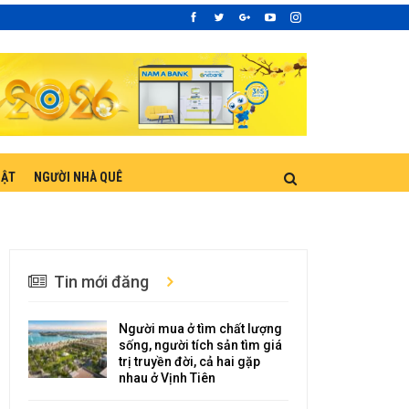
UẬT
NGƯỜI NHÀ QUÊ
Tin mới đăng
Người mua ở tìm chất lượng
sống, người tích sản tìm giá
trị truyền đời, cả hai gặp
nhau ở Vịnh Tiên