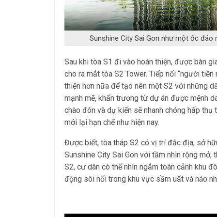
Sunshine City Sai Gon như một ốc đảo n
Sau khi tòa S1 đi vào hoàn thiện, được bàn gi
cho ra mắt tòa S2 Tower. Tiếp nối “người tiề
thiện hơn nữa để tạo nên một S2 với những dấu 
mạnh mẽ, khẩn trương từ dự án được mệnh dan
chào đón và dự kiến sẽ nhanh chóng hấp thụ 
mới lại hạn chế như hiện nay.
Được biết, tòa tháp S2 có vị trí đắc địa, sở 
Sunshine City Sai Gon với tầm nhìn rộng mở,
S2, cư dân có thể nhìn ngắm toàn cảnh khu đô
động sôi nổi trong khu vực sầm uất và náo nhi