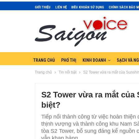
GIỚI THIỆU
LIÊN HỆ
ĐIỀU KHOẢN SỬ DỤNG
CHÍNH SÁCH BẢO 
TRANG CHỦ
PHỐ THỊ
KINH DOANH
SẠCH VÀ N
Trang chủ
Tin nổi bật
S2 Tower vừa ra mắt của Sunshin
S2 Tower vừa ra mắt của 
biệt?
Tiếp nối thành công từ việc hoàn thiện
thịnh vượng và thành công khu Nam Sài
tòa S2 Tower, bổ sung đáng kể nguồn c
vẫn khan hàng.