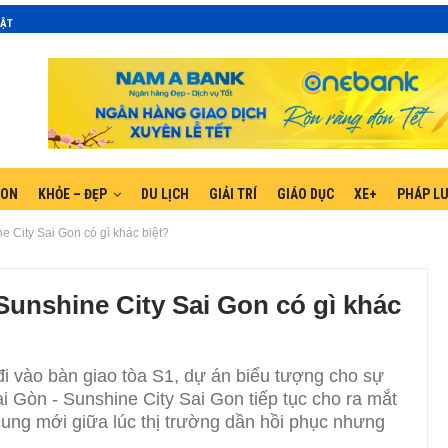
MẬT
GON
KHỎE – ĐẸP
DU LỊCH
GIẢI TRÍ
GIÁO DỤC
XE+
PHÁP L
e City Sai Gon có gì khác biệt?
Sunshine City Sai Gon có gì khác
 đi vào bàn giao tòa S1, dự án biểu tượng cho sự
 Gòn - Sunshine City Sai Gon tiếp tục cho ra mắt
ung mới giữa lúc thị trường dần hồi phục nhưng