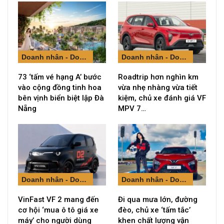
Doanh nhân - Doanh nghiệp
Doanh nhân - Doanh nghiệp
73 ‘tấm vé hạng A’ bước
Roadtrip hơn nghìn km
vào cộng đồng tinh hoa
vừa nhẹ nhàng vừa tiết
bên vịnh biển biệt lập Đà
kiệm, chủ xe đánh giá VF
Nẵng
MPV 7…
Doanh nhân - Doanh nghiệp
Doanh nhân - Doanh nghiệp
VinFast VF 2 mang đến
Đi qua mưa lớn, đường
cơ hội ‘mua ô tô giá xe
đèo, chủ xe ‘tấm tắc’
máy’ cho người dùng
khen chất lượng vận