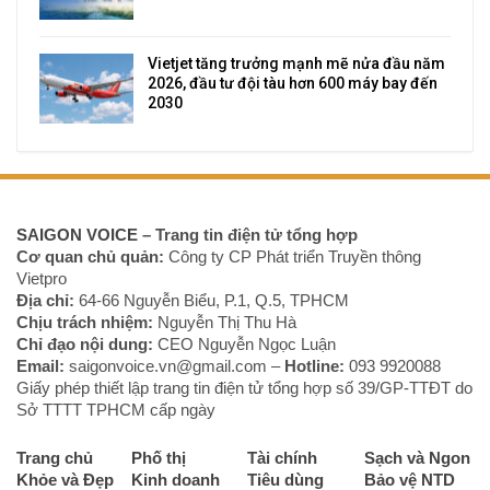
Vietjet tăng trưởng mạnh mẽ nửa đầu năm
2026, đầu tư đội tàu hơn 600 máy bay đến
2030
SAIGON VOICE
– Trang tin điện tử tổng hợp
Cơ quan chủ quản:
Công ty CP Phát triển Truyền thông
Vietpro
Địa chỉ:
64-66 Nguyễn Biểu, P.1, Q.5, TPHCM
Chịu trách nhiệm:
Nguyễn Thị Thu Hà
Chỉ đạo nội dung:
CEO Nguyễn Ngọc Luận
Email:
saigonvoice.vn@gmail.com –
Hotline:
093 9920088‬
Giấy phép thiết lập trang tin điện tử tổng hợp số 39/GP-TTĐT do
Sở TTTT TPHCM cấp ngày
Trang chủ
Phố thị
Tài chính
Sạch và Ngon
Khỏe và Đẹp
Kinh doanh
Tiêu dùng
Bảo vệ NTD