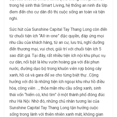
trong hệ sinh thái Smart Living, hệ thống an ninh đa lớp
đem đến cho cư dân đô thị cuộc sống an toàn và tiện
nghi.
Sức hút của Sunshine Capital Tay Thang Long còn đến
từ chuỗi tiện ích “All-in-one” đặc quyền, đáp ứng mọi
nhu cầu của khách hàng, từ an cư, lưu trú, nghỉ dưỡng
đến thương mại, vui chơi, giải trí với chuỗi tiện ích 5
sao đắt giá. Tại đây, rất nhiều tiện ích nội khu phục vụ
cư dân, nổi bật là khu vườn hoàng gia với đài phun
nước, đường dạo bộ trong khuôn viên rợp bóng cây
xanh, hồ cá và gara để xe cho từng biệt thự…Cộng
hưởng với đó là những tiện ích ngoại khu như hồ điều
hòa, công viên …, thỏa mãn nhu cầu sống xanh, sinh
thái vốn “hiếm có, khó tìm” ở một thành phố đông đúc
như Hà Nội. Nhờ đó, những chủ nhân tương lai của
Sunshine Capital Tay Thang Long tận hưởng cuộc
sống trong lành với thiên nhiên xanh mát, không gian