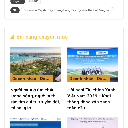
Nguồn
SGGP
Sunshine Capital Tay Thang Long Tây Tựu Hà Nội bất động sản
Bài cùng chuyên mục
Doanh nhân - Doanh nghiệp
Doanh nhân - Doanh nghiệp
Người mua ở tìm chất
Hội nghị Tài chính Xanh
lượng sống, người tích
Việt Nam 2026 – Khơi
sản tìm giá trị truyền đời,
thông dòng vốn xanh
cả hai gặp…
toàn cầu