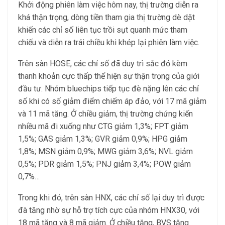
Khởi động phiên làm việc hôm nay, thị trường diễn ra
khá thận trọng, dòng tiền tham gia thị trường dè dặt
khiến các chỉ số liên tục trồi sụt quanh mức tham
chiếu và diễn ra trái chiều khi khép lại phiên làm việc.
Trên sàn HOSE, các chỉ số đã duy trì sắc đỏ kèm
thanh khoản cực thấp thể hiện sự thận trọng của giới
đầu tư. Nhóm bluechips tiếp tục đè nặng lên các chỉ
số khi có số giảm điểm chiếm áp đảo, với 17 mã giảm
và 11 mã tăng. Ở chiều giảm, thị trường chứng kiến
nhiều mã đi xuống như CTG giảm 1,3%; FPT giảm
1,5%; GAS giảm 1,3%; GVR giảm 0,9%; HPG giảm
1,8%; MSN giảm 0,9%; MWG giảm 3,6%; NVL giảm
0,5%; PDR giảm 1,5%; PNJ giảm 3,4%; POW giảm
0,7%…
Trong khi đó, trên sàn HNX, các chỉ số lại duy trì được
đà tăng nhờ sự hỗ trợ tích cực của nhóm HNX30, với
18 mã tăng và 8 mã giảm. Ở chiều tăng, BVS tăng