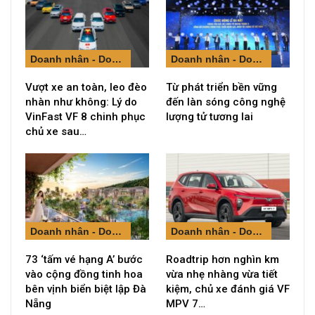
Doanh nhân - Doanh nghiệp
Doanh nhân - Doanh nghiệp
Vượt xe an toàn, leo đèo
Từ phát triển bền vững
nhàn như không: Lý do
đến làn sóng công nghệ
VinFast VF 8 chinh phục
lượng tử tương lai
chủ xe sau…
Doanh nhân - Doanh nghiệp
Doanh nhân - Doanh nghiệp
73 ‘tấm vé hạng A’ bước
Roadtrip hơn nghìn km
vào cộng đồng tinh hoa
vừa nhẹ nhàng vừa tiết
bên vịnh biển biệt lập Đà
kiệm, chủ xe đánh giá VF
Nẵng
MPV 7…