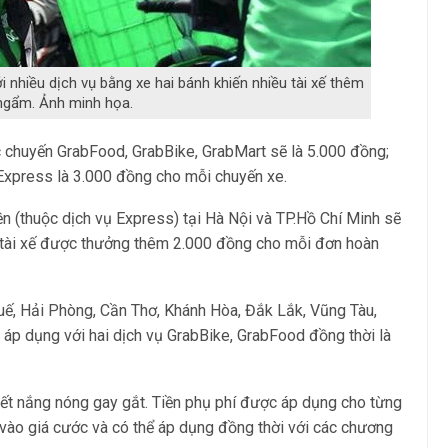
 nhiều dịch vụ bằng xe hai bánh khiến nhiều tài xế thêm
ngẩm. Ảnh minh họa.
c chuyến GrabFood, GrabBike, GrabMart sẽ là 5.000 đồng;
bExpress là 3.000 đồng cho mỗi chuyến xe.
iền (thuộc dịch vụ Express) tại Hà Nội và TP.Hồ Chí Minh sẽ
 tài xế được thưởng thêm 2.000 đồng cho mỗi đơn hoàn
ế, Hải Phòng, Cần Thơ, Khánh Hòa, Đắk Lắk, Vũng Tàu,
 áp dụng với hai dịch vụ GrabBike, GrabFood đồng thời là
iết nắng nóng gay gắt. Tiền phụ phí được áp dụng cho từng
 vào giá cước và có thể áp dụng đồng thời với các chương