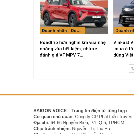
Doanh nhân - Doanh nghiệp
Roadtrip hơn nghìn km vừa nhẹ
VinFast V
nhàng vừa tiết kiệm, chủ xe
‘mua ô tô
đánh giá VF MPV 7…
dùng Việt
T
SAIGON VOICE
– Trang tin điện tử tổng hợp
Cơ quan chủ quản:
Công ty CP Phát triển Truyền 
Địa chỉ:
64-66 Nguyễn Biểu, P.1, Q.5, TPHCM
Chịu trách nhiệm:
Nguyễn Thị Thu Hà