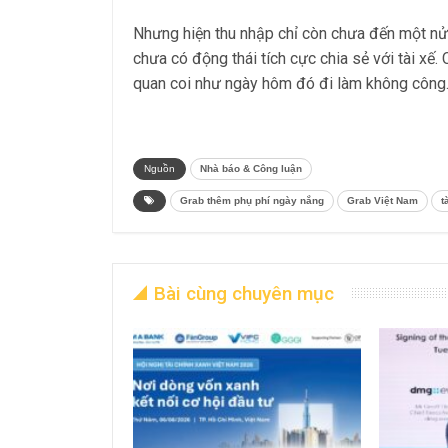
Nhưng hiện thu nhập chỉ còn chưa đến một nử
chưa có động thái tích cực chia sẻ với tài xế
quan coi như ngày hôm đó đi làm không công
Nguồn
Nhà báo & Công luận
Grab thêm phụ phí ngày nắng
Grab Việt Nam
t
Bài cùng chuyên mục