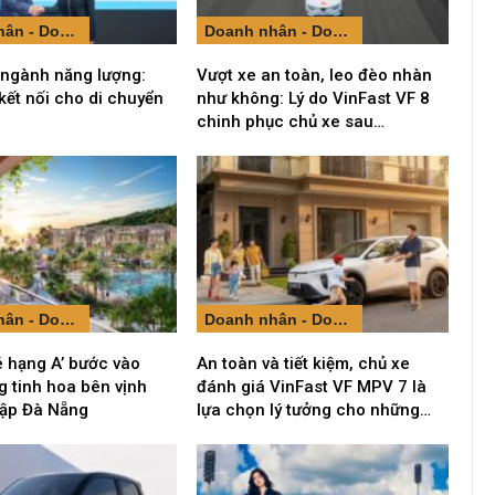
Doanh nhân - Doanh nghiệp
Doanh nhân - Doanh nghiệp
 ngành năng lượng:
Vượt xe an toàn, leo đèo nhàn
kết nối cho di chuyển
như không: Lý do VinFast VF 8
chinh phục chủ xe sau…
Doanh nhân - Doanh nghiệp
Doanh nhân - Doanh nghiệp
é hạng A’ bước vào
An toàn và tiết kiệm, chủ xe
 tinh hoa bên vịnh
đánh giá VinFast VF MPV 7 là
 lập Đà Nẵng
lựa chọn lý tưởng cho những…