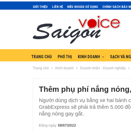
GIỚI THIỆU
LIÊN HỆ
ĐIỀU KHOẢN SỬ DỤNG
CHÍNH SÁCH BẢO 
TRANG CHỦ
PHỐ THỊ
KINH DOANH
SẠCH VÀ N
Trang chủ
Kinh doanh
Doanh nhân - Doanh nghiệp
Thêm phụ phí nắng nóng,
Người dùng dịch vụ bằng xe hai bánh 
GrabExpress sẽ phải trả thêm 5.000 đồn
nắng nóng gay gắt.
Đăng ngày
08/07/2022