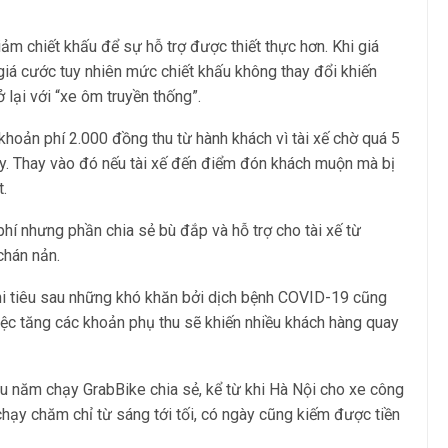
ảm chiết khấu để sự hỗ trợ được thiết thực hơn. Khi giá
giá cước tuy nhiên mức chiết khấu không thay đổi khiến
ở lại với “xe ôm truyền thống”.
 khoản phí 2.000 đồng thu từ hành khách vì tài xế chờ quá 5
y. Thay vào đó nếu tài xế đến điểm đón khách muộn mà bị
t.
phí nhưng phần chia sẻ bù đắp và hỗ trợ cho tài xế từ
 chán nản.
chi tiêu sau những khó khăn bởi dịch bệnh COVID-19 cũng
việc tăng các khoản phụ thu sẽ khiến nhiều khách hàng quay
ều năm chạy GrabBike chia sẻ, kể từ khi Hà Nội cho xe công
 chạy chăm chỉ từ sáng tới tối, có ngày cũng kiếm được tiền