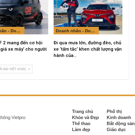
Doanh nhân - Doanh nghiệp
Doanh nhân - Doanh nghiệp
F 2 mang đến cơ hội
Đi qua mưa lớn, đường đèo, chủ
 giá xe máy’ cho người
xe ‘tấm tắc’ khen chất lượng vận
hành của…
ẢI BÀI VIẾT KHÁC
Trang chủ
Phố thị
thông Vietpro
Khỏe và Đẹp
Kinh doanh
Thể thao
Bất động sản
Làm đẹp
Giáo dục