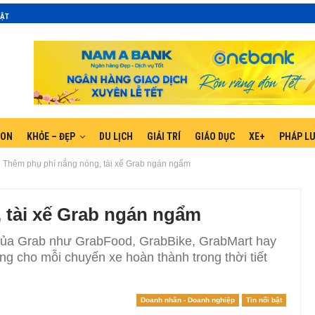
MẬT
GON
KHỎE – ĐẸP
DU LỊCH
GIẢI TRÍ
GIÁO DỤC
XE+
PHÁP L
Thêm phụ phí nắng nóng, tài xế Grab ngán ngẩm
 tài xế Grab ngán ngẩm
của Grab như GrabFood, GrabBike, GrabMart hay
g cho mỗi chuyến xe hoàn thành trong thời tiết
Doanh nhân - Doanh nghiệp
Tin nổi bật