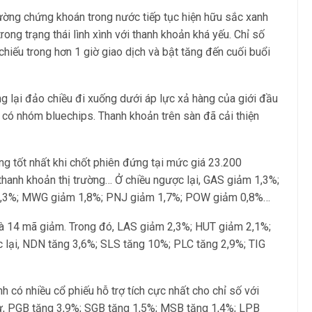
rường chứng khoán trong nước tiếp tục hiện hữu sắc xanh
rong trạng thái lình xình với thanh khoản khá yếu. Chỉ số
hiếu trong hơn 1 giờ giao dịch và bật tăng đến cuối buổi
ng lại đảo chiều đi xuống dưới áp lực xả hàng của giới đầu
ó có nhóm bluechips. Thanh khoản trên sàn đã cải thiện
g tốt nhất khi chốt phiên đứng tại mức giá 23.200
 thanh khoản thị trường… Ở chiều ngược lại, GAS giảm 1,3%;
1,3%; MWG giảm 1,8%; PNJ giảm 1,7%; POW giảm 0,8%…
và 14 mã giảm. Trong đó, LAS giảm 2,3%; HUT giảm 2,1%;
lại, NDN tăng 3,6%; SLS tăng 10%; PLC tăng 2,9%; TIG
h có nhiều cổ phiếu hỗ trợ tích cực nhất cho chỉ số với
hư, PGB tăng 3,9%; SGB tăng 1,5%; MSB tăng 1,4%; LPB