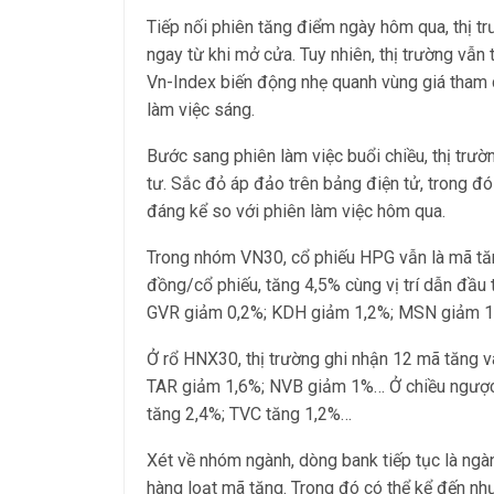
Tiếp nối phiên tăng điểm ngày hôm qua, thị t
ngay từ khi mở cửa. Tuy nhiên, thị trường vẫn t
Vn-Index biến động nhẹ quanh vùng giá tham c
làm việc sáng.
Bước sang phiên làm việc buổi chiều, thị trườ
tư. Sắc đỏ áp đảo trên bảng điện tử, trong đ
đáng kể so với phiên làm việc hôm qua.
Trong nhóm VN30, cổ phiếu HPG vẫn là mã tăn
đồng/cổ phiếu, tăng 4,5% cùng vị trí dẫn đầu
GVR giảm 0,2%; KDH giảm 1,2%; MSN giảm 
Ở rổ HNX30, thị trường ghi nhận 12 mã tăng 
TAR giảm 1,6%; NVB giảm 1%… Ở chiều ngược 
tăng 2,4%; TVC tăng 1,2%…
Xét về nhóm ngành, dòng bank tiếp tục là ngàn
hàng loạt mã tăng. Trong đó có thể kể đến n