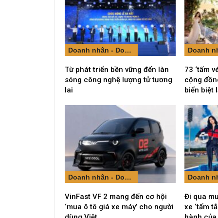
Doanh nhân - Doanh nghiệp
Từ phát triển bền vững đến làn
73 ‘tấm v
sóng công nghệ lượng tử tương
cộng đồng
lai
biển biệt
Doanh nhân - Doanh nghiệp
VinFast VF 2 mang đến cơ hội
Đi qua mư
‘mua ô tô giá xe máy’ cho người
xe ‘tấm t
dùng Việt
hành của