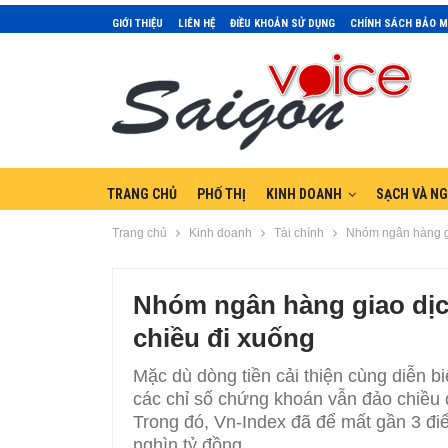
GIỚI THIỆU
LIÊN HỆ
ĐIỀU KHOẢN SỬ DỤNG
CHÍNH SÁCH BẢO 
TRANG CHỦ
PHỐ THỊ
KINH DOANH
SẠCH VÀ N
Trang chủ
Kinh doanh
Tài chính
Nhóm ngân hàng gi
Nhóm ngân hàng giao dịc
chiều đi xuống
Mặc dù dòng tiền cải thiện cùng diễn 
các chỉ số chứng khoán vẫn đảo chiều đ
Trong đó, Vn-Index đã để mất gần 3 đi
nghìn tỷ đồng.