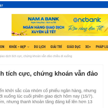
MẬT
GON
KHỎE – ĐẸP
DU LỊCH
GIẢI TRÍ
GIÁO DỤC
XE+
PHÁP L
ao dịch tích cực, chứng khoán vẫn đảo chiều đi xuống
h tích cực, chứng khoán vẫn đảo
biến khởi sắc của nhóm cổ phiếu ngân hàng, nhưng
i xuống lúc cuối phiên giao dịch hôm nay (15/7).
ểm, nhưng thanh khoản tăng đáng kể lên hơn 13