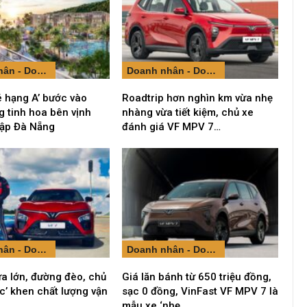
Doanh nhân - Doanh nghiệp
Doanh nhân - Doanh nghiệp
é hạng A’ bước vào
Roadtrip hơn nghìn km vừa nhẹ
 tinh hoa bên vịnh
nhàng vừa tiết kiệm, chủ xe
 lập Đà Nẵng
đánh giá VF MPV 7…
Doanh nhân - Doanh nghiệp
Doanh nhân - Doanh nghiệp
a lớn, đường đèo, chủ
Giá lăn bánh từ 650 triệu đồng,
ắc’ khen chất lượng vận
sạc 0 đồng, VinFast VF MPV 7 là
…
mẫu xe ‘nhẹ…