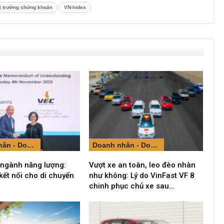
hị trường chứng khoán
VN-Index
Doanh nhân - Doanh nghiệp
Doanh nhân - Doanh nghiệp
 ngành năng lượng:
Vượt xe an toàn, leo đèo nhàn
kết nối cho di chuyển
như không: Lý do VinFast VF 8
chinh phục chủ xe sau…