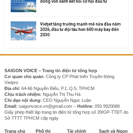
dòng vốn xanh kết nối cơ hội đầu tư
Vietjet tăng trưởng mạnh mẽ nửa đầu năm
2026, đầu tư đội tàu hơn 600 máy bay đến
2030
SAIGON VOICE
– Trang tin điện tử tổng hợp
Cơ quan chủ quản:
Công ty CP Phát triển Truyền thông
Vietpro
Địa chỉ:
64-66 Nguyễn Biểu, P.1, Q.5, TPHCM
Chịu trách nhiệm:
Nguyễn Thị Thu Hà
Chỉ đạo nội dung:
CEO Nguyễn Ngọc Luận
Email:
saigonvoice.vn@gmail.com –
Hotline:
093 9920088‬
Giấy phép thiết lập trang tin điện tử tổng hợp số 39/GP-TTĐT do
Sở TTTT TPHCM cấp ngày
Trang chủ
Phố thị
Tài chính
Sạch và Ngon