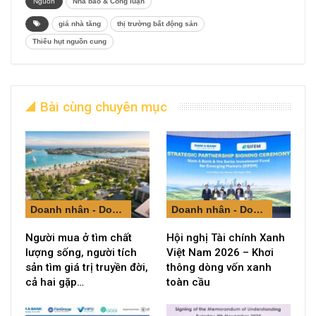
Nguồn
Nhà báo & Công luận
giá nhà tăng
thị trường bất động sản
Thiếu hụt nguồn cung
Bài cùng chuyên mục
Doanh nhân - Doanh nghiệp
Doanh nhân - Doanh nghiệp
Người mua ở tìm chất
Hội nghị Tài chính Xanh
lượng sống, người tích
Việt Nam 2026 – Khơi
sản tìm giá trị truyền đời,
thông dòng vốn xanh
cả hai gặp…
toàn cầu