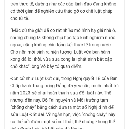
trên thực tế, dường như các cấp lãnh đạo đang không
có thời gian để nghiên cứu tháo gỡ cơ chế luật pháp
cho tử tế.
“Mặc dù thế giới đã có rất nhiều mô hình hạ giá nhà ở,
nhưng chúng ta không chịu học tập kinh nghiệm nước
ngoài, cũng không chịu tổng kết thực tế trong nước.
Cho nên mới sinh ra hiện tượng, Luật vừa ban hành
xong đã lỗi thời, vừa sửa xong lại phát sinh bất cập
chỗ khác”, ông Võ bày tỏ quan điểm.
Đơn cử như Luật Đất đai, trong Nghị quyết 18 của Ban
Chấp hành Trung ương Đảng đã yêu cầu, muộn nhất tới
năm 2023 sẽ phải hoàn thành sửa đổi luật này. Thế
nhưng, đến nay, Bộ Tài nguyên và Môi trường tạm
“chống cháy” bằng cách đưa ra một số Nghị định để
sửa Luật Đất đai. Về ngắn hạn, việc “chống cháy” này
có thể cởi được một số nút thắt, thế nhưng không thể
tháo được toàn bộ bất cập đã tồn tại.