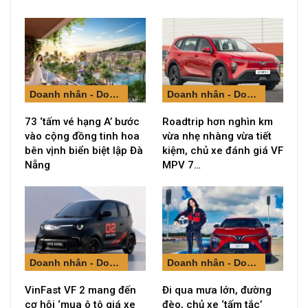
Doanh nhân - Doanh nghiệp
Doanh nhân - Doanh nghiệp
73 ‘tấm vé hạng A’ bước
Roadtrip hơn nghìn km
vào cộng đồng tinh hoa
vừa nhẹ nhàng vừa tiết
bên vịnh biển biệt lập Đà
kiệm, chủ xe đánh giá VF
Nẵng
MPV 7…
Doanh nhân - Doanh nghiệp
Doanh nhân - Doanh nghiệp
VinFast VF 2 mang đến
Đi qua mưa lớn, đường
cơ hội ‘mua ô tô giá xe
đèo, chủ xe ‘tấm tắc’