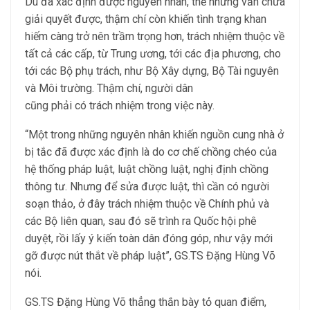
Dù đã xác định được nguyên nhân, thế nhưng vẫn chưa
giải quyết được, thậm chí còn khiến tình trạng khan
hiếm càng trở nên trầm trọng hơn, trách nhiệm thuộc về
tất cả các cấp, từ Trung ương, tới các địa phương, cho
tới các Bộ phụ trách, như Bộ Xây dựng, Bộ Tài nguyên
và Môi trường. Thậm chí, người dân
cũng phải có trách nhiệm trong việc này.
“Một trong những nguyên nhân khiến nguồn cung nhà ở
bị tắc đã được xác định là do cơ chế chồng chéo của
hệ thống pháp luật, luật chồng luật, nghị định chồng
thông tư. Nhưng để sửa được luật, thì cần có người
soạn thảo, ở đây trách nhiệm thuộc về Chính phủ và
các Bộ liên quan, sau đó sẽ trình ra Quốc hội phê
duyệt, rồi lấy ý kiến toàn dân đóng góp, như vậy mới
gỡ được nút thắt về pháp luật”, GS.TS Đặng Hùng Võ
nói.
GS.TS Đặng Hùng Võ thẳng thắn bày tỏ quan điểm,