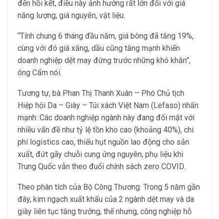
đến hồi kết, điều này ảnh hưởng rất lớn đối với giá
năng lượng, giá nguyên, vật liệu.
“Tính chung 6 tháng đầu năm, giá bông đã tăng 19%,
cùng với đó giá xăng, dầu cũng tăng mạnh khiến
doanh nghiệp dệt may đứng trước những khó khăn”,
ông Cẩm nói.
Tương tự, bà Phan Thị Thanh Xuân – Phó Chủ tịch
Hiệp hội Da – Giày – Túi xách Việt Nam (Lefaso) nhấn
mạnh: Các doanh nghiệp ngành này đang đối mặt với
nhiều vấn đề như tỷ lệ tồn kho cao (khoảng 40%), chi
phí logistics cao, thiếu hụt nguồn lao động cho sản
xuất, đứt gãy chuỗi cung ứng nguyên, phụ liệu khi
Trung Quốc vẫn theo đuổi chính sách zero COVID.
Theo phân tích của Bộ Công Thương: Trong 5 năm gần
đây, kim ngạch xuất khẩu của 2 ngành dệt may và da
giày liên tục tăng trưởng, thế nhưng, công nghiệp hỗ