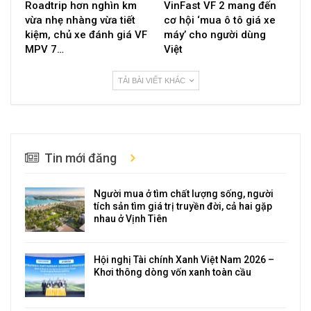
Roadtrip hơn nghìn km
VinFast VF 2 mang đến
vừa nhẹ nhàng vừa tiết
cơ hội ‘mua ô tô giá xe
kiệm, chủ xe đánh giá VF
máy’ cho người dùng
MPV 7…
Việt
TẢI BÀI VIẾT KHÁC
Tin mới đăng
Người mua ở tìm chất lượng sống, người
tích sản tìm giá trị truyền đời, cả hai gặp
nhau ở Vịnh Tiên
Hội nghị Tài chính Xanh Việt Nam 2026 –
Khơi thông dòng vốn xanh toàn cầu