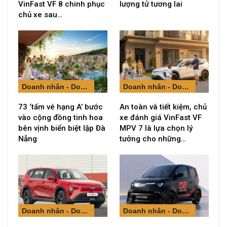
VinFast VF 8 chinh phục
lượng tử tương lai
chủ xe sau…
Doanh nhân - Doanh nghiệp
Doanh nhân - Doanh nghiệp
73 ‘tấm vé hạng A’ bước
An toàn và tiết kiệm, chủ
vào cộng đồng tinh hoa
xe đánh giá VinFast VF
bên vịnh biển biệt lập Đà
MPV 7 là lựa chọn lý
Nẵng
tưởng cho những…
Doanh nhân - Doanh nghiệp
Doanh nhân - Doanh nghiệp