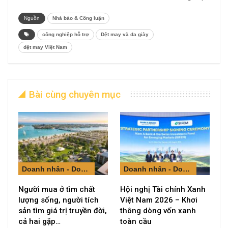
Nguồn
Nhà báo & Công luận
công nghiệp hỗ trợ
Dệt may và da giày
dệt may Việt Nam
Bài cùng chuyên mục
Doanh nhân - Doanh nghiệp
Doanh nhân - Doanh nghiệp
Người mua ở tìm chất
Hội nghị Tài chính Xanh
lượng sống, người tích
Việt Nam 2026 – Khơi
sản tìm giá trị truyền đời,
thông dòng vốn xanh
cả hai gặp…
toàn cầu