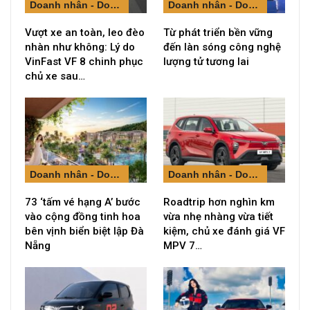
Doanh nhân - Doanh nghiệp
Doanh nhân - Doanh nghiệp
Vượt xe an toàn, leo đèo
Từ phát triển bền vững
nhàn như không: Lý do
đến làn sóng công nghệ
VinFast VF 8 chinh phục
lượng tử tương lai
chủ xe sau…
Doanh nhân - Doanh nghiệp
Doanh nhân - Doanh nghiệp
73 ‘tấm vé hạng A’ bước
Roadtrip hơn nghìn km
vào cộng đồng tinh hoa
vừa nhẹ nhàng vừa tiết
bên vịnh biển biệt lập Đà
kiệm, chủ xe đánh giá VF
Nẵng
MPV 7…