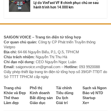
Lý do VinFast VF 8 chinh phục chủ xe sau
hành trình hơn 14.000 km
SAIGON VOICE
– Trang tin điện tử tổng hợp
Cơ quan chủ quản:
Công ty CP Phát triển Truyền thông
Vietpro
Địa chỉ:
64-66 Nguyễn Biểu, P.1, Q.5, TPHCM
Chịu trách nhiệm:
Nguyễn Thị Thu Hà
Chỉ đạo nội dung:
CEO Nguyễn Ngọc Luận
Email:
saigonvoice.vn@gmail.com –
Hotline:
093 9920088‬
Giấy phép thiết lập trang tin điện tử tổng hợp số 39/GP-TTĐT do
Sở TTTT TPHCM cấp ngày
Trang chủ
Phố thị
Tài chính
Sạch và Ngon
Khỏe và Đẹp
Kinh doanh
Tiêu dùng
Bảo vệ NTD
Thể thao
Bất động sản
Du lịch
Startup
Làm đẹp
Giáo dục
Giải trí
Xe+