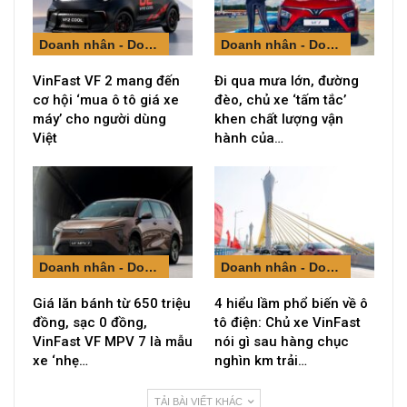
Doanh nhân - Doanh nghiệp
Doanh nhân - Doanh nghiệp
VinFast VF 2 mang đến
Đi qua mưa lớn, đường
cơ hội ‘mua ô tô giá xe
đèo, chủ xe ‘tấm tắc’
máy’ cho người dùng
khen chất lượng vận
Việt
hành của…
Doanh nhân - Doanh nghiệp
Doanh nhân - Doanh nghiệp
Giá lăn bánh từ 650 triệu
4 hiểu lầm phổ biến về ô
đồng, sạc 0 đồng,
tô điện: Chủ xe VinFast
VinFast VF MPV 7 là mẫu
nói gì sau hàng chục
xe ‘nhẹ…
nghìn km trải…
TẢI BÀI VIẾT KHÁC