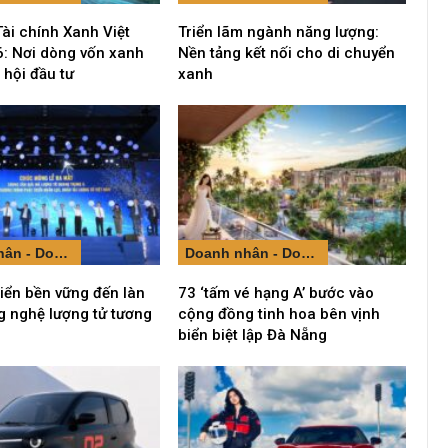
Tài chính Xanh Việt
Triển lãm ngành năng lượng:
: Nơi dòng vốn xanh
Nền tảng kết nối cho di chuyển
 hội đầu tư
xanh
Doanh nhân - Doanh nghiệp
Doanh nhân - Doanh nghiệp
riển bền vững đến làn
73 ‘tấm vé hạng A’ bước vào
g nghệ lượng tử tương
cộng đồng tinh hoa bên vịnh
biển biệt lập Đà Nẵng