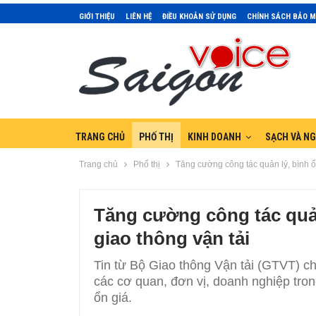
GIỚI THIỆU
LIÊN HỆ
ĐIỀU KHOẢN SỬ DỤNG
CHÍNH SÁCH BẢO 
TRANG CHỦ
PHỐ THỊ
KINH DOANH
SẠCH VÀ N
Trang chủ
Phố thị
Tăng cường công tác quản lý, bình ổn
Tăng cường công tác quản
giao thông vận tải
Tin từ Bộ Giao thông Vận tải (GTVT) c
các cơ quan, đơn vị, doanh nghiệp tron
ổn giá.