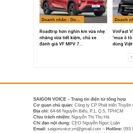
Doanh nhân - Doanh nghiệp
Roadtrip hơn nghìn km vừa nhẹ
VinFast V
nhàng vừa tiết kiệm, chủ xe
‘mua ô tô
đánh giá VF MPV 7…
dùng Việt
T
SAIGON VOICE
– Trang tin điện tử tổng hợp
Cơ quan chủ quản:
Công ty CP Phát triển Truyền 
Địa chỉ:
64-66 Nguyễn Biểu, P.1, Q.5, TPHCM
Chịu trách nhiệm:
Nguyễn Thị Thu Hà
Chỉ đạo nội dung:
CEO Nguyễn Ngọc Luận
Email:
saigonvoice.vn@gmail.com –
Hotline:
093 