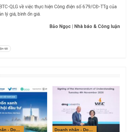
/BTC-QLG về việc thực hiện Công điện số 679/CĐ-TTg của
lý giá, bình ổn giá.
Bảo Ngọc | Nhà báo & Công luận
ận tải
Doanh nhân - Doanh nghiệp
Doanh nhân - Doanh nghiệp