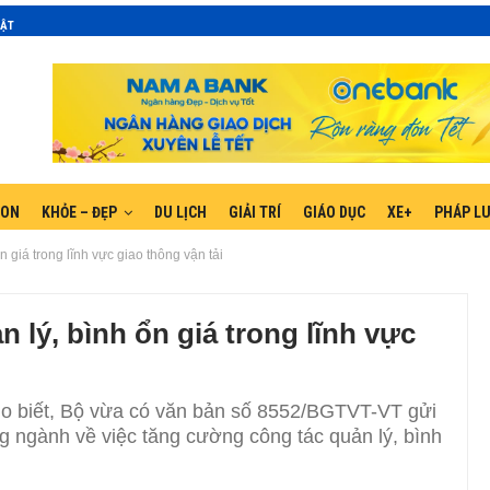
MẬT
GON
KHỎE – ĐẸP
DU LỊCH
GIẢI TRÍ
GIÁO DỤC
XE+
PHÁP L
 giá trong lĩnh vực giao thông vận tải
 lý, bình ổn giá trong lĩnh vực
ho biết, Bộ vừa có văn bản số 8552/BGTVT-VT gửi
g ngành về việc tăng cường công tác quản lý, bình