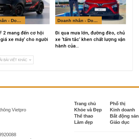
Doanh nhân - Doanh nghiệp
Doanh nhân - Doanh nghiệp
F 2 mang đến cơ hội
Đi qua mưa lớn, đường đèo, chủ
 giá xe máy’ cho người
xe ‘tấm tắc’ khen chất lượng vận
hành của…
ẢI BÀI VIẾT KHÁC
Trang chủ
Phố thị
thông Vietpro
Khỏe và Đẹp
Kinh doanh
Thể thao
Bất động sản
Làm đẹp
Giáo dục
9920088‬