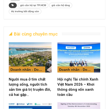
giá căn hộ tại TP.HCM
giá căn hộ tăng
thị trường bất động sản
Bài cùng chuyên mục
Doanh nhân - Doanh nghiệp
Doanh nhân - Doanh nghiệp
Người mua ở tìm chất
Hội nghị Tài chính Xanh
lượng sống, người tích
Việt Nam 2026 – Khơi
sản tìm giá trị truyền đời,
thông dòng vốn xanh
cả hai gặp…
toàn cầu