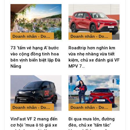
Doanh nhân - Doanh nghiệp
Doanh nhân - Doanh nghiệp
73 ‘tấm vé hạng A’ bước
Roadtrip hơn nghìn km
vào cộng đồng tinh hoa
vừa nhẹ nhàng vừa tiết
bên vịnh biển biệt lập Đà
kiệm, chủ xe đánh giá VF
Nẵng
MPV 7…
Doanh nhân - Doanh nghiệp
Doanh nhân - Doanh nghiệp
VinFast VF 2 mang đến
Đi qua mưa lớn, đường
cơ hội ‘mua ô tô giá xe
đèo, chủ xe ‘tấm tắc’