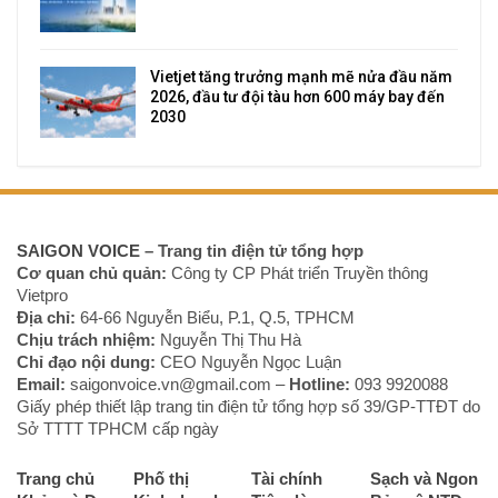
Vietjet tăng trưởng mạnh mẽ nửa đầu năm
2026, đầu tư đội tàu hơn 600 máy bay đến
2030
SAIGON VOICE
– Trang tin điện tử tổng hợp
Cơ quan chủ quản:
Công ty CP Phát triển Truyền thông
Vietpro
Địa chỉ:
64-66 Nguyễn Biểu, P.1, Q.5, TPHCM
Chịu trách nhiệm:
Nguyễn Thị Thu Hà
Chỉ đạo nội dung:
CEO Nguyễn Ngọc Luận
Email:
saigonvoice.vn@gmail.com –
Hotline:
093 9920088‬
Giấy phép thiết lập trang tin điện tử tổng hợp số 39/GP-TTĐT do
Sở TTTT TPHCM cấp ngày
Trang chủ
Phố thị
Tài chính
Sạch và Ngon