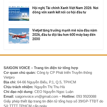
Hội nghị Tài chính Xanh Việt Nam 2026: Nơi
dòng vốn xanh kết nối cơ hội đầu tư
Vietjet tăng trưởng mạnh mẽ nửa đầu năm
2026, đầu tư đội tàu hơn 600 máy bay đến
2030
SAIGON VOICE
– Trang tin điện tử tổng hợp
Cơ quan chủ quản:
Công ty CP Phát triển Truyền thông
Vietpro
Địa chỉ:
64-66 Nguyễn Biểu, P.1, Q.5, TPHCM
Chịu trách nhiệm:
Nguyễn Thị Thu Hà
Chỉ đạo nội dung:
CEO Nguyễn Ngọc Luận
Email:
saigonvoice.vn@gmail.com –
Hotline:
093 9920088‬
Giấy phép thiết lập trang tin điện tử tổng hợp số 39/GP-TTĐT do
Sở TTTT TPHCM cấp ngày