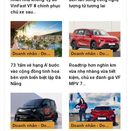
VinFast VF 8 chinh phục
lượng tử tương lai
chủ xe sau…
Doanh nhân - Doanh nghiệp
Doanh nhân - Doanh nghiệp
73 ‘tấm vé hạng A’ bước
Roadtrip hơn nghìn km
vào cộng đồng tinh hoa
vừa nhẹ nhàng vừa tiết
bên vịnh biển biệt lập Đà
kiệm, chủ xe đánh giá VF
Nẵng
MPV 7…
Doanh nhân - Doanh nghiệp
Doanh nhân - Doanh nghiệp