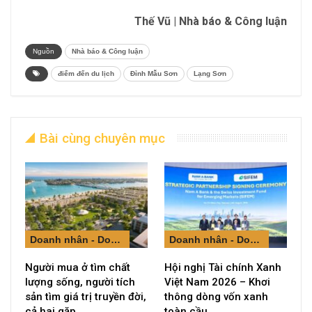
Thế Vũ | Nhà báo & Công luận
Nguồn
Nhà báo & Công luận
điểm đến du lịch
Đỉnh Mẫu Sơn
Lạng Sơn
Bài cùng chuyên mục
Doanh nhân - Doanh nghiệp
Doanh nhân - Doanh nghiệp
Người mua ở tìm chất
Hội nghị Tài chính Xanh
lượng sống, người tích
Việt Nam 2026 – Khơi
sản tìm giá trị truyền đời,
thông dòng vốn xanh
cả hai gặp…
toàn cầu