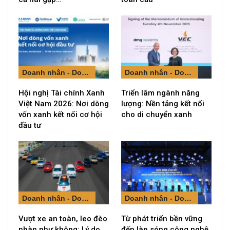
Doanh nhân - Doanh nghiệp
Doanh nhân - Doanh nghiệp
Hội nghị Tài chính Xanh
Triển lãm ngành năng
Việt Nam 2026: Nơi dòng
lượng: Nền tảng kết nối
vốn xanh kết nối cơ hội
cho di chuyển xanh
đầu tư
Doanh nhân - Doanh nghiệp
Doanh nhân - Doanh nghiệp
Vượt xe an toàn, leo đèo
Từ phát triển bền vững
nhàn như không: Lý do
đến làn sóng công nghệ