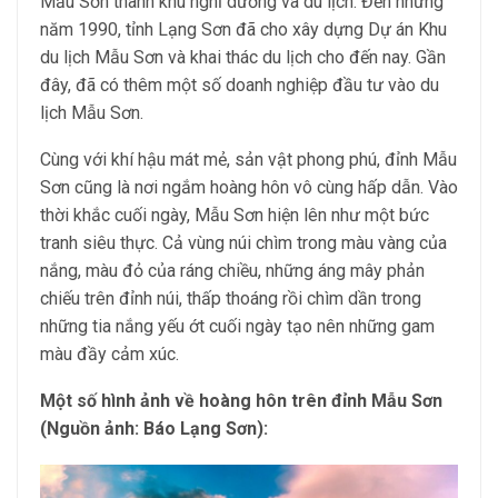
Mẫu Sơn thành khu nghỉ dưỡng và du lịch. Đến những
năm 1990, tỉnh Lạng Sơn đã cho xây dựng Dự án Khu
du lịch Mẫu Sơn và khai thác du lịch cho đến nay. Gần
đây, đã có thêm một số doanh nghiệp đầu tư vào du
lịch Mẫu Sơn.
Cùng với khí hậu mát mẻ, sản vật phong phú, đỉnh Mẫu
Sơn cũng là nơi ngắm hoàng hôn vô cùng hấp dẫn. Vào
thời khắc cuối ngày, Mẫu Sơn hiện lên như một bức
tranh siêu thực. Cả vùng núi chìm trong màu vàng của
nắng, màu đỏ của ráng chiều, những áng mây phản
chiếu trên đỉnh núi, thấp thoáng rồi chìm dần trong
những tia nắng yếu ớt cuối ngày tạo nên những gam
màu đầy cảm xúc.
Một số hình ảnh về hoàng hôn trên đỉnh Mẫu Sơn
(Nguồn ảnh: Báo Lạng Sơn):