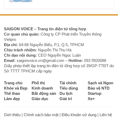
SAIGON VOICE
– Trang tin điện tử tổng hợp
Cơ quan chủ quản:
Công ty CP Phát triển Truyền thông
Vietpro
Địa chỉ:
64-66 Nguyễn Biểu, P.1, Q.5, TPHCM
Chịu trách nhiệm:
Nguyễn Thị Thu Hà
Chỉ đạo nội dung:
CEO Nguyễn Ngọc Luận
Email:
saigonvoice.vn@gmail.com –
Hotline:
093 9920088‬
Giấy phép thiết lập trang tin điện tử tổng hợp số 39/GP-TTĐT do
Sở TTTT TPHCM cấp ngày
Trang chủ
Phố thị
Tài chính
Sạch và Ngon
Khỏe và Đẹp
Kinh doanh
Tiêu dùng
Bảo vệ NTD
Thể thao
Bất động sản
Du lịch
Startup
Làm đẹp
Giáo dục
Giải trí
Xe+
Giới thiệu
|
Chính sách bảo mật
|
Điều khoản sử dụng
|
Liên hệ