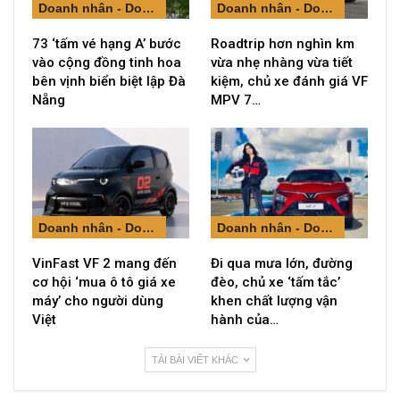
Doanh nhân - Doanh nghiệp
Doanh nhân - Doanh nghiệp
73 ‘tấm vé hạng A’ bước
Roadtrip hơn nghìn km
vào cộng đồng tinh hoa
vừa nhẹ nhàng vừa tiết
bên vịnh biển biệt lập Đà
kiệm, chủ xe đánh giá VF
Nẵng
MPV 7…
Doanh nhân - Doanh nghiệp
Doanh nhân - Doanh nghiệp
VinFast VF 2 mang đến
Đi qua mưa lớn, đường
cơ hội ‘mua ô tô giá xe
đèo, chủ xe ‘tấm tắc’
máy’ cho người dùng
khen chất lượng vận
Việt
hành của…
TẢI BÀI VIẾT KHÁC