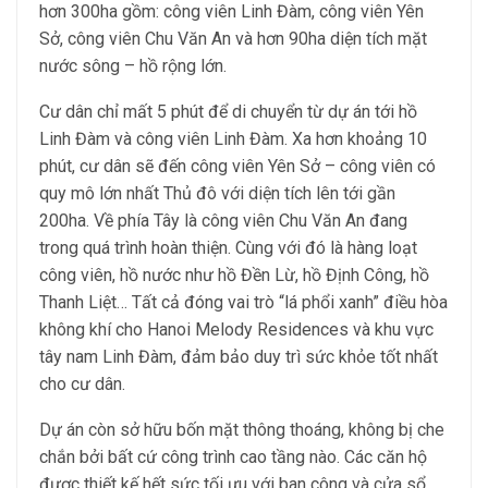
hơn 300ha gồm: công viên Linh Đàm, công viên Yên
Sở, công viên Chu Văn An và hơn 90ha diện tích mặt
nước sông – hồ rộng lớn.
Cư dân chỉ mất 5 phút để di chuyển từ dự án tới hồ
Linh Đàm và công viên Linh Đàm. Xa hơn khoảng 10
phút, cư dân sẽ đến công viên Yên Sở – công viên có
quy mô lớn nhất Thủ đô với diện tích lên tới gần
200ha. Về phía Tây là công viên Chu Văn An đang
trong quá trình hoàn thiện. Cùng với đó là hàng loạt
công viên, hồ nước như hồ Đền Lừ, hồ Định Công, hồ
Thanh Liệt… Tất cả đóng vai trò “lá phổi xanh” điều hòa
không khí cho Hanoi Melody Residences và khu vực
tây nam Linh Đàm, đảm bảo duy trì sức khỏe tốt nhất
cho cư dân.
Dự án còn sở hữu bốn mặt thông thoáng, không bị che
chắn bởi bất cứ công trình cao tầng nào. Các căn hộ
được thiết kế hết sức tối ưu với ban công và cửa sổ