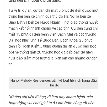
tầng tiện ích ngoại khu đa dạng.
Từ vị trí dự án, cư dân chỉ mất 5 phút để đến được một
trong hai bến xe chính của thủ đô Hà Nội là bến xe
Giáp Bát và bến xe Nước Ngầm – nơi giao thông huyết
mạch kết nối nhanh chóng về các tỉnh. Cư dân cũng chỉ
mất 15 phút đi đến bệnh viện Bạch Mai và các trường
Đại học như Kinh Tế Quốc Dân, Bách Khoa, 25 phút
đến Hồ Hoàn Kiếm… Xung quanh dự án được bao bọc
bởi hệ thống gần 20 trường học đa cấp bậc đã hiện
hữu, bảo đảm một tương lai xán lạn cho những cư dân
nhí.
Hanoi Melody Residences gần kề loạt tiện ích hàng đầu
Thủ đô
“
Không chỉ tiện đi học, đi làm hay khám bệnh, các
hoạt động vui chơi giải trí ở Linh Đàm cũng rất tiện.