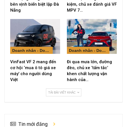
bên vịnh biển biệt lập Đà
kiệm, chủ xe đánh giá VF
Nẵng
MPV 7…
Doanh nhân - Doanh nghiệp
Doanh nhân - Doanh nghiệp
VinFast VF 2 mang đến
Đi qua mưa lớn, đường
cơ hội ‘mua ô tô giá xe
đèo, chủ xe ‘tấm tắc’
máy’ cho người dùng
khen chất lượng vận
Việt
hành của…
TẢI BÀI VIẾT KHÁC
Tin mới đăng