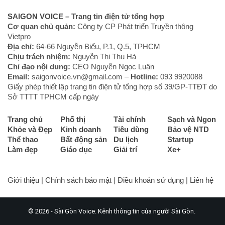
SAIGON VOICE
– Trang tin điện tử tổng hợp
Cơ quan chủ quản:
Công ty CP Phát triển Truyền thông
Vietpro
Địa chỉ:
64-66 Nguyễn Biểu, P.1, Q.5, TPHCM
Chịu trách nhiệm:
Nguyễn Thị Thu Hà
Chỉ đạo nội dung:
CEO Nguyễn Ngọc Luận
Email:
saigonvoice.vn@gmail.com –
Hotline:
093 9920088‬
Giấy phép thiết lập trang tin điện tử tổng hợp số 39/GP-TTĐT do
Sở TTTT TPHCM cấp ngày
Trang chủ
Phố thị
Tài chính
Sạch và Ngon
Khỏe và Đẹp
Kinh doanh
Tiêu dùng
Bảo vệ NTD
Thể thao
Bất động sản
Du lịch
Startup
Làm đẹp
Giáo dục
Giải trí
Xe+
Giới thiệu
|
Chính sách bảo mật
|
Điều khoản sử dụng
|
Liên hệ
© 2026 - Sài Gòn Voice. Kênh thông tin của người Sài Gòn.