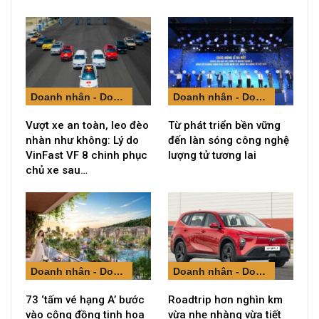
Doanh nhân - Doanh nghiệp
Doanh nhân - Doanh nghiệp
Vượt xe an toàn, leo đèo
Từ phát triển bền vững
nhàn như không: Lý do
đến làn sóng công nghệ
VinFast VF 8 chinh phục
lượng tử tương lai
chủ xe sau…
Doanh nhân - Doanh nghiệp
Doanh nhân - Doanh nghiệp
73 ‘tấm vé hạng A’ bước
Roadtrip hơn nghìn km
vào cộng đồng tinh hoa
vừa nhẹ nhàng vừa tiết