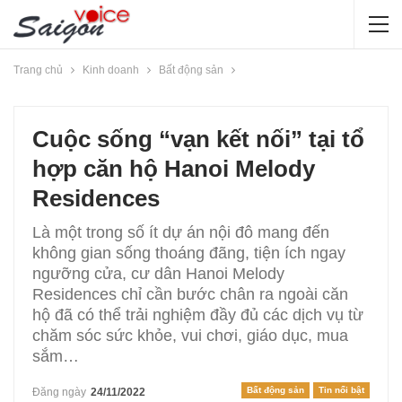
Trang chủ
Kinh doanh
Bất động sản
Cuộc sống “vạn kết nối” tại tổ
hợp căn hộ Hanoi Melody
Residences
Là một trong số ít dự án nội đô mang đến
không gian sống thoáng đãng, tiện ích ngay
ngưỡng cửa, cư dân Hanoi Melody
Residences chỉ cần bước chân ra ngoài căn
hộ đã có thể trải nghiệm đầy đủ các dịch vụ từ
chăm sóc sức khỏe, vui chơi, giáo dục, mua
sắm…
Bất động sản
Tin nổi bật
Đăng ngày
24/11/2022