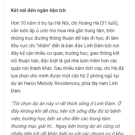
Kết nối đến ngàn tiện ích
Hơn 10 năm ở trọ tại Hà Nội, chị Hoàng Hà (31 tuổi),
vẫn luôn ấp ủ ước mơ mua nhà gần trung tâm, trên
những trục đường thông thuận để tiện đi học, đi làm.
Khu vực chị “nhắm” đến là bán đảo Linh Đàm bởi nơi
đây kế cận nhiều cơ quan, trường học, giao thông kết
nối thuận tiện, đặc biệt là giá nhà luôn mềm hơn các
quận nội thành khác. Sau nhiều năm tích cóp, chị Hà đã
lựa chọn cho mình được một căn hộ 2 phòng ngủ tại
dự án Hanoi Melody Residences, phía tây nam Linh
Đàm.
“Tôi chọn dự án này vì rất thích sống ở Linh Đàm. Ở
đây không khí dễ chịu, tiện ích sống đầy đủ từ bệnh
viện, trường học, bến xe cho đến các trung tâm
thương mại, giải trí… Ngay bên trong dự án cũng có
nhiều tiện ích rất khác biệt so với các chung cư ở khu