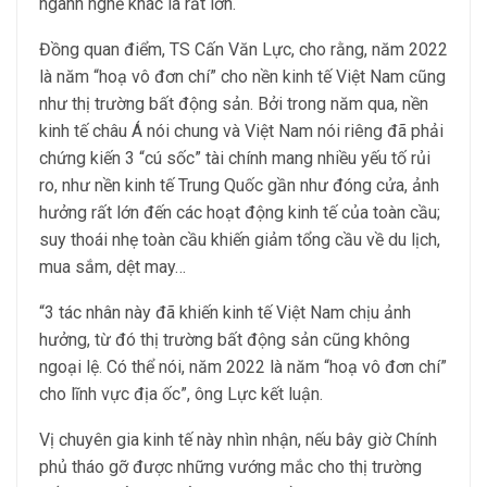
ngành nghề khác là rất lớn.
Đồng quan điểm, TS Cấn Văn Lực, cho rằng, năm 2022
là năm “hoạ vô đơn chí” cho nền kinh tế Việt Nam cũng
như thị trường bất động sản. Bởi trong năm qua, nền
kinh tế châu Á nói chung và Việt Nam nói riêng đã phải
chứng kiến 3 “cú sốc” tài chính mang nhiều yếu tố rủi
ro, như nền kinh tế Trung Quốc gần như đóng cửa, ảnh
hưởng rất lớn đến các hoạt động kinh tế của toàn cầu;
suy thoái nhẹ toàn cầu khiến giảm tổng cầu về du lịch,
mua sắm, dệt may…
“3 tác nhân này đã khiến kinh tế Việt Nam chịu ảnh
hưởng, từ đó thị trường bất động sản cũng không
ngoại lệ. Có thể nói, năm 2022 là năm “hoạ vô đơn chí”
cho lĩnh vực địa ốc”, ông Lực kết luận.
Vị chuyên gia kinh tế này nhìn nhận, nếu bây giờ Chính
phủ tháo gỡ được những vướng mắc cho thị trường