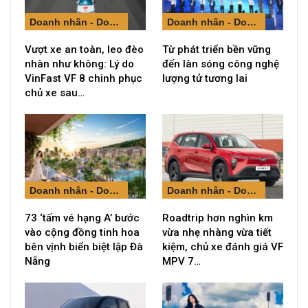
Doanh nhân - Doanh nghiệp
Doanh nhân - Doanh nghiệp
Vượt xe an toàn, leo đèo
Từ phát triển bền vững
nhàn như không: Lý do
đến làn sóng công nghệ
VinFast VF 8 chinh phục
lượng tử tương lai
chủ xe sau…
Doanh nhân - Doanh nghiệp
Doanh nhân - Doanh nghiệp
73 ‘tấm vé hạng A’ bước
Roadtrip hơn nghìn km
vào cộng đồng tinh hoa
vừa nhẹ nhàng vừa tiết
bên vịnh biển biệt lập Đà
kiệm, chủ xe đánh giá VF
Nẵng
MPV 7…