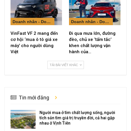
Doanh nhân - Doanh nghiệp
Doanh nhân - Doanh nghiệp
VinFast VF 2 mang đến
Đi qua mưa lớn, đường
cơ hội ‘mua ô tô giá xe
đèo, chủ xe ‘tấm tắc’
máy’ cho người dùng
khen chất lượng vận
Việt
hành của…
TẢI BÀI VIẾT KHÁC
Tin mới đăng
Người mua ở tìm chất lượng sống, người
tích sản tìm giá trị truyền đời, cả hai gặp
nhau ở Vịnh Tiên