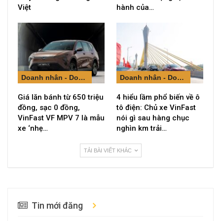
Việt
hành của…
Doanh nhân - Doanh nghiệp
Doanh nhân - Doanh nghiệp
Giá lăn bánh từ 650 triệu
4 hiểu lầm phổ biến về ô
đồng, sạc 0 đồng,
tô điện: Chủ xe VinFast
VinFast VF MPV 7 là mẫu
nói gì sau hàng chục
xe ‘nhẹ…
nghìn km trải…
TẢI BÀI VIẾT KHÁC
Tin mới đăng