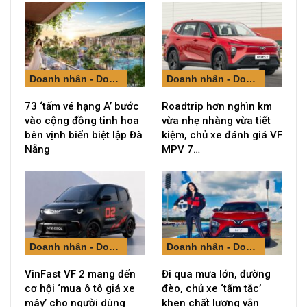
Doanh nhân - Doanh nghiệp
Doanh nhân - Doanh nghiệp
73 ‘tấm vé hạng A’ bước
Roadtrip hơn nghìn km
vào cộng đồng tinh hoa
vừa nhẹ nhàng vừa tiết
bên vịnh biển biệt lập Đà
kiệm, chủ xe đánh giá VF
Nẵng
MPV 7…
Doanh nhân - Doanh nghiệp
Doanh nhân - Doanh nghiệp
VinFast VF 2 mang đến
Đi qua mưa lớn, đường
cơ hội ‘mua ô tô giá xe
đèo, chủ xe ‘tấm tắc’
máy’ cho người dùng
khen chất lượng vận