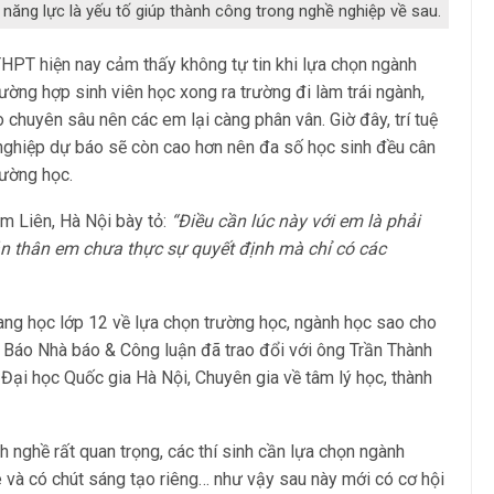
ăng lực là yếu tố giúp thành công trong nghề nghiệp về sau.
HPT hiện nay cảm thấy không tự tin khi lựa chọn ngành
ường hợp sinh viên học xong ra trường đi làm trái ngành,
huyên sâu nên các em lại càng phân vân. Giờ đây, trí tuệ
ề nghiệp dự báo sẽ còn cao hơn nên đa số học sinh đều cân
rường học.
m Liên, Hà Nội bày tỏ:
“Điều cần lúc này với em là phải
ản thân em chưa thực sự quyết định mà chỉ có các
ang học lớp 12 về lựa chọn trường học, ngành học sao cho
n Báo Nhà báo & Công luận đã trao đổi với ông Trần Thành
ại học Quốc gia Hà Nội, Chuyên gia về tâm lý học, thành
 nghề rất quan trọng, các thí sinh cần lựa chọn ngành
 và có chút sáng tạo riêng… như vậy sau này mới có cơ hội