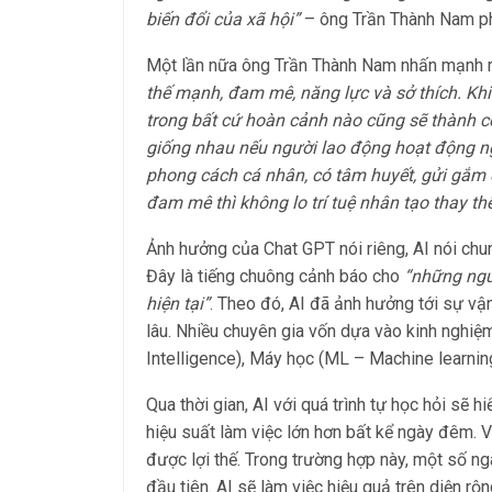
biến đổi của xã hội”
– ông Trần Thành Nam ph
Một lần nữa ông Trần Thành Nam nhấn mạnh 
thế mạnh, đam mê, năng lực và sở thích. Kh
trong bất cứ hoàn cảnh nào cũng sẽ thành c
giống nhau nếu người lao động hoạt động n
phong cách cá nhân, có tâm huyết, gửi gắm 
đam mê thì không lo trí tuệ nhân tạo thay th
Ảnh hưởng của Chat GPT nói riêng, AI nói chun
Đây là tiếng chuông cảnh báo cho
“những ngườ
hiện tại”
. Theo đó, AI đã ảnh hưởng tới sự vận
lâu. Nhiều chuyên gia vốn dựa vào kinh nghiệm 
Intelligence), Máy học (ML – Machine learnin
Qua thời gian, AI với quá trình tự học hỏi sẽ 
hiệu suất làm việc lớn hơn bất kể ngày đêm. 
được lợi thế. Trong trường hợp này, một số n
đầu tiên. AI sẽ làm việc hiệu quả trên diện 