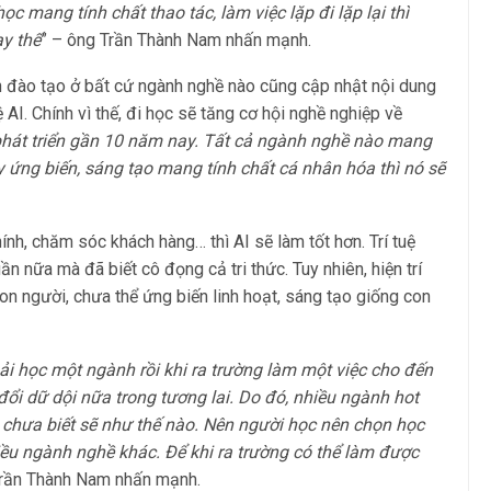
 mang tính chất thao tác, làm việc lặp đi lặp lại thì
ay thế
” – ông Trần Thành Nam nhấn mạnh.
rình đào tạo ở bất cứ ngành nghề nào cũng cập nhật nội dung
I. Chính vì thế, đi học sẽ tăng cơ hội nghề nghiệp về
 phát triển gần 10 năm nay. Tất cả ngành nghề nào mang
 duy ứng biến, sáng tạo mang tính chất cá nhân hóa thì nó sẽ
hính, chăm sóc khách hàng… thì AI sẽ làm tốt hơn. Trí tuệ
n nữa mà đã biết cô đọng cả tri thức. Tuy nhiên, hiện trí
n người, chưa thể ứng biến linh hoạt, sáng tạo giống con
ải học một ngành rồi khi ra trường làm một việc cho đến
đổi dữ dội nữa trong tương lai. Do đó, nhiều ngành hot
chưa biết sẽ như thế nào. Nên người học nên chọn học
u ngành nghề khác. Để khi ra trường có thể làm được
rần Thành Nam nhấn mạnh.