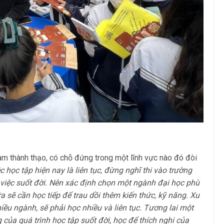
làm thành thạo, có chỗ đứng trong một lĩnh vực nào đó đòi
c học tập hiện nay là liên tục, đừng nghĩ thi vào trường
g việc suốt đời. Nên xác định chọn một ngành đại học phù
 sẽ cần học tiếp để trau dồi thêm kiến thức, kỹ năng. Xu
iều ngành, sẽ phải học nhiều và liên tục. Tương lai một
của quá trình học tập suốt đời, học để thích nghi của