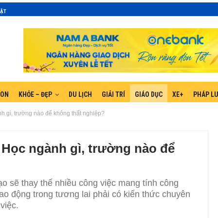
MẬT
GON
KHỎE – ĐẸP
DU LỊCH
GIẢI TRÍ
GIÁO DỤC
XE+
PHÁP L
nh gì, trường nào để không thất nghiệp?
: Học ngành gì, trường nào để
tạo sẽ thay thế nhiều công việc mang tính công
lao động trong tương lai phải có kiến thức chuyên
việc.