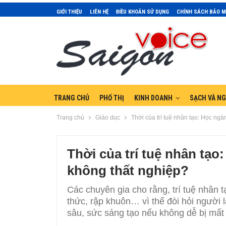
GIỚI THIỆU
LIÊN HỆ
ĐIỀU KHOẢN SỬ DỤNG
CHÍNH SÁCH BẢO 
TRANG CHỦ
PHỐ THỊ
KINH DOANH
SẠCH VÀ N
Trang chủ
Giáo dục
Thời của trí tuệ nhân tạo: Học ngà
Thời của trí tuệ nhân tạo
không thất nghiệp?
Các chuyên gia cho rằng, trí tuệ nhân 
thức, rập khuôn… vì thế đòi hỏi người 
sâu, sức sáng tạo nếu không dễ bị mất 