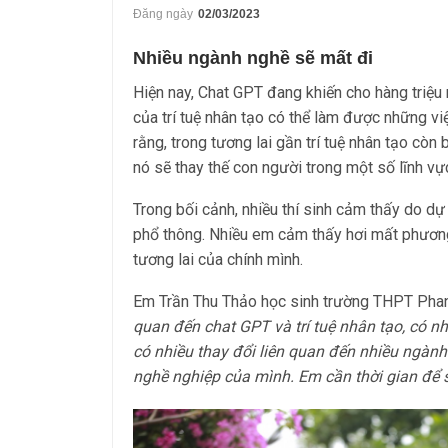
Đăng ngày
02/03/2023
Nhiều ngành nghề sẽ mất đi
Hiện nay, Chat GPT đang khiến cho hàng triệu
của trí tuệ nhân tạo có thể làm được những vi
rằng, trong tương lai gần trí tuệ nhân tạo cò
nó sẽ thay thế con người trong một số lĩnh vực
Trong bối cảnh, nhiều thí sinh cảm thấy do dự
phổ thông. Nhiều em cảm thấy hơi mất phươn
tương lai của chính mình.
Em Trần Thu Thảo học sinh trường THPT Phan
quan đến chat GPT và trí tuệ nhân tạo, có n
có nhiều thay đổi liên quan đến nhiều ngành
nghề nghiệp của mình. Em cần thời gian để s