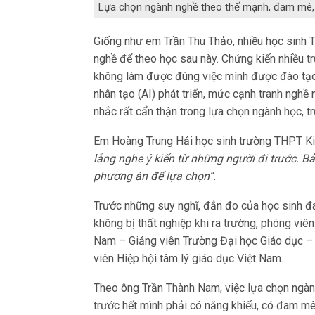
Lựa chọn ngành nghề theo thế mạnh, đam mê, n
Giống như em Trần Thu Thảo, nhiều học sinh T
nghề để theo học sau này. Chứng kiến nhiều tr
không làm được đúng việc mình được đào tạo c
nhân tạo (AI) phát triển, mức cạnh tranh ngh
nhắc rất cẩn thận trong lựa chọn ngành học, t
Em Hoàng Trung Hải học sinh trường THPT Ki
lắng nghe ý kiến từ những người đi trước. B
phương án để lựa chọn”.
Trước những suy nghĩ, đắn đo của học sinh đ
không bị thất nghiệp khi ra trường, phóng viê
Nam – Giảng viên Trường Đại học Giáo dục – Đ
viên Hiệp hội tâm lý giáo dục Việt Nam.
Theo ông Trần Thành Nam, việc lựa chọn ngành
trước hết mình phải có năng khiếu, có đam mê