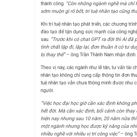
thành công.
“Còn những ngành nghề mà chỉ học
sớm muộn gì rô bốt, trí tuệ nhân tạo cũng th
Khi trí tuệ nhân tạo phát triển, các chương t
đào tạo để tận dụng sức mạnh của công nghệ A
sau.
“Trước khi có chat GPT ra đời thì AI đã
tính chất lặp đi, lặp lại, đơn thuần ít có tư
bị thay thế”
– ông Trần Thành Nam nhận định.
Theo vị này, các ngành như lễ tân, tư vấn tài c
nhân tạo không chỉ cung cấp thông tin đơn thuầ
tuệ nhân tạo vẫn chưa thông minh được như co
người.
“Việc học đại học giờ cần xác định không ph
hết đời. Mà cần xác định, bối cảnh còn thay 
hiện nay nhưng sau 10 năm, 20 năm nữa thì 
một ngành nhưng học được kỹ năng của nhiề
nhiều nghề với nhiều vị trí công việc”
– ông T