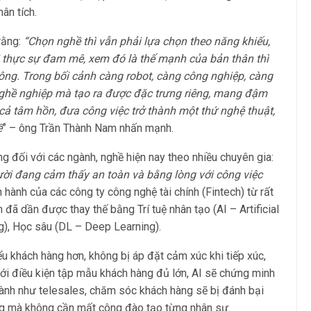
ân tích.
rằng:
“Chọn nghề thì vẫn phải lựa chọn theo năng khiếu,
i thực sự đam mê, xem đó là thế mạnh của bản thân thì
ông. Trong bối cảnh càng robot, càng công nghiệp, càng
ghề nghiệp mà tạo ra được đặc trưng riêng, mang đậm
cả tâm hồn, đưa công việc trở thành một thứ nghệ thuật,
ế
” – ông Trần Thành Nam nhấn mạnh.
g đối với các ngành, nghề hiện nay theo nhiều chuyên gia:
i đang cảm thấy an toàn và bằng lòng với công việc
 hành của các công ty công nghệ tài chính (Fintech) từ rất
đã dần được thay thế bằng Trí tuệ nhân tạo (AI – Artificial
g), Học sâu (DL – Deep Learning).
hiểu khách hàng hơn, không bị áp đặt cảm xúc khi tiếp xúc,
Với điều kiện tập mẫu khách hàng đủ lớn, AI sẽ chứng minh
gành như telesales, chăm sóc khách hàng sẽ bị đánh bại
rộng mà không cần mất công đào tạo từng nhân sự.