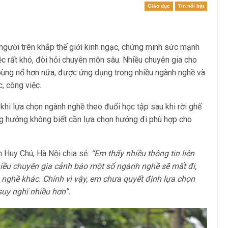
Giáo dục
Tin nổi bật
 người trên khắp thế giới kinh ngạc, chứng minh sức mạnh
ệc rất khó, đòi hỏi chuyên môn sâu. Nhiều chuyên gia cho
n bùng nổ hơn nữa, được ứng dụng trong nhiều ngành nghề và
, công việc.
 khi lựa chọn ngành nghề theo đuổi học tập sau khi rời ghế
g hướng không biết cần lựa chọn hướng đi phù hợp cho
 Huy Chú, Hà Nội chia sẻ:
“Em thấy nhiều thông tin liên
hiều chuyên gia cảnh báo một số ngành nghề sẽ mất đi,
 nghề khác. Chính vì vậy, em chưa quyết định lựa chọn
uy nghĩ nhiều hơn”.