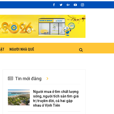
UẬT
NGƯỜI NHÀ QUÊ
Tin mới đăng
Người mua ở tìm chất lượng
sống, người tích sản tìm giá
trị truyền đời, cả hai gặp
nhau ở Vịnh Tiên