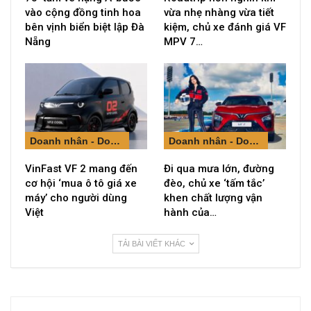
vào cộng đồng tinh hoa
vừa nhẹ nhàng vừa tiết
bên vịnh biển biệt lập Đà
kiệm, chủ xe đánh giá VF
Nẵng
MPV 7…
Doanh nhân - Doanh nghiệp
Doanh nhân - Doanh nghiệp
VinFast VF 2 mang đến
Đi qua mưa lớn, đường
cơ hội ‘mua ô tô giá xe
đèo, chủ xe ‘tấm tắc’
máy’ cho người dùng
khen chất lượng vận
Việt
hành của…
TẢI BÀI VIẾT KHÁC