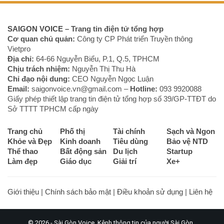
SAIGON VOICE
– Trang tin điện tử tổng hợp
Cơ quan chủ quản:
Công ty CP Phát triển Truyền thông
Vietpro
Địa chỉ:
64-66 Nguyễn Biểu, P.1, Q.5, TPHCM
Chịu trách nhiệm:
Nguyễn Thị Thu Hà
Chỉ đạo nội dung:
CEO Nguyễn Ngọc Luận
Email:
saigonvoice.vn@gmail.com –
Hotline:
093 9920088‬
Giấy phép thiết lập trang tin điện tử tổng hợp số 39/GP-TTĐT do
Sở TTTT TPHCM cấp ngày
Trang chủ
Phố thị
Tài chính
Sạch và Ngon
Khỏe và Đẹp
Kinh doanh
Tiêu dùng
Bảo vệ NTD
Thể thao
Bất động sản
Du lịch
Startup
Làm đẹp
Giáo dục
Giải trí
Xe+
Giới thiệu
|
Chính sách bảo mật
|
Điều khoản sử dụng
|
Liên hệ
© 2026 - Sài Gòn Voice. Kênh thông tin của người Sài Gòn.