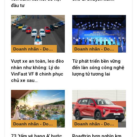
đầu tư
Doanh nhân - Doanh nghiệp
Doanh nhân - Doanh nghiệp
Vượt xe an toàn, leo đèo
Từ phát triển bền vững
nhàn như không: Lý do
đến làn sóng công nghệ
VinFast VF 8 chinh phục
lượng tử tương lai
chủ xe sau…
Doanh nhân - Doanh nghiệp
Doanh nhân - Doanh nghiệp
73 ‘tấm vé hạng A’ bước
Roadtrip hơn nghìn km