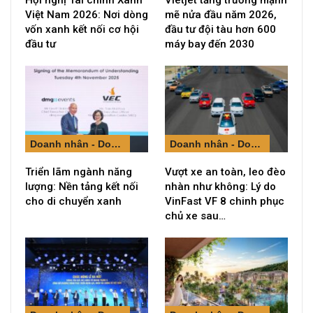
Hội nghị Tài chính Xanh
Vietjet tăng trưởng mạnh
Việt Nam 2026: Nơi dòng
mẽ nửa đầu năm 2026,
vốn xanh kết nối cơ hội
đầu tư đội tàu hơn 600
đầu tư
máy bay đến 2030
Doanh nhân - Doanh nghiệp
Doanh nhân - Doanh nghiệp
Triển lãm ngành năng
Vượt xe an toàn, leo đèo
lượng: Nền tảng kết nối
nhàn như không: Lý do
cho di chuyển xanh
VinFast VF 8 chinh phục
chủ xe sau…