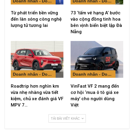
Doanh nhân - Doanh nghiệp
Doanh nhân - Doanh nghiệp
Từ phát triển bền vững
73 ‘tấm vé hạng A’ bước
đến làn sóng công nghệ
vào cộng đồng tinh hoa
lượng tử tương lai
bên vịnh biển biệt lập Đà
Nẵng
Doanh nhân - Doanh nghiệp
Doanh nhân - Doanh nghiệp
Roadtrip hơn nghìn km
VinFast VF 2 mang đến
vừa nhẹ nhàng vừa tiết
cơ hội ‘mua ô tô giá xe
kiệm, chủ xe đánh giá VF
máy’ cho người dùng
MPV 7…
Việt
TẢI BÀI VIẾT KHÁC