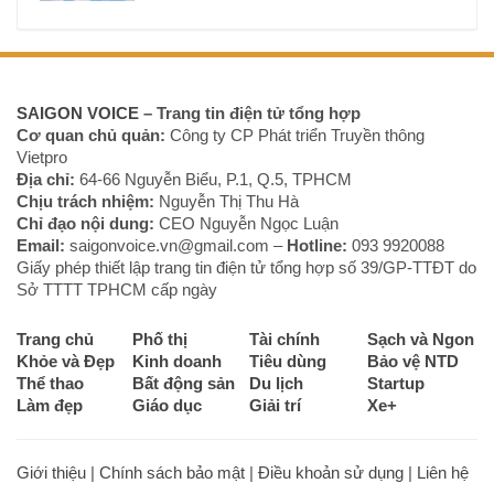
SAIGON VOICE
– Trang tin điện tử tổng hợp
Cơ quan chủ quản:
Công ty CP Phát triển Truyền thông
Vietpro
Địa chỉ:
64-66 Nguyễn Biểu, P.1, Q.5, TPHCM
Chịu trách nhiệm:
Nguyễn Thị Thu Hà
Chỉ đạo nội dung:
CEO Nguyễn Ngọc Luận
Email:
saigonvoice.vn@gmail.com –
Hotline:
093 9920088‬
Giấy phép thiết lập trang tin điện tử tổng hợp số 39/GP-TTĐT do
Sở TTTT TPHCM cấp ngày
Trang chủ
Phố thị
Tài chính
Sạch và Ngon
Khỏe và Đẹp
Kinh doanh
Tiêu dùng
Bảo vệ NTD
Thể thao
Bất động sản
Du lịch
Startup
Làm đẹp
Giáo dục
Giải trí
Xe+
Giới thiệu
|
Chính sách bảo mật
|
Điều khoản sử dụng
|
Liên hệ