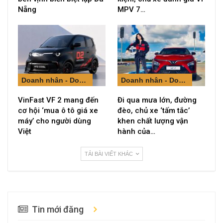
Nẵng
MPV 7…
Doanh nhân - Doanh nghiệp
Doanh nhân - Doanh nghiệp
VinFast VF 2 mang đến
Đi qua mưa lớn, đường
cơ hội ‘mua ô tô giá xe
đèo, chủ xe ‘tấm tắc’
máy’ cho người dùng
khen chất lượng vận
Việt
hành của…
TẢI BÀI VIẾT KHÁC
Tin mới đăng