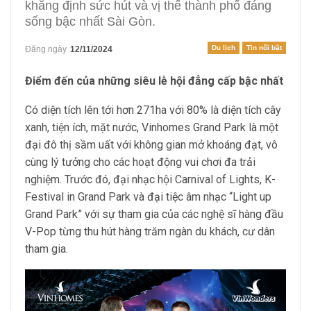
khẳng định sức hút và vị thế thành phố đáng
sống bậc nhất Sài Gòn.
Du lịch
Tin nổi bật
Đăng ngày
12/11/2024
Điểm đến của những siêu lễ hội đẳng cấp bậc nhất
Có diện tích lên tới hơn 271ha với 80% là diện tích cây
xanh, tiện ích, mặt nước, Vinhomes Grand Park là một
đại đô thị sầm uất với không gian mở khoáng đạt, vô
cùng lý tưởng cho các hoạt động vui chơi đa trải
nghiệm. Trước đó, đại nhạc hội Carnival of Lights, K-
Festival in Grand Park và đại tiệc âm nhạc “Light up
Grand Park” với sự tham gia của các nghệ sĩ hàng đầu
V-Pop từng thu hút hàng trăm ngàn du khách, cư dân
tham gia.