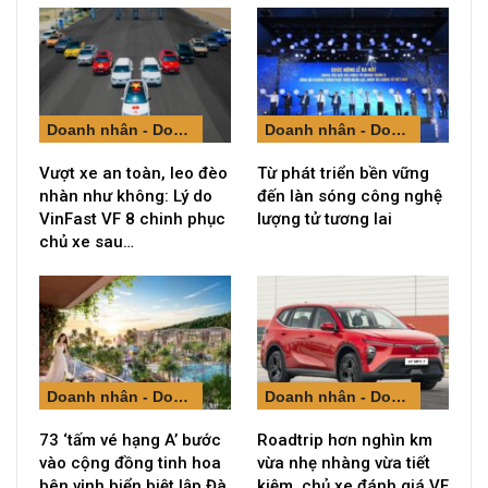
Doanh nhân - Doanh nghiệp
Doanh nhân - Doanh nghiệp
Vượt xe an toàn, leo đèo
Từ phát triển bền vững
nhàn như không: Lý do
đến làn sóng công nghệ
VinFast VF 8 chinh phục
lượng tử tương lai
chủ xe sau…
Doanh nhân - Doanh nghiệp
Doanh nhân - Doanh nghiệp
73 ‘tấm vé hạng A’ bước
Roadtrip hơn nghìn km
vào cộng đồng tinh hoa
vừa nhẹ nhàng vừa tiết
bên vịnh biển biệt lập Đà
kiệm, chủ xe đánh giá VF