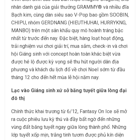
nhân danh giá của giải thưởng GRAMMY® và nhiều đĩa
Bạch kim, cùng dàn siêu sao V-Pop bao gồm SOOBIN,
CHIPU, nhóm GERDNANG (HIEUTHUHAI, HURRYKNG,
MANBO) trên một sân khấu quy mô hoành tráng bậc
nhất từ trước đến nay. Đặc biệt, hàng loạt hoạt động,
trải nghiệm vui chơi giải trí, mua sắm, check-in và chơi
hội Giáng sinh với concept hoàn toàn khác biệt vừa
được hé lộ được kỳ vọng sẽ thu hút người dân địa
phương và khách du lịch đổ về chơi Noel sớm từ đầu
tháng 12 cho đến hết mùa lễ hội năm nay.
Lạc vào Giáng sinh xứ sở băng tuyết giữa lòng đại
đô thị
Chính thức khai trương từ 6/12, Fantasy On Ice sẽ mở
ra cuộc phiêu lưu kỳ thú và đầy bất ngờ đến những
vùng đất băng tuyết ngay giữa lòng thành phố. Những
lớp tuyết xốp mịn, trắng tinh tươm được phủ kín diện