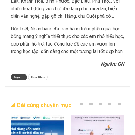
Lắk, Khánh Hòa, Bình Phước, Bạc Liêu, Phú Thọ… với
nhiều hoạt động vui chơi đa dạng như múa lân, biểu
diễn văn nghệ, gặp gỡ chị Hằng, chú Cuội phá cỗ…
Đặc biệt, Ngân hàng đã trao hàng trăm phần quà, học
bổng mang ý nghĩa thiết thực cho các em nhỏ hiếu học,
góp phần hỗ trợ, tạo động lực để các em vươn lên
trong học tập, sẵn sàng cho một tương lai tốt đẹp hơn.
Nguồn: GN
Nguồn
Góc Nhìn
Bài cùng chuyên mục