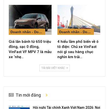
Doanh nhân - Doanh nghiệp
Doanh nhân - Doanh nghiệp
Giá lăn bánh từ 650 triệu
4 hiểu lầm phổ biến về ô
đồng, sạc 0 đồng,
tô điện: Chủ xe VinFast
VinFast VF MPV 7 là mẫu
nói gì sau hàng chục
xe ‘nhẹ…
nghìn km trải…
TẢI BÀI VIẾT KHÁC
Tin mới đăng
Hội nghị Tài chính Xanh Việt Nam 2026: Nơi