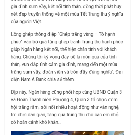
gia đình sum vầy, kết nối tình thân, đồng thời phát huy
nét đẹp truyền thống về một mùa Tết Trung thu ý nghĩa
của người Việt.
Lồng ghép thông điệp “Ghép trăng vàng – Tô hạnh
phúc” vào bộ quà tặng ghép tranh Trung thu hạnh phúc
giúp Ngân hàng kết nối, thể hiện chân tình với khách
hàng. Chúng tôi kỳ vọng đây sẽ là món quà của tình
thân, vun đắp tình cảm gia đình, mang đến một mùa
trăng sum vầy, đoàn viên và tròn đầy đúng nghĩa”, Đại
diện Nam A Bank chia sẻ thêm.
Dịp này, Ngân hàng cũng phối hợp cùng UBND Quận 3
và Đoàn Thanh niên Phường 4, Quận 3 tổ chức đêm
hội trăng rằm, sôi nổi nhiều hoạt động như văn nghệ,
trò chơi dân gian, tặng quà trung thu cho các em nhỏ
có hoàn cảnh khó khăn…