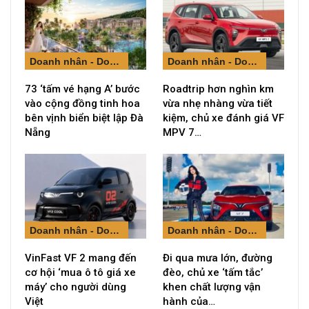
Doanh nhân - Doanh nghiệp
Doanh nhân - Doanh nghiệp
73 ‘tấm vé hạng A’ bước
Roadtrip hơn nghìn km
vào cộng đồng tinh hoa
vừa nhẹ nhàng vừa tiết
bên vịnh biển biệt lập Đà
kiệm, chủ xe đánh giá VF
Nẵng
MPV 7…
Doanh nhân - Doanh nghiệp
Doanh nhân - Doanh nghiệp
VinFast VF 2 mang đến
Đi qua mưa lớn, đường
cơ hội ‘mua ô tô giá xe
đèo, chủ xe ‘tấm tắc’
máy’ cho người dùng
khen chất lượng vận
Việt
hành của…