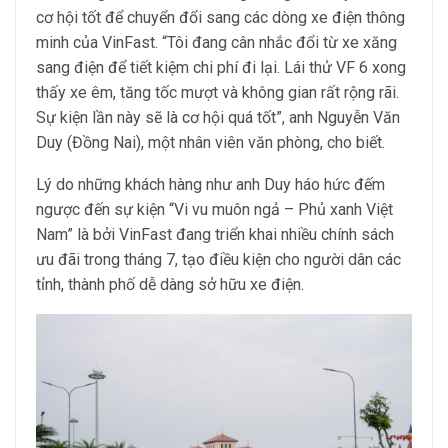
cơ hội tốt để chuyển đổi sang các dòng xe điện thông
minh của VinFast. “Tôi đang cân nhắc đổi từ xe xăng
sang điện để tiết kiệm chi phí đi lại. Lái thử VF 6 xong
thấy xe êm, tăng tốc mượt và không gian rất rộng rãi.
Sự kiện lần này sẽ là cơ hội quá tốt”, anh Nguyễn Văn
Duy (Đồng Nai), một nhân viên văn phòng, cho biết.
Lý do những khách hàng như anh Duy háo hức đếm
ngược đến sự kiện “Vi vu muôn ngả – Phủ xanh Việt
Nam” là bởi VinFast đang triển khai nhiều chính sách
ưu đãi trong tháng 7, tạo điều kiện cho người dân các
tỉnh, thành phố dễ dàng sở hữu xe điện.