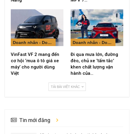
Nẵng
MPV 7…
Doanh nhân - Doanh nghiệp
Doanh nhân - Doanh nghiệp
VinFast VF 2 mang đến
Đi qua mưa lớn, đường
cơ hội ‘mua ô tô giá xe
đèo, chủ xe ‘tấm tắc’
máy’ cho người dùng
khen chất lượng vận
Việt
hành của…
TẢI BÀI VIẾT KHÁC
Tin mới đăng