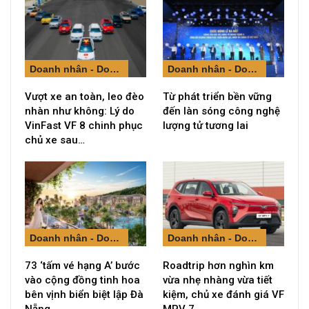
Doanh nhân - Doanh nghiệp
Doanh nhân - Doanh nghiệp
Vượt xe an toàn, leo đèo
Từ phát triển bền vững
nhàn như không: Lý do
đến làn sóng công nghệ
VinFast VF 8 chinh phục
lượng tử tương lai
chủ xe sau…
Doanh nhân - Doanh nghiệp
Doanh nhân - Doanh nghiệp
73 ‘tấm vé hạng A’ bước
Roadtrip hơn nghìn km
vào cộng đồng tinh hoa
vừa nhẹ nhàng vừa tiết
bên vịnh biển biệt lập Đà
kiệm, chủ xe đánh giá VF