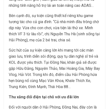
những tính năng hỗ trợ lái an toàn nâng cao ADAS…
Bên cạnh đó, sự kiện cũng thiết kế riêng khu game
tương tác cho cả gia đình. “Cả nhà mình đều trông chờ
dịp này. Vừa cho con chơi, vừa tiện lái thử xe. Mình
thích VF 3 từ lâu rồi”, chị Nguyễn Thu Hà (sinh sống tại
Hải Phòng), mẹ của 2 bé trai, chia sẻ.
Sức hút của sự kiện càng lớn khi mang tới các màn
giao lưu, trình diễn sôi động, quy tụ dàn nghệ sĩ trẻ và
KOL được yêu thích. Tại Đồng Nai, khán giả sẽ được
gặp Hữu Đằng, Nguyên Thảo, Mai Hoàng Gia, Máy Bay
Vlog, Hải Vót. Trong khi đó, điểm cầu Hải Phòng hứa
hẹn bùng nổ cùng Mạc Văn Khoa, Khale Thích Xe,
Trung Kiên, Đình Mạnh, Thái Hòa 88…
Thu xăng đổi điện tại chỗ với ưu đãi lớn
Đối với người dân ở Hải Phòng, Đồng Nai, đây còn là