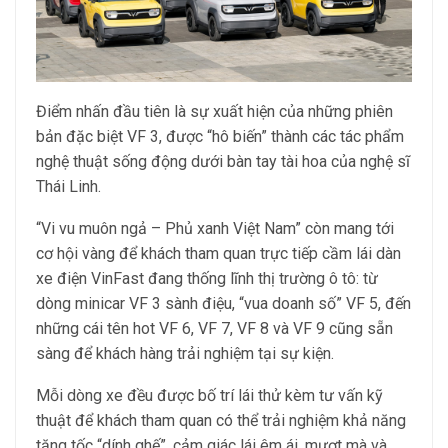
Điểm nhấn đầu tiên là sự xuất hiện của những phiên
bản đặc biệt VF 3, được “hô biến” thành các tác phẩm
nghệ thuật sống động dưới bàn tay tài hoa của nghệ sĩ
Thái Linh.
“Vi vu muôn ngả – Phủ xanh Việt Nam” còn mang tới
cơ hội vàng để khách tham quan trực tiếp cầm lái dàn
xe điện VinFast đang thống lĩnh thị trường ô tô: từ
dòng minicar VF 3 sành điệu, “vua doanh số” VF 5, đến
những cái tên hot VF 6, VF 7, VF 8 và VF 9 cũng sẵn
sàng để khách hàng trải nghiệm tại sự kiện.
Mỗi dòng xe đều được bố trí lái thử kèm tư vấn kỹ
thuật để khách tham quan có thể trải nghiệm khả năng
tăng tốc “dính ghế”, cảm giác lái êm ái, mượt mà và