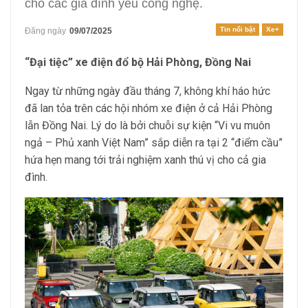
cho các gia đình yêu công nghệ.
Tin nổi bật
Xe+
Đăng ngày
09/07/2025
“Đại tiệc” xe điện đổ bộ Hải Phòng, Đồng Nai
Ngay từ những ngày đầu tháng 7, không khí háo hức
đã lan tỏa trên các hội nhóm xe điện ở cả Hải Phòng
lẫn Đồng Nai. Lý do là bởi chuỗi sự kiện “Vi vu muôn
ngả – Phủ xanh Việt Nam” sắp diễn ra tại 2 “điểm cầu”
hứa hẹn mang tới trải nghiệm xanh thú vị cho cả gia
đình.