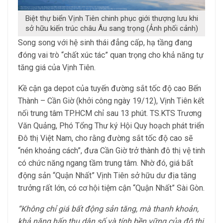
Biệt thự biển Vịnh Tiên chinh phục giới thượng lưu khi
sở hữu kiến trúc châu Âu sang trọng (Ảnh phối cảnh)
Song song với hệ sinh thái đẳng cấp, hạ tầng đang
đóng vai trò “chất xúc tác” quan trọng cho khả năng tự
tăng giá của Vịnh Tiên.
Kề cận ga depot của tuyến đường sắt tốc độ cao Bến
Thành – Cần Giờ (khởi công ngày 19/12), Vịnh Tiên kết
nối trung tâm TP.HCM chỉ sau 13 phút. TS.KTS Trương
Văn Quảng, Phó Tổng Thư ký Hội Quy hoạch phát triển
Đô thị Việt Nam, cho rằng đường sắt tốc độ cao sẽ
“nén khoảng cách”, đưa Cần Giờ trở thành đô thị vệ tinh
có chức năng ngang tầm trung tâm. Nhờ đó, giá bất
động sản “Quận Nhất” Vịnh Tiên sở hữu dư địa tăng
trưởng rất lớn, có cơ hội tiệm cận “Quận Nhất” Sài Gòn.
“Không chỉ giá bất động sản tăng, mà thanh khoản,
khả năng hấp thụ dân số và tính bền vững của đô thị