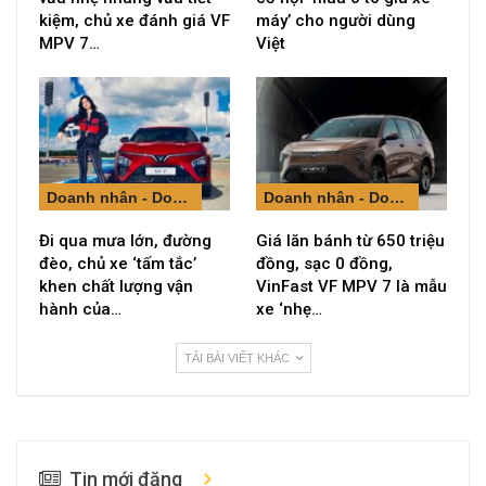
kiệm, chủ xe đánh giá VF
máy’ cho người dùng
MPV 7…
Việt
Doanh nhân - Doanh nghiệp
Doanh nhân - Doanh nghiệp
Đi qua mưa lớn, đường
Giá lăn bánh từ 650 triệu
đèo, chủ xe ‘tấm tắc’
đồng, sạc 0 đồng,
khen chất lượng vận
VinFast VF MPV 7 là mẫu
hành của…
xe ‘nhẹ…
TẢI BÀI VIẾT KHÁC
Tin mới đăng