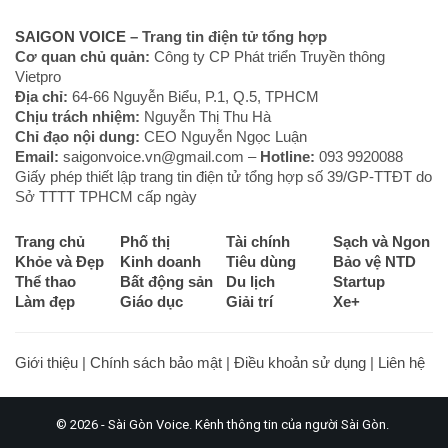
SAIGON VOICE
– Trang tin điện tử tổng hợp
Cơ quan chủ quản:
Công ty CP Phát triển Truyền thông
Vietpro
Địa chỉ:
64-66 Nguyễn Biểu, P.1, Q.5, TPHCM
Chịu trách nhiệm:
Nguyễn Thị Thu Hà
Chỉ đạo nội dung:
CEO Nguyễn Ngọc Luận
Email:
saigonvoice.vn@gmail.com –
Hotline:
093 9920088‬
Giấy phép thiết lập trang tin điện tử tổng hợp số 39/GP-TTĐT do
Sở TTTT TPHCM cấp ngày
Trang chủ
Phố thị
Tài chính
Sạch và Ngon
Khỏe và Đẹp
Kinh doanh
Tiêu dùng
Bảo vệ NTD
Thể thao
Bất động sản
Du lịch
Startup
Làm đẹp
Giáo dục
Giải trí
Xe+
Giới thiệu
|
Chính sách bảo mật
|
Điều khoản sử dụng
|
Liên hệ
© 2026 - Sài Gòn Voice. Kênh thông tin của người Sài Gòn.