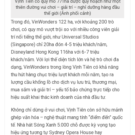
Vịnh Tiên có quy mô 771ha được quy hoạch như một
thiên đường vui chơi – giải trí – nghỉ dưỡng hàng đầu
thế giới (Ảnh phối cảnh)
Trong đó, VinWonders 122 ha, với khoảng 200 trò
chơi, có quy mô vượt trội so với nhiều công viên giải
trí nổi tiếng thế giới, như Universal Studios
(Singapore) chỉ 20ha đón 4-5 triệu khách/năm,
Disneyland Hong Kong 116ha với 6-7 triệu
khách/năm. Với lợi thế diện tích lớn và hệ trò chơi đa
dạng, VinWonders trong lòng Vịnh Tiên có khả năng
thu hút hàng chục triệu lượt khách mỗi năm, tạo ra
lượng cầu khổng lồ cho dịch vụ lưu trú, thương mại,
mua sắm và giải trí – yếu tố bảo chứng trực tiếp cho
hiệu suất khai thác kinh doanh của nhà đầu tư.
Không chỉ dừng ở vui chơi, Vịnh Tiên còn sở hữu mảnh
ghép văn hóa – nghệ thuật mang tính “điểm đến” quốc
tế. Nhà hát Sóng Xanh 5.000 chỗ được kỳ vọng tạo
hiệu ứng tương tự Sydney Opera House hay