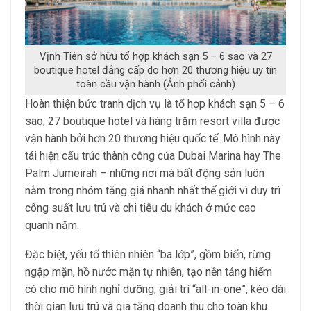
Vịnh Tiên sở hữu tổ hợp khách sạn 5 – 6 sao và 27
boutique hotel đẳng cấp do hơn 20 thương hiệu uy tín
toàn cầu vận hành (Ảnh phối cảnh)
Hoàn thiện bức tranh dịch vụ là tổ hợp khách sạn 5 – 6
sao, 27 boutique hotel và hàng trăm resort villa được
vận hành bởi hơn 20 thương hiệu quốc tế. Mô hình này
tái hiện cấu trúc thành công của Dubai Marina hay The
Palm Jumeirah – những nơi mà bất động sản luôn
nằm trong nhóm tăng giá nhanh nhất thế giới vì duy trì
công suất lưu trú và chi tiêu du khách ở mức cao
quanh năm.
Đặc biệt, yếu tố thiên nhiên “ba lớp”, gồm biển, rừng
ngập mặn, hồ nước mặn tự nhiên, tạo nền tảng hiếm
có cho mô hình nghỉ dưỡng, giải trí “all-in-one”, kéo dài
thời gian lưu trú và gia tăng doanh thu cho toàn khu.