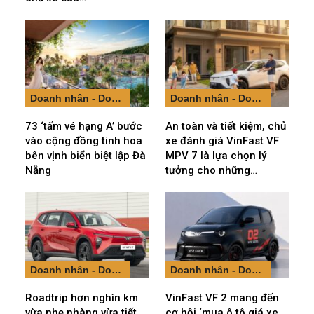
Doanh nhân - Doanh nghiệp
Doanh nhân - Doanh nghiệp
73 ‘tấm vé hạng A’ bước
An toàn và tiết kiệm, chủ
vào cộng đồng tinh hoa
xe đánh giá VinFast VF
bên vịnh biển biệt lập Đà
MPV 7 là lựa chọn lý
Nẵng
tưởng cho những…
Doanh nhân - Doanh nghiệp
Doanh nhân - Doanh nghiệp
Roadtrip hơn nghìn km
VinFast VF 2 mang đến
vừa nhẹ nhàng vừa tiết
cơ hội ‘mua ô tô giá xe