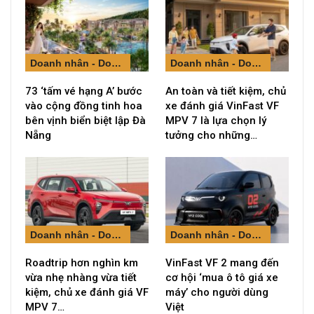
Doanh nhân - Doanh nghiệp
Doanh nhân - Doanh nghiệp
73 ‘tấm vé hạng A’ bước
An toàn và tiết kiệm, chủ
vào cộng đồng tinh hoa
xe đánh giá VinFast VF
bên vịnh biển biệt lập Đà
MPV 7 là lựa chọn lý
Nẵng
tưởng cho những…
Doanh nhân - Doanh nghiệp
Doanh nhân - Doanh nghiệp
Roadtrip hơn nghìn km
VinFast VF 2 mang đến
vừa nhẹ nhàng vừa tiết
cơ hội ‘mua ô tô giá xe
kiệm, chủ xe đánh giá VF
máy’ cho người dùng
MPV 7…
Việt