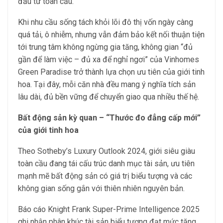
đầu tư toàn cầu.
Khi nhu cầu sống tách khỏi lõi đô thị vốn ngày càng
quá tải, ô nhiễm, nhưng vẫn đảm bảo kết nối thuận tiện
tới trung tâm không ngừng gia tăng, không gian “đủ
gần để làm việc – đủ xa để nghỉ ngơi” của Vinhomes
Green Paradise trở thành lựa chọn ưu tiên của giới tinh
hoa. Tại đây, mỗi căn nhà đều mang ý nghĩa tích sản
lâu dài, đủ bền vững để chuyển giao qua nhiều thế hệ.
Bất động sản kỳ quan – “Thước đo đẳng cấp mới”
của giới tinh hoa
Theo Sotheby’s Luxury Outlook 2024, giới siêu giàu
toàn cầu đang tái cấu trúc danh mục tài sản, ưu tiên
mạnh mẽ bất động sản có giá trị biểu tượng và các
không gian sống gắn với thiên nhiên nguyên bản.
Báo cáo Knight Frank Super-Prime Intelligence 2025
ghi nhận phân khúc tài sản biểu tượng đạt mức tăng