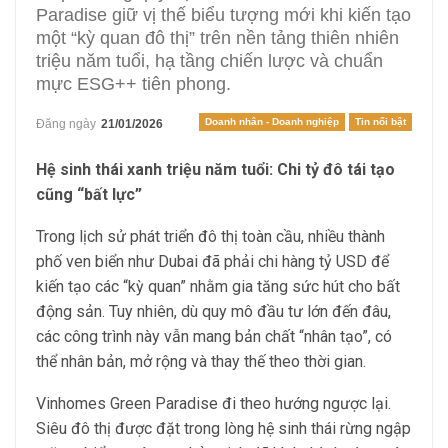
Paradise giữ vị thế biểu tượng mới khi kiến tạo
một “kỳ quan đô thị” trên nền tảng thiên nhiên
triệu năm tuổi, hạ tầng chiến lược và chuẩn
mực ESG++ tiên phong.
Doanh nhân - Doanh nghiệp
Tin nổi bật
Đăng ngày
21/01/2026
Hệ sinh thái xanh triệu năm tuổi: Chi tỷ đô tái tạo
cũng “bất lực”
Trong lịch sử phát triển đô thị toàn cầu, nhiều thành
phố ven biển như Dubai đã phải chi hàng tỷ USD để
kiến tạo các “kỳ quan” nhằm gia tăng sức hút cho bất
động sản. Tuy nhiên, dù quy mô đầu tư lớn đến đâu,
các công trình này vẫn mang bản chất “nhân tạo”, có
thể nhân bản, mở rộng và thay thế theo thời gian.
Vinhomes Green Paradise đi theo hướng ngược lại.
Siêu đô thị được đặt trong lòng hệ sinh thái rừng ngập