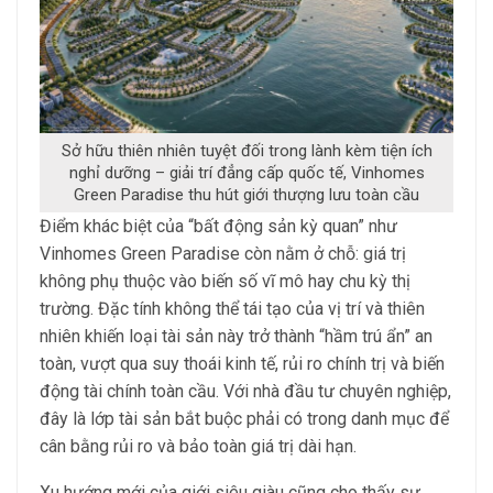
Sở hữu thiên nhiên tuyệt đối trong lành kèm tiện ích
nghỉ dưỡng – giải trí đẳng cấp quốc tế, Vinhomes
Green Paradise thu hút giới thượng lưu toàn cầu
Điểm khác biệt của “bất động sản kỳ quan” như
Vinhomes Green Paradise còn nằm ở chỗ: giá trị
không phụ thuộc vào biến số vĩ mô hay chu kỳ thị
trường. Đặc tính không thể tái tạo của vị trí và thiên
nhiên khiến loại tài sản này trở thành “hầm trú ẩn” an
toàn, vượt qua suy thoái kinh tế, rủi ro chính trị và biến
động tài chính toàn cầu. Với nhà đầu tư chuyên nghiệp,
đây là lớp tài sản bắt buộc phải có trong danh mục để
cân bằng rủi ro và bảo toàn giá trị dài hạn.
Xu hướng mới của giới siêu giàu cũng cho thấy sự