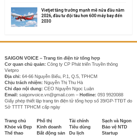
Vietjet tăng trưởng mạnh mẽ nửa đầu năm
2026, đầu tư đội tàu hơn 600 máy bay đến
2030
SAIGON VOICE
– Trang tin điện tử tổng hợp
Cơ quan chủ quản:
Công ty CP Phát triển Truyền thông
Vietpro
Địa chỉ:
64-66 Nguyễn Biểu, P.1, Q.5, TPHCM
Chịu trách nhiệm:
Nguyễn Thị Thu Hà
Chỉ đạo nội dung:
CEO Nguyễn Ngọc Luận
Email:
saigonvoice.vn@gmail.com –
Hotline:
093 9920088‬
Giấy phép thiết lập trang tin điện tử tổng hợp số 39/GP-TTĐT do
Sở TTTT TPHCM cấp ngày
Trang chủ
Phố thị
Tài chính
Sạch và Ngon
Khỏe và Đẹp
Kinh doanh
Tiêu dùng
Bảo vệ NTD
Thể thao
Bất động sản
Du lịch
Startup