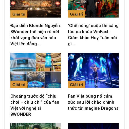
Giải trí
Giải trí
Đạo diễn Blonde Nguyễn:
‘Ghế nóng’ cuộc thi sáng
8Wonder thể hiện rõ nét
tác ca khúc VinFast:
khát vọng đưa văn hóa
Giám khảo Huy Tuấn nói
Việt lên đẳng…
gì…
Giải trí
Giải trí
Choáng trước độ “chịu
Fan Việt bùng nổ cảm
chơi – chịu chi” của fan
xúc sau lời chào chính
Việt với nghệ sĩ
thức từ Imagine Dragons
8WONDER