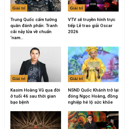
Giải trí
Giải trí
Trung Quốc cấm tướng
VTV sẽ truyền hình trực
quân đánh phấn: Tranh
tiếp Lễ trao giải Oscar
cãi nảy lửa về chuẩn
2026
‘nam…
Giải trí
Giải trí
Kasim Hoàng Vũ qua đời
NSND Quốc Khánh trở lại
ở tuổi 46 sau thời gian
đóng Ngọc Hoàng, đồng
bạo bệnh
nghiệp hé lộ sức khỏe