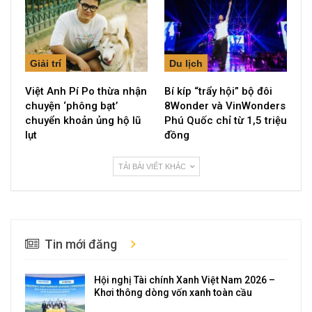
Giải trí
Du lịch
Việt Anh Pí Po thừa nhận
Bí kíp “trẩy hội” bộ đôi
chuyện ‘phông bạt’
8Wonder và VinWonders
chuyển khoản ủng hộ lũ
Phú Quốc chỉ từ 1,5 triệu
lụt
đồng
TẢI BÀI VIẾT KHÁC
Tin mới đăng
Hội nghị Tài chính Xanh Việt Nam 2026 –
Khơi thông dòng vốn xanh toàn cầu