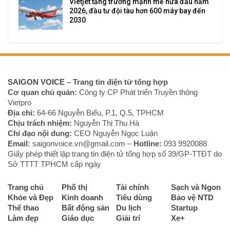
Vietjet tăng trưởng mạnh mẽ nửa đầu năm
2026, đầu tư đội tàu hơn 600 máy bay đến
2030
SAIGON VOICE
– Trang tin điện tử tổng hợp
Cơ quan chủ quản:
Công ty CP Phát triển Truyền thông
Vietpro
Địa chỉ:
64-66 Nguyễn Biểu, P.1, Q.5, TPHCM
Chịu trách nhiệm:
Nguyễn Thị Thu Hà
Chỉ đạo nội dung:
CEO Nguyễn Ngọc Luận
Email:
saigonvoice.vn@gmail.com –
Hotline:
093 9920088‬
Giấy phép thiết lập trang tin điện tử tổng hợp số 39/GP-TTĐT do
Sở TTTT TPHCM cấp ngày
Trang chủ
Phố thị
Tài chính
Sạch và Ngon
Khỏe và Đẹp
Kinh doanh
Tiêu dùng
Bảo vệ NTD
Thể thao
Bất động sản
Du lịch
Startup
Làm đẹp
Giáo dục
Giải trí
Xe+