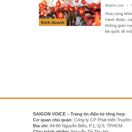
Khánh Linh
Hoà cùng khôn
hành đoàn, cá
Kinh doanh
không gian rực
bè quốc tế mộ
SAIGON VOICE
– Trang tin điện tử tổng hợp
Cơ quan chủ quản:
Công ty CP Phát triển Truyền 
Địa chỉ:
64-66 Nguyễn Biểu, P.1, Q.5, TPHCM
Chịu trách nhiệm:
Nguyễn Thị Thu Hà