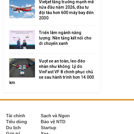
Vietjet tăng trưởng mạnh mẽ
nửa đầu năm 2026, đầu tư
đội tàu hơn 600 máy bay đến
2030
Triển lãm ngành năng
lượng: Nền tảng kết nối cho
di chuyển xanh
Vượt xe an toàn, leo đèo
nhàn như không: Lý do
VinFast VF 8 chinh phục chủ
xe sau hành trình hơn 14.000
km
Tài chính
Sạch và Ngon
Tiêu dùng
Bảo vệ NTD
Du lịch
Startup
Giải trí
Xe+