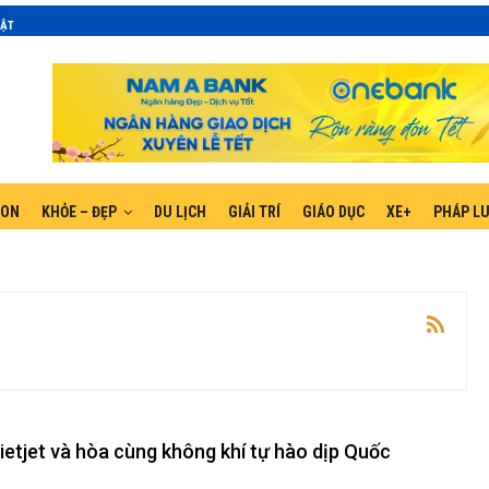
MẬT
GON
KHỎE – ĐẸP
DU LỊCH
GIẢI TRÍ
GIÁO DỤC
XE+
PHÁP L
ietjet và hòa cùng không khí tự hào dịp Quốc