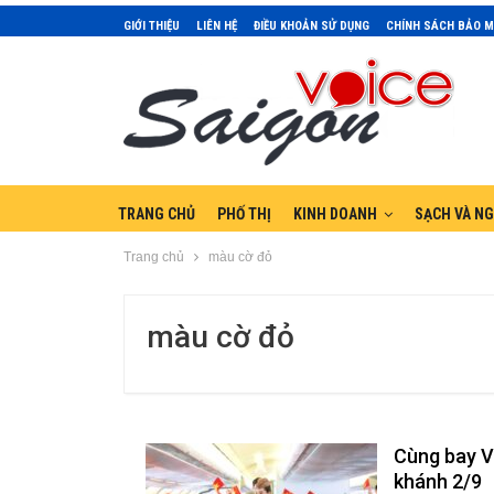
GIỚI THIỆU
LIÊN HỆ
ĐIỀU KHOẢN SỬ DỤNG
CHÍNH SÁCH BẢO 
TRANG CHỦ
PHỐ THỊ
KINH DOANH
SẠCH VÀ N
Trang chủ
màu cờ đỏ
màu cờ đỏ
Cùng bay V
khánh 2/9