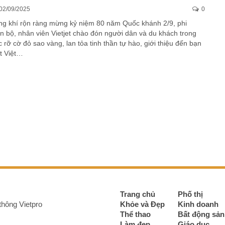
02/09/2025
0
g khí rộn ràng mừng kỷ niệm 80 năm Quốc khánh 2/9, phi
n bộ, nhân viên Vietjet chào đón người dân và du khách trong
 rỡ cờ đỏ sao vàng, lan tỏa tinh thần tự hào, giới thiệu đến bạn
t Việt…
Trang chủ
Phố thị
thông Vietpro
Khỏe và Đẹp
Kinh doanh
Thể thao
Bất động sản
Làm đẹp
Giáo dục