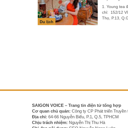
1. Young tea 
chỉ: 152/12 Vi
Thọ, P.13, Q.
Du lịch
SAIGON VOICE
– Trang tin điện tử tổng hợp
Cơ quan chủ quản:
Công ty CP Phát triển Truyền 
Địa chỉ:
64-66 Nguyễn Biểu, P.1, Q.5, TPHCM
Chịu trách nhiệm:
Nguyễn Thị Thu Hà