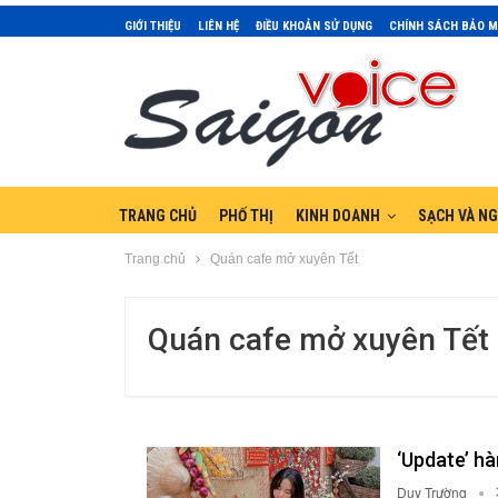
GIỚI THIỆU
LIÊN HỆ
ĐIỀU KHOẢN SỬ DỤNG
CHÍNH SÁCH BẢO 
TRANG CHỦ
PHỐ THỊ
KINH DOANH
SẠCH VÀ N
Trang chủ
Quán cafe mở xuyên Tết
Quán cafe mở xuyên Tết
‘Update’ h
Duy Trường