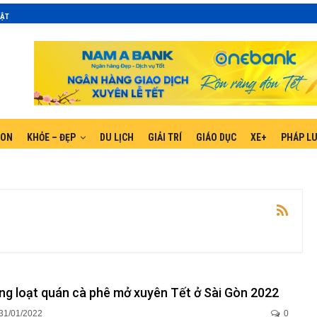
MẬT
GON
KHỎE – ĐẸP
DU LỊCH
GIẢI TRÍ
GIÁO DỤC
XE+
PHÁP L
àng loạt quán cà phê mở xuyên Tết ở Sài Gòn 2022
31/01/2022
0