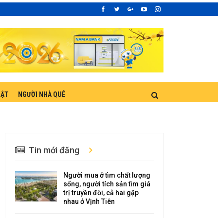
UẬT
NGƯỜI NHÀ QUÊ
Tin mới đăng
Người mua ở tìm chất lượng
sống, người tích sản tìm giá
trị truyền đời, cả hai gặp
nhau ở Vịnh Tiên