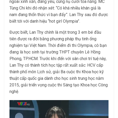
ngoài xinh xắn, đáng yêu, cùng nụ cười tỏa nắng. MC
Tùng Chi khi đó nhận xét: “Có khá nhiều khán giả là
nam đang thổn thức vì bạn đấy”. Lan Thy sau đó được
biết tới với danh hiệu “hot girl Olympia”.
Được biết, Lan Thy chính là một trong 3 em bé đầu
tiên được ra đời bằng phương pháp thụ tinh ống
nghiệm tại Việt Nam. Thời điểm đi thi Olympia, cô bạn
đang là học sinh tại trường THPT chuyên Lê Hồng
Phong, TP.HCM. Trước khi đến với sân chơi trí tuệ này,
Lan Thy có thành tích học tập rất xuất sắc: HCV cấp
thành phố môn Lịch sử, giải Ba cuộc thi Khoa học kỹ
thuật cấp quốc gia dành cho học sinh trung học năm
2015, giải triển vọng cuộc thi Sáng tạo Khoa học Công
nghệ.