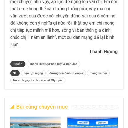
mọi chuyện như vậy, áp lực đè nặng lên vai chị. Em nói
thật em không thể nào tưởng tưởng nồi, vậy mà chị
vẫn vượt qua được nó, chuyện đúng sai qua 6 năm nó
đã không còn ý nghĩa gì nữa rồi, thật sự em chỉ mong
chị tiếp tục mãnh mẽ hơn, sống vì bản thân gia đình,
chúc chị 1 năm an lành”, một cư dân mạng để lại bình
luận.
Thanh Hương
Nguồn
Thanh Hương/Pháp luật & Bạn đọc
bạo lực mạng
đường lên đỉnh Olympia
mạng xã hội
Nữ sinh gây tranh cãi nhất Olympia
Bài cùng chuyên mục