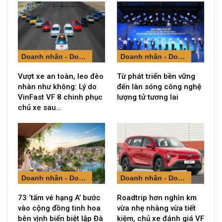
Doanh nhân - Doanh nghiệp
Doanh nhân - Doanh nghiệp
Vượt xe an toàn, leo đèo
Từ phát triển bền vững
nhàn như không: Lý do
đến làn sóng công nghệ
VinFast VF 8 chinh phục
lượng tử tương lai
chủ xe sau…
Doanh nhân - Doanh nghiệp
Doanh nhân - Doanh nghiệp
73 ‘tấm vé hạng A’ bước
Roadtrip hơn nghìn km
vào cộng đồng tinh hoa
vừa nhẹ nhàng vừa tiết
bên vịnh biển biệt lập Đà
kiệm, chủ xe đánh giá VF