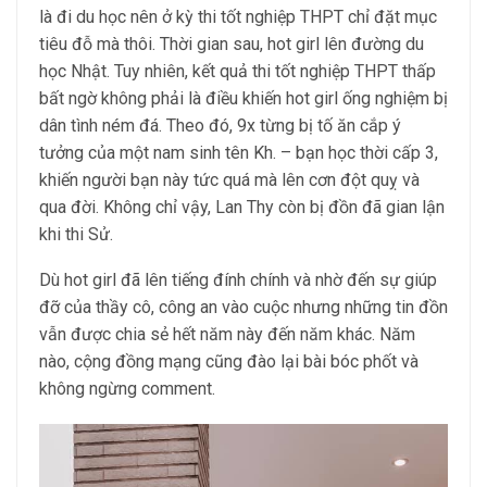
là đi du học nên ở kỳ thi tốt nghiệp THPT chỉ đặt mục
tiêu đỗ mà thôi. Thời gian sau, hot girl lên đường du
học Nhật. Tuy nhiên, kết quả thi tốt nghiệp THPT thấp
bất ngờ không phải là điều khiến hot girl ống nghiệm bị
dân tình ném đá. Theo đó, 9x từng bị tố ăn cắp ý
tưởng của một nam sinh tên Kh. – bạn học thời cấp 3,
khiến người bạn này tức quá mà lên cơn đột quỵ và
qua đời. Không chỉ vậy, Lan Thy còn bị đồn đã gian lận
khi thi Sử.
Dù hot girl đã lên tiếng đính chính và nhờ đến sự giúp
đỡ của thầy cô, công an vào cuộc nhưng những tin đồn
vẫn được chia sẻ hết năm này đến năm khác. Năm
nào, cộng đồng mạng cũng đào lại bài bóc phốt và
không ngừng comment.