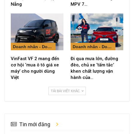
Nẵng
MPV 7…
Doanh nhân - Doanh nghiệp
Doanh nhân - Doanh nghiệp
VinFast VF 2 mang đến
Đi qua mưa lớn, đường
cơ hội ‘mua ô tô giá xe
đèo, chủ xe ‘tấm tắc’
máy’ cho người dùng
khen chất lượng vận
Việt
hành của…
TẢI BÀI VIẾT KHÁC
Tin mới đăng