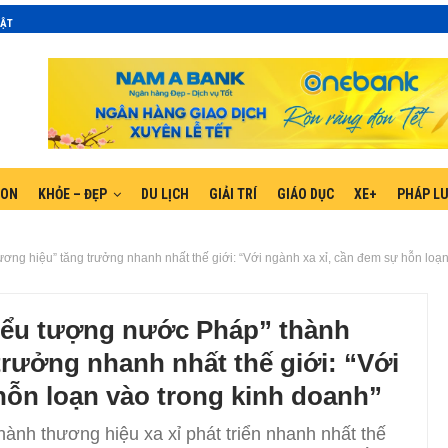
MẬT
GON
KHỎE – ĐẸP
DU LỊCH
GIẢI TRÍ
GIÁO DỤC
XE+
PHÁP L
ơng hiệu” tăng trưởng nhanh nhất thế giới: “Với ngành xa xỉ, cần đem sự hỗn loạn
iểu tượng nước Pháp” thành
trưởng nhanh nhất thế giới: “Với
hỗn loạn vào trong kinh doanh”
hành thương hiệu xa xỉ phát triển nhanh nhất thế