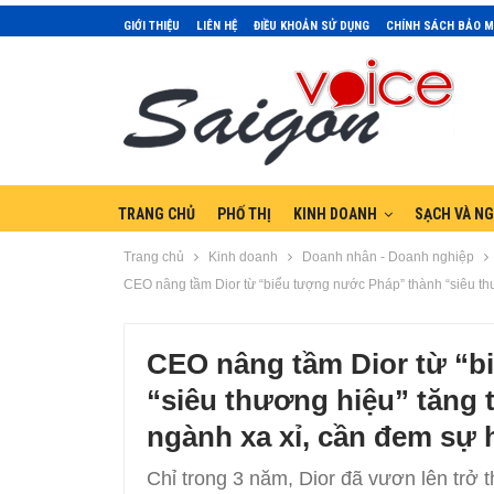
GIỚI THIỆU
LIÊN HỆ
ĐIỀU KHOẢN SỬ DỤNG
CHÍNH SÁCH BẢO 
TRANG CHỦ
PHỐ THỊ
KINH DOANH
SẠCH VÀ N
Trang chủ
Kinh doanh
Doanh nhân - Doanh nghiệp
CEO nâng tầm Dior từ “biểu tượng nước Pháp” thành “siêu thư
CEO nâng tầm Dior từ “b
“siêu thương hiệu” tăng 
ngành xa xỉ, cần đem sự 
Chỉ trong 3 năm, Dior đã vươn lên trở t