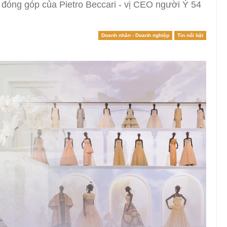
ự đóng góp của Pietro Beccari - vị CEO người Ý 54
Doanh nhân - Doanh nghiệp
Tin nổi bật