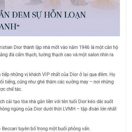
hristian Dior thành lập nhà mốt vào năm 1946 là một căn hộ
ằng đá cẩm thạch, tường thạch cao và một salon nhìn ra
 tiếp những vị khách VIP nhất của Dior ở lại qua đêm. Họ
ổi tiếng, cũng như ghé thăm các xưởng may – nơi những
c chế tác.
h cải tạo tòa nhà gắn liền với tên tuổi Dior kéo dài suốt
hông ngừng của Dior dưới thời LVMH – tập đoàn lớn nhất
o Beccari tuyên bố trong một buổi phỏng vấn.