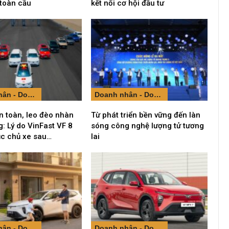
 toàn cầu
kết nối cơ hội đầu tư
Doanh nhân - Doanh nghiệp
Doanh nhân - Doanh nghiệp
n toàn, leo đèo nhàn
Từ phát triển bền vững đến làn
: Lý do VinFast VF 8
sóng công nghệ lượng tử tương
ục chủ xe sau…
lai
Doanh nhân - Doanh nghiệp
Doanh nhân - Doanh nghiệp