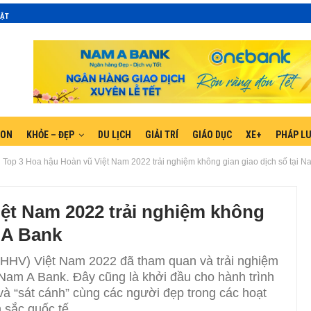
MẬT
GON
KHỎE – ĐẸP
DU LỊCH
GIẢI TRÍ
GIÁO DỤC
XE+
PHÁP L
Top 3 Hoa hậu Hoàn vũ Việt Nam 2022 trải nghiệm không gian giao dịch số tại N
iệt Nam 2022 trải nghiệm không
m A Bank
HHV) Việt Nam 2022 đã tham quan và trải nghiệm
i Nam A Bank. Đây cũng là khởi đầu cho hành trình
và “sát cánh” cùng các người đẹp trong các hoạt
 sắc quốc tế.