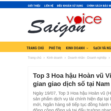
GIỚI THIỆU
LIÊN HỆ
ĐIỀU KHOẢN SỬ DỤNG
CHÍNH SÁCH BẢO 
TRANG CHỦ
PHỐ THỊ
KINH DOANH
SẠCH VÀ N
Trang chủ
Kinh doanh
Doanh nhân - Doanh nghiệp
Top 3 Hoa hậu Hoàn vũ V
gian giao dịch số tại Na
Ngày 19/07, Top 3 Hoa hậu Hoàn vũ (H
sản phẩm dịch vụ tài chính hiện đại tạ
mới, Ngân hàng sẽ tiếp tục đồng hành 
động cộng đồng và tại đấu trường nhan