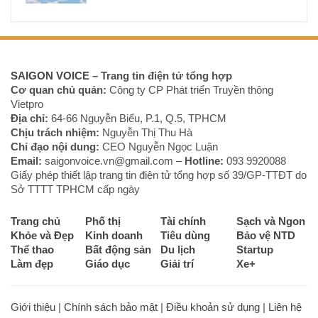
SAIGON VOICE
– Trang tin điện tử tổng hợp
Cơ quan chủ quản:
Công ty CP Phát triển Truyền thông
Vietpro
Địa chỉ:
64-66 Nguyễn Biểu, P.1, Q.5, TPHCM
Chịu trách nhiệm:
Nguyễn Thị Thu Hà
Chỉ đạo nội dung:
CEO Nguyễn Ngọc Luận
Email:
saigonvoice.vn@gmail.com –
Hotline:
093 9920088‬
Giấy phép thiết lập trang tin điện tử tổng hợp số 39/GP-TTĐT do
Sở TTTT TPHCM cấp ngày
Trang chủ
Phố thị
Tài chính
Sạch và Ngon
Khỏe và Đẹp
Kinh doanh
Tiêu dùng
Bảo vệ NTD
Thể thao
Bất động sản
Du lịch
Startup
Làm đẹp
Giáo dục
Giải trí
Xe+
Giới thiệu
|
Chính sách bảo mật
|
Điều khoản sử dụng
|
Liên hệ