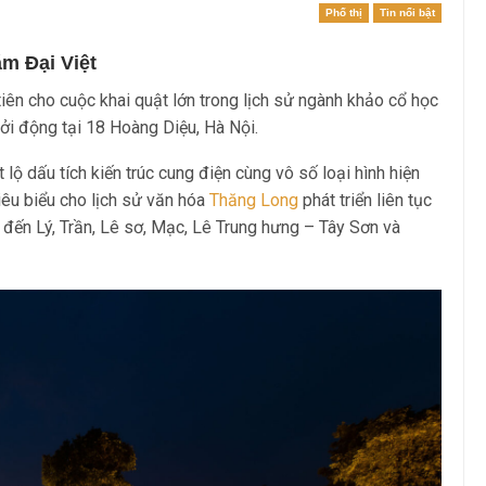
Phố thị
Tin nổi bật
ăm Đại Việt
iên cho cuộc khai quật lớn trong lịch sử ngành khảo cổ học
i động tại 18 Hoàng Diệu, Hà Nội.
ộ dấu tích kiến trúc cung điện cùng vô số loại hình hiện
iêu biểu cho lịch sử văn hóa
Thăng Long
phát triển liên tục
 đến Lý, Trần, Lê sơ, Mạc, Lê Trung hưng – Tây Sơn và