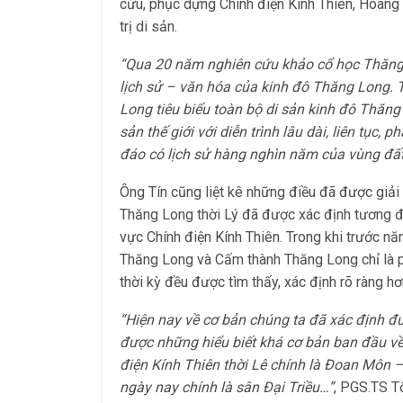
cứu, phục dựng Chính điện Kính Thiên, Hoàn
trị di sản.
“Qua 20 năm nghiên cứu khảo cổ học Thăng L
lịch sử – văn hóa của kinh đô Thăng Long. 
Long tiêu biểu toàn bộ di sản kinh đô Thăng 
sản thế giới với diễn trình lâu dài, liên tục
đáo có lịch sử hàng nghìn năm của vùng đất
Ông Tín cũng liệt kê những điều đã được giải 
Thăng Long thời Lý đã được xác định tương đ
vực Chính điện Kính Thiên. Trong khi trước nă
Thăng Long và Cấm thành Thăng Long chỉ là ph
thời kỳ đều được tìm thấy, xác định rõ ràng h
“Hiện nay về cơ bản chúng ta đã xác định đư
được những hiểu biết khá cơ bản ban đầu về 
điện Kính Thiên thời Lê chính là Đoan Môn 
ngày nay chính là sân Đại Triều…”
, PGS.TS Tố