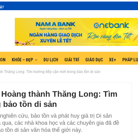
MẬT
GON
KHỎE – ĐẸP
DU LỊCH
GIẢI TRÍ
GIÁO DỤC
XE+
PHÁP L
nh Thăng Long: Tìm hướng tiếp cận mới trong bảo tồn di sản
ch Hoàng thành Thăng Long: Tìm
 bảo tồn di sản
ghiên cứu, bảo tồn và phát huy giá trị Di sản
 qua, các nhà khoa học và các chuyên gia đã đề
o tồn di sản văn hóa thế giới này.