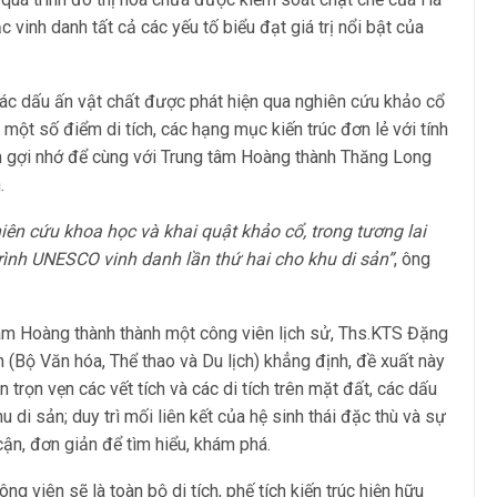
vinh danh tất cả các yếu tố biểu đạt giá trị nổi bật của
ác dấu ấn vật chất được phát hiện qua nghiên cứu khảo cổ
một số điểm di tích, các hạng mục kiến trúc đơn lẻ với tính
m gợi nhớ để cùng với Trung tâm Hoàng thành Thăng Long
.
iên cứu khoa học và khai quật khảo cổ, trong tương lai
rình UNESCO vinh danh lần thứ hai cho khu di sản”
, ông
âm Hoàng thành thành một công viên lịch sử, Ths.KTS Đặng
 (Bộ Văn hóa, Thể thao và Du lịch) khẳng định, đề xuất này
trọn vẹn các vết tích và các di tích trên mặt đất, các dấu
u di sản; duy trì mối liên kết của hệ sinh thái đặc thù và sự
cận, đơn giản để tìm hiểu, khám phá.
g viên sẽ là toàn bộ di tích, phế tích kiến trúc hiện hữu