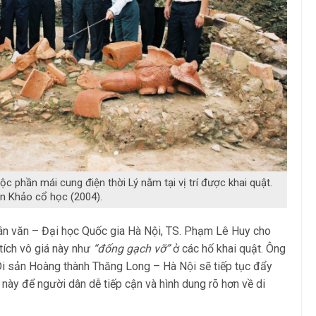
 phần mái cung điện thời Lý nằm tại vị trí được khai quật.
ện Khảo cổ học (2004).
ân văn – Đại học Quốc gia Hà Nội, TS. Phạm Lê Huy cho
 tích vô giá này như
“đống gạch vỡ”
ở các hố khai quật. Ông
 Di sản Hoàng thành Thăng Long – Hà Nội sẽ tiếp tục đẩy
này để người dân dễ tiếp cận và hình dung rõ hơn về di