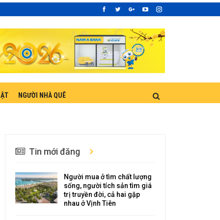
UẬT
NGƯỜI NHÀ QUÊ
Tin mới đăng
Người mua ở tìm chất lượng
sống, người tích sản tìm giá
trị truyền đời, cả hai gặp
nhau ở Vịnh Tiên