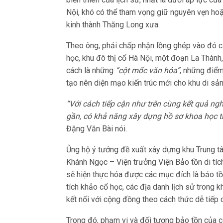
Nội, khó có thể tham vọng giữ nguyên vẹn hoặc 
kinh thành Thăng Long xưa.
Theo ông, phải chấp nhận lồng ghép vào đó c
học, khu đô thị cổ Hà Nội, một đoạn La Thành, 
cách là những
“cột mốc văn hóa”
, những điể
tạo nên diện mạo kiến trúc mới cho khu di sản
“Với cách tiếp cận như trên cùng kết quả ngh
gần, có khả năng xây dựng hồ sơ khoa học t
Đặng Văn Bài nói.
Ủng hộ ý tưởng đề xuất xây dựng khu Trung t
Khánh Ngọc – Viện trưởng Viện Bảo tồn di tích
sẽ hiện thực hóa được các mục đích là bảo tồn 
tích khảo cổ học, các địa danh lịch sử trong kh
kết nối với cộng đồng theo cách thức dễ tiếp 
Trong đó, phạm vi và đối tượng bảo tồn của côn