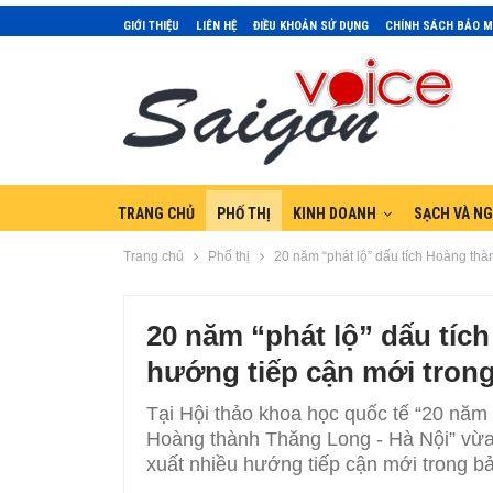
GIỚI THIỆU
LIÊN HỆ
ĐIỀU KHOẢN SỬ DỤNG
CHÍNH SÁCH BẢO 
TRANG CHỦ
PHỐ THỊ
KINH DOANH
SẠCH VÀ N
Trang chủ
Phố thị
20 năm “phát lộ” dấu tích Hoàng thà
20 năm “phát lộ” dấu tí
hướng tiếp cận mới trong
Tại Hội thảo khoa học quốc tế “20 năm n
Hoàng thành Thăng Long - Hà Nội” vừa
xuất nhiều hướng tiếp cận mới trong bả