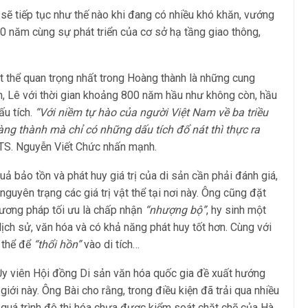
ản sẽ tiếp tục như thế nào khi đang có nhiều khó khăn, vướng
 năm cùng sự phát triển của cơ sở hạ tầng giao thông,
t thể quan trọng nhất trong Hoàng thành là những cung
rần, Lê với thời gian khoảng 800 năm hầu như không còn, hầu
u tích.
“Với niềm tự hào của người Việt Nam về ba triều
àng thành mà chỉ có những dấu tích đổ nát thì thực ra
 TS. Nguyễn Viết Chức nhấn mạnh.
ả bảo tồn và phát huy giá trị của di sản cần phải đánh giá,
 nguyên trạng các giá trị vật thể tại nơi này. Ông cũng đặt
ương pháp tối ưu là chấp nhận
“nhượng bộ”
, hy sinh một
ĩa lịch sử, văn hóa và có khả năng phát huy tốt hơn. Cùng với
t thể để
“thổi hồn”
vào di tích…
y viên Hội đồng Di sản văn hóa quốc gia đề xuất hướng
giới này. Ông Bài cho rằng, trong điều kiện đã trải qua nhiều
ủa quá trình đô thị hóa chưa được kiểm soát chặt chẽ của Hà