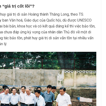
 “giá trị cốt lõi”?
huy giá trị di sản Hoàng thành Thăng Long, theo TS.
y ban Văn hoá, Giáo dục của Quốc hội, dù được UNESCO
ai bài bản, khoa học và có kết quả đáng kể thì việc bảo tồn,
qua chưa đáp ứng kỳ vọng của nhân dân Thủ đô về một di
ác bảo tồn, phát huy giá trị di sản vẫn tồn tại nhiều vấn
n lý.