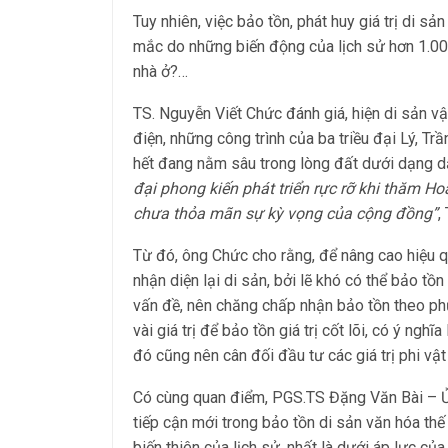
Tuy nhiên, việc bảo tồn, phát huy giá trị di s
mắc do những biến động của lịch sử hơn 1.000
nhà ở?…
TS. Nguyễn Viết Chức đánh giá, hiện di sản vậ
điện, những công trình của ba triều đại Lý, T
hết đang nằm sâu trong lòng đất dưới dạng dấ
đại phong kiến phát triển rực rỡ khi thăm Ho
chưa thỏa mãn sự kỳ vọng của cộng đồng”
,
Từ đó, ông Chức cho rằng, để nâng cao hiệu qu
nhận diện lại di sản, bởi lẽ khó có thể bảo tồn
vấn đề, nên chăng chấp nhận bảo tồn theo ph
vài giá trị để bảo tồn giá trị cốt lõi, có ý ngh
đó cũng nên cân đối đầu tư các giá trị phi vậ
Có cùng quan điểm, PGS.TS Đặng Văn Bài – Ủ
tiếp cận mới trong bảo tồn di sản văn hóa thế 
biến thiên của lịch sử, nhất là dưới áp lực c