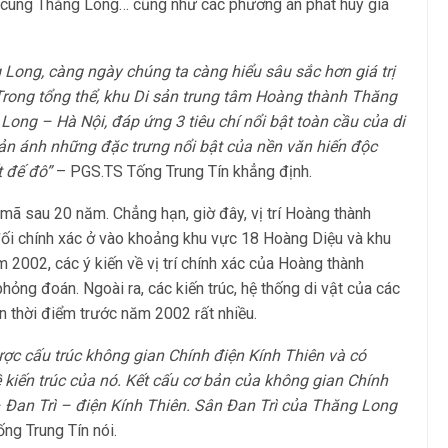
g cung Thăng Long… cũng như các phương án phát huy giá
ong, càng ngày chúng ta càng hiểu sâu sắc hơn giá trị
Trong tổng thể, khu Di sản trung tâm Hoàng thành Thăng
Long – Hà Nội, đáp ứng 3 tiêu chí nổi bật toàn cầu của di
, phản ánh những đặc trưng nổi bật của nền văn hiến độc
 đế đô”
– PGS.TS Tống Trung Tín khẳng định.
mã sau 20 năm. Chẳng hạn, giờ đây, vị trí Hoàng thành
ối chính xác ở vào khoảng khu vực 18 Hoàng Diệu và khu
m 2002, các ý kiến về vị trí chính xác của Hoàng thành
ỏng đoán. Ngoài ra, các kiến trúc, hệ thống di vật của các
ơn thời điểm trước năm 2002 rất nhiều.
ợc cấu trúc không gian Chính điện Kính Thiên và có
kiến trúc của nó. Kết cấu cơ bản của không gian Chính
– Đan Trì – điện Kính Thiên. Sân Đan Trì của Thăng Long
ng Trung Tín nói.