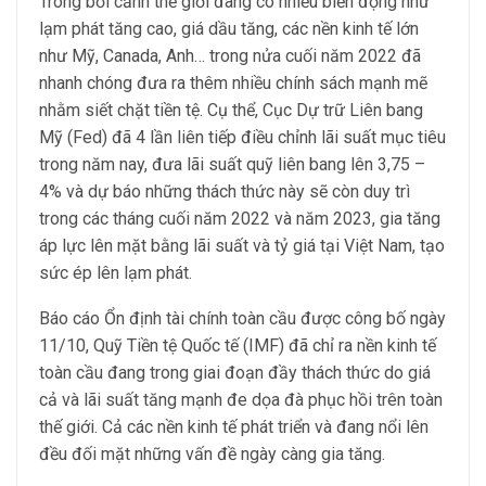
Trong bối cảnh thế giới đang có nhiều biến động như
lạm phát tăng cao, giá dầu tăng, các nền kinh tế lớn
như Mỹ, Canada, Anh… trong nửa cuối năm 2022 đã
nhanh chóng đưa ra thêm nhiều chính sách mạnh mẽ
nhằm siết chặt tiền tệ. Cụ thể, Cục Dự trữ Liên bang
Mỹ (Fed) đã 4 lần liên tiếp điều chỉnh lãi suất mục tiêu
trong năm nay, đưa lãi suất quỹ liên bang lên 3,75 –
4% và dự báo những thách thức này sẽ còn duy trì
trong các tháng cuối năm 2022 và năm 2023, gia tăng
áp lực lên mặt bằng lãi suất và tỷ giá tại Việt Nam, tạo
sức ép lên lạm phát.
Báo cáo Ổn định tài chính toàn cầu được công bố ngày
11/10, Quỹ Tiền tệ Quốc tế (IMF) đã chỉ ra nền kinh tế
toàn cầu đang trong giai đoạn đầy thách thức do giá
cả và lãi suất tăng mạnh đe dọa đà phục hồi trên toàn
thế giới. Cả các nền kinh tế phát triển và đang nổi lên
đều đối mặt những vấn đề ngày càng gia tăng.