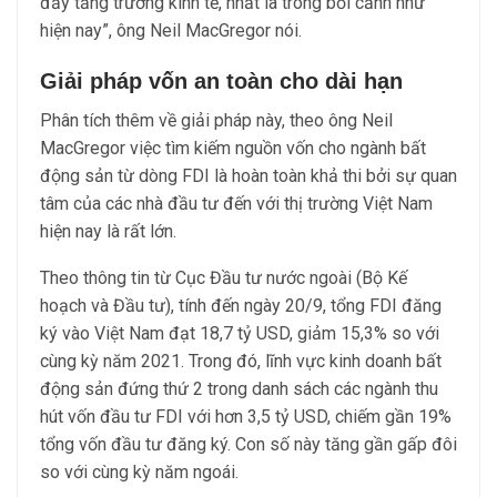
đẩy tăng trưởng kinh tế, nhất là trong bối cảnh như
hiện nay”, ông Neil MacGregor nói.
Giải pháp vốn an toàn cho dài hạn
Phân tích thêm về giải pháp này, theo ông Neil
MacGregor việc tìm kiếm nguồn vốn cho ngành bất
động sản từ dòng FDI là hoàn toàn khả thi bởi sự quan
tâm của các nhà đầu tư đến với thị trường Việt Nam
hiện nay là rất lớn.
Theo thông tin từ Cục Đầu tư nước ngoài (Bộ Kế
hoạch và Đầu tư), tính đến ngày 20/9, tổng FDI đăng
ký vào Việt Nam đạt 18,7 tỷ USD, giảm 15,3% so với
cùng kỳ năm 2021. Trong đó, lĩnh vực kinh doanh bất
động sản đứng thứ 2 trong danh sách các ngành thu
hút vốn đầu tư FDI với hơn 3,5 tỷ USD, chiếm gần 19%
tổng vốn đầu tư đăng ký. Con số này tăng gần gấp đôi
so với cùng kỳ năm ngoái.