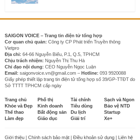
SAIGON VOICE
– Trang tin điện tử tổng hợp
Cơ quan chủ quản:
Công ty CP Phát triển Truyền thông
Vietpro
Địa chỉ:
64-66 Nguyễn Biểu, P.1, Q.5, TPHCM
Chịu trách nhiệm:
Nguyễn Thị Thu Hà
Chỉ đạo nội dung:
CEO Nguyễn Ngọc Luận
Email:
saigonvoice.vn@gmail.com –
Hotline:
093 9920088‬
Giấy phép thiết lập trang tin điện tử tổng hợp số 39/GP-TTĐT do
Sở TTTT TPHCM cấp ngày
Trang chủ
Phố thị
Tài chính
Sạch và Ngon
Khỏe và Đẹp
Kinh doanh
Tiêu dùng
Bảo vệ NTD
Thể thao
Bất động sản
Du lịch
Startup
Làm đẹp
Giáo dục
Giải trí
Xe+
Giới thiệu
|
Chính sách bảo mật
|
Điều khoản sử dụng
|
Liên hệ