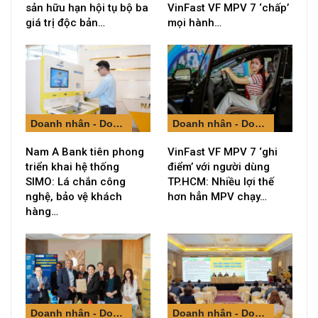
sản hữu hạn hội tụ bộ ba
VinFast VF MPV 7 ‘chấp’
giá trị độc bản…
mọi hành…
Doanh nhân - Doanh nghiệp
Doanh nhân - Doanh nghiệp
Nam A Bank tiên phong
VinFast VF MPV 7 ‘ghi
triển khai hệ thống
điểm’ với người dùng
SIMO: Lá chắn công
TP.HCM: Nhiều lợi thế
nghệ, bảo vệ khách
hơn hẳn MPV chạy…
hàng…
Doanh nhân - Doanh nghiệp
Doanh nhân - Doanh nghiệp