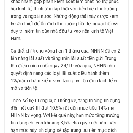
khác nhằm góp phần kiểm soát lạm phát, hỗ trợ phục
hồi kinh tế, thích ứng kịp thời với diễn biến thị trường
trong và ngoài nước. Những động thái này được xem
là cần thiết để ổn định thị trường tiền tệ, ngoại hối và
duy trì niềm tin của nhà đầu tư vào nền kinh tế Việt
Nam.
Cụ thể, chỉ trong vòng hơn 1 tháng qua, NHNN đã có 2
lần nâng lãi suất và tăng trần lãi suất tiền gửi. Trong
lần điều chỉnh cuối ngày 24/10 vừa qua, NHNN cho
quyết định nâng các loại lãi suất điều hành thêm
1%/năm nhằm kiểm soát lạm phát, ổn định kinh tế vĩ
mô và tiền tệ.
Theo số liệu Tổng cục Thống kê, tăng trưởng tín dụng
đến hết quý III đạt 10,5% rất gần mục tiêu 14% mà
NHNN kỳ vọng. Với kết quả này, hạn mức tăng trưởng
tín dụng chỉ còn khoảng 3,5% cho quý cuối năm. Với
hạn mức này, tín dụng sẽ tập trung ưu tiên mục đích