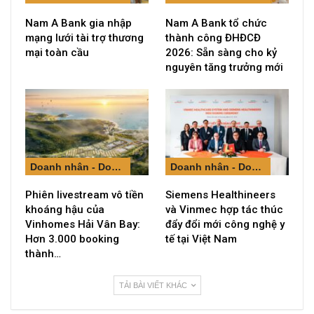
Nam A Bank gia nhập
Nam A Bank tổ chức
mạng lưới tài trợ thương
thành công ĐHĐCĐ
mại toàn cầu
2026: Sẵn sàng cho kỷ
nguyên tăng trưởng mới
Doanh nhân - Doanh nghiệp
Doanh nhân - Doanh nghiệp
Phiên livestream vô tiền
Siemens Healthineers
khoáng hậu của
và Vinmec hợp tác thúc
Vinhomes Hải Vân Bay:
đẩy đổi mới công nghệ y
Hơn 3.000 booking
tế tại Việt Nam
thành…
TẢI BÀI VIẾT KHÁC