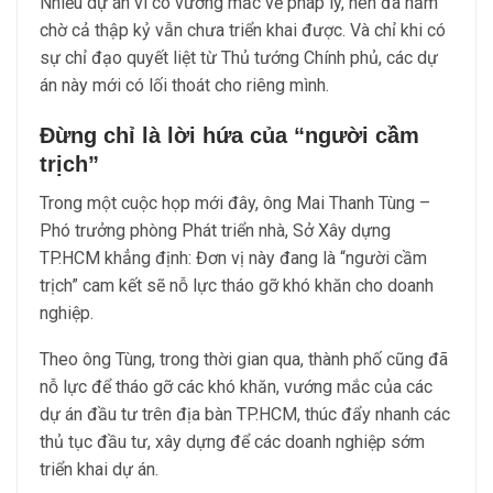
Nhiều dự án vì có vướng mắc về pháp lý, nên đã nằm
chờ cả thập kỷ vẫn chưa triển khai được. Và chỉ khi có
sự chỉ đạo quyết liệt từ Thủ tướng Chính phủ, các dự
án này mới có lối thoát cho riêng mình.
Đừng chỉ là lời hứa của “người cầm
trịch”
Trong một cuộc họp mới đây, ông Mai Thanh Tùng –
Phó trưởng phòng Phát triển nhà, Sở Xây dựng
TP.HCM khẳng định: Đơn vị này đang là “người cầm
trịch” cam kết sẽ nỗ lực tháo gỡ khó khăn cho doanh
nghiệp.
Theo ông Tùng, trong thời gian qua, thành phố cũng đã
nỗ lực để tháo gỡ các khó khăn, vướng mắc của các
dự án đầu tư trên địa bàn TP.HCM, thúc đẩy nhanh các
thủ tục đầu tư, xây dựng để các doanh nghiệp sớm
triển khai dự án.