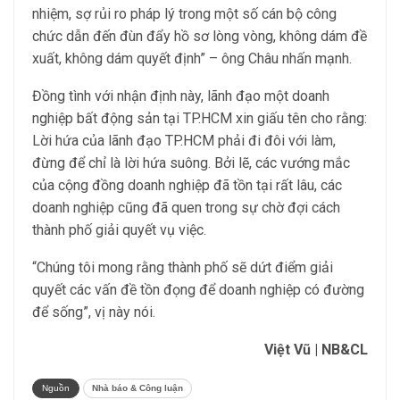
nhiệm, sợ rủi ro pháp lý trong một số cán bộ công
chức dẫn đến đùn đẩy hồ sơ lòng vòng, không dám đề
xuất, không dám quyết định” – ông Châu nhấn mạnh.
Đồng tình với nhận định này, lãnh đạo một doanh
nghiệp bất động sản tại TP.HCM xin giấu tên cho rằng:
Lời hứa của lãnh đạo TP.HCM phải đi đôi với làm,
đừng để chỉ là lời hứa suông. Bởi lẽ, các vướng mắc
của cộng đồng doanh nghiệp đã tồn tại rất lâu, các
doanh nghiệp cũng đã quen trong sự chờ đợi cách
thành phố giải quyết vụ việc.
“Chúng tôi mong rằng thành phố sẽ dứt điểm giải
quyết các vấn đề tồn đọng để doanh nghiệp có đường
để sống”, vị này nói.
Việt Vũ | NB&CL
Nguồn
Nhà báo & Công luận