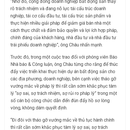
“Nhờ đó, cộng đồng doanh nghiệp bất động sản thấy
rõ trách nhiệm và đang nỗ lực tái cấu trúc doanh
nghiệp, tái cơ cấu đầu tư, tái cấu trúc sản phẩm và
thực hiện nhiều giải pháp để giảm giá bán nhà một
cách thực chất và đảm bảo quyền và lợi ích hợp pháp,
chính đáng của khách hàng, nhà đầu tư và nhà đầu tư
trái phiếu doanh nghiệp”, ông Châu nhấn mạnh.
Trước đó, trong một cuộc trao đổi với phóng viên Báo
Nhà báo & Công luận, ông Châu từng cho rằng để thúc
đẩy việc triển khai thực hiện dự án bất động sản cho
các địa phương, doanh nghiệp, bên cạnh việc tháo gỡ
vướng mắc về pháp lý thì rất cần sớm khắc phục tâm
lý “sợ sai, sợ trách nhiệm, sợ rủi ro pháp lý” trong một
số cán bộ công chức dẫn đến đùn đẩy hồ sơ lòng
vòng, không dám quyết định.
“Đi đôi với tháo gỡ vướng mắc về thủ tục hành chính
thì rất cần sớm khắc phục tâm lý sợ sai, sợ trách