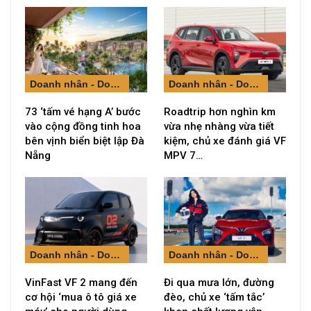
Doanh nhân - Doanh nghiệp
Doanh nhân - Doanh nghiệp
73 ‘tấm vé hạng A’ bước
Roadtrip hơn nghìn km
vào cộng đồng tinh hoa
vừa nhẹ nhàng vừa tiết
bên vịnh biển biệt lập Đà
kiệm, chủ xe đánh giá VF
Nẵng
MPV 7…
Doanh nhân - Doanh nghiệp
Doanh nhân - Doanh nghiệp
VinFast VF 2 mang đến
Đi qua mưa lớn, đường
cơ hội ‘mua ô tô giá xe
đèo, chủ xe ‘tấm tắc’