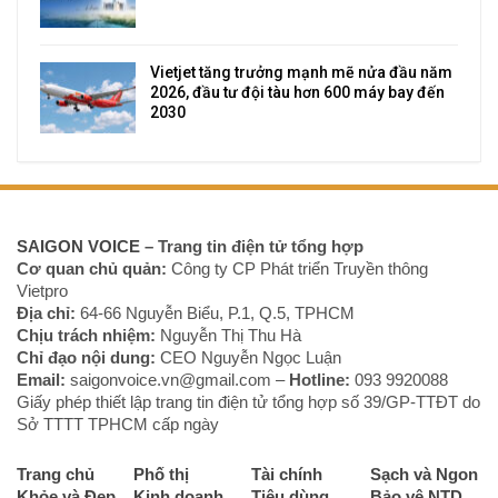
Vietjet tăng trưởng mạnh mẽ nửa đầu năm
2026, đầu tư đội tàu hơn 600 máy bay đến
2030
SAIGON VOICE
– Trang tin điện tử tổng hợp
Cơ quan chủ quản:
Công ty CP Phát triển Truyền thông
Vietpro
Địa chỉ:
64-66 Nguyễn Biểu, P.1, Q.5, TPHCM
Chịu trách nhiệm:
Nguyễn Thị Thu Hà
Chỉ đạo nội dung:
CEO Nguyễn Ngọc Luận
Email:
saigonvoice.vn@gmail.com –
Hotline:
093 9920088‬
Giấy phép thiết lập trang tin điện tử tổng hợp số 39/GP-TTĐT do
Sở TTTT TPHCM cấp ngày
Trang chủ
Phố thị
Tài chính
Sạch và Ngon
Khỏe và Đẹp
Kinh doanh
Tiêu dùng
Bảo vệ NTD