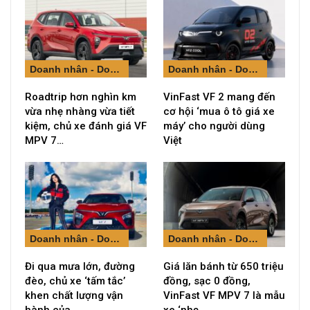
Doanh nhân - Doanh nghiệp
Doanh nhân - Doanh nghiệp
Roadtrip hơn nghìn km
VinFast VF 2 mang đến
vừa nhẹ nhàng vừa tiết
cơ hội ‘mua ô tô giá xe
kiệm, chủ xe đánh giá VF
máy’ cho người dùng
MPV 7…
Việt
Doanh nhân - Doanh nghiệp
Doanh nhân - Doanh nghiệp
Đi qua mưa lớn, đường
Giá lăn bánh từ 650 triệu
đèo, chủ xe ‘tấm tắc’
đồng, sạc 0 đồng,
khen chất lượng vận
VinFast VF MPV 7 là mẫu
hành của…
xe ‘nhẹ…