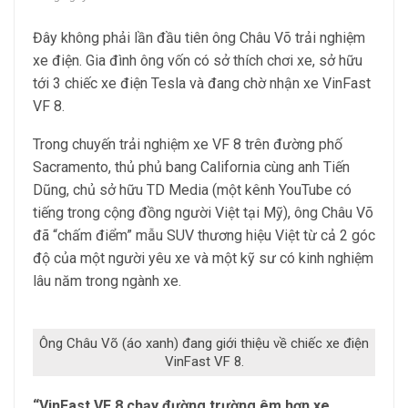
Đây không phải lần đầu tiên ông Châu Võ trải nghiệm
xe điện. Gia đình ông vốn có sở thích chơi xe, sở hữu
tới 3 chiếc xe điện Tesla và đang chờ nhận xe VinFast
VF 8.
Trong chuyến trải nghiệm xe VF 8 trên đường phố
Sacramento, thủ phủ bang California cùng anh Tiến
Dũng, chủ sở hữu TD Media (một kênh YouTube có
tiếng trong cộng đồng người Việt tại Mỹ), ông Châu Võ
đã “chấm điểm” mẫu SUV thương hiệu Việt từ cả 2 góc
độ của một người yêu xe và một kỹ sư có kinh nghiệm
lâu năm trong ngành xe.
Ông Châu Võ (áo xanh) đang giới thiệu về chiếc xe điện
VinFast VF 8.
“
VinFast VF 8 chạy đường trường êm hơn
xe