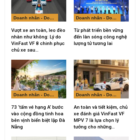
Doanh nhân - Doanh nghiệp
Doanh nhân - Doanh nghiệp
Vượt xe an toàn, leo đèo
Từ phát triển bền vững
nhàn như không: Lý do
đến làn sóng công nghệ
VinFast VF 8 chinh phục
lượng tử tương lai
chủ xe sau…
Doanh nhân - Doanh nghiệp
Doanh nhân - Doanh nghiệp
73 ‘tấm vé hạng A’ bước
An toàn và tiết kiệm, chủ
vào cộng đồng tinh hoa
xe đánh giá VinFast VF
bên vịnh biển biệt lập Đà
MPV 7 là lựa chọn lý
Nẵng
tưởng cho những…