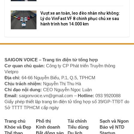
Vượt xe an toàn, leo đèo nhàn như không:
Lý do VinFast VF 8 chinh phục chủ xe sau
hành trình hơn 14.000 km
SAIGON VOICE
– Trang tin điện tử tổng hợp
Cơ quan chủ quản:
Công ty CP Phát triển Truyền thông
Vietpro
Địa chỉ:
64-66 Nguyễn Biểu, P.1, Q.5, TPHCM
Chịu trách nhiệm:
Nguyễn Thị Thu Hà
Chỉ đạo nội dung:
CEO Nguyễn Ngọc Luận
Email:
saigonvoice.vn@gmail.com –
Hotline:
093 9920088‬
Giấy phép thiết lập trang tin điện tử tổng hợp số 39/GP-TTĐT do
Sở TTTT TPHCM cấp ngày
Trang chủ
Phố thị
Tài chính
Sạch và Ngon
Khỏe và Đẹp
Kinh doanh
Tiêu dùng
Bảo vệ NTD
Thể thao
Bất động sản
Du lịch
Startup