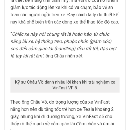
là thiết kế mang tính thẩm mỹ, mà vai trò của nó là làm
giảm lực tác động lên xe khi có va chạm, bảo vệ an
toàn cho người ngồi trên xe. Đây chính là lý do thiết kế
này khá phổ biến trên các dòng xe thể thao tốc độ cao.
“
Chiếc xe này nói chung rất là hoàn hảo, từ chức
năng lái xe, hệ thống treo, phuộc nhún (giảm xóc)
cho đến cảm giác lái (handling) đều rất tốt, đặc biệt
là tay lái rất êm”
, ông Châu nhận xét.
Kỹ sư Châu Võ dành nhiều lời khen khi trải nghiệm xe
VinFast VF 8.
Theo ông Châu Võ, do trọng lượng của xe VinFast
nặng hơn nên dù tăng tốc trễ hơn xe Tesla khoảng 2
giây, nhưng khi đi đường trường, xe VinFast sẽ cho
thấy rõ thế mạnh về cảm giác lái đầm chắc và êm ái