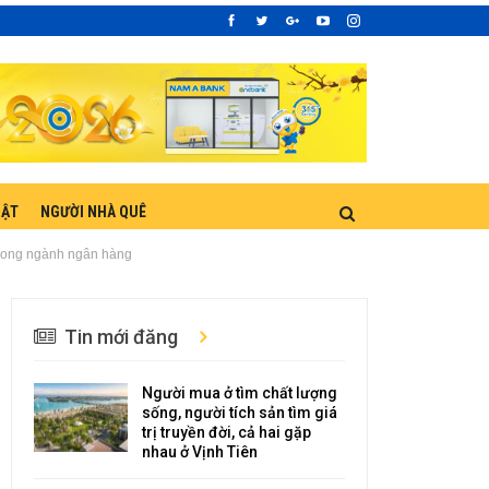
UẬT
NGƯỜI NHÀ QUÊ
rong ngành ngân hàng
Tin mới đăng
Người mua ở tìm chất lượng
sống, người tích sản tìm giá
trị truyền đời, cả hai gặp
nhau ở Vịnh Tiên