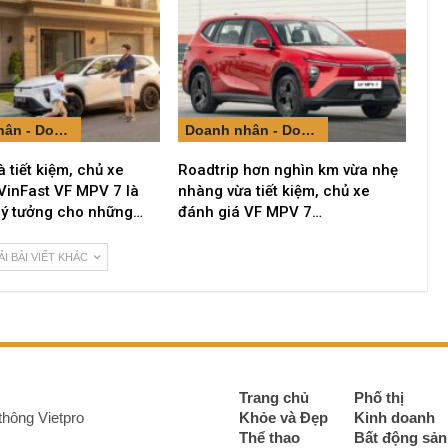
Doanh nhân - Doanh nghiệp
Doanh nhân - Doanh nghiệp
à tiết kiệm, chủ xe
Roadtrip hơn nghìn km vừa nhẹ
VinFast VF MPV 7 là
nhàng vừa tiết kiệm, chủ xe
lý tưởng cho những…
đánh giá VF MPV 7…
ẢI BÀI VIẾT KHÁC
Trang chủ
Phố thị
thông Vietpro
Khỏe và Đẹp
Kinh doanh
Thể thao
Bất động sản