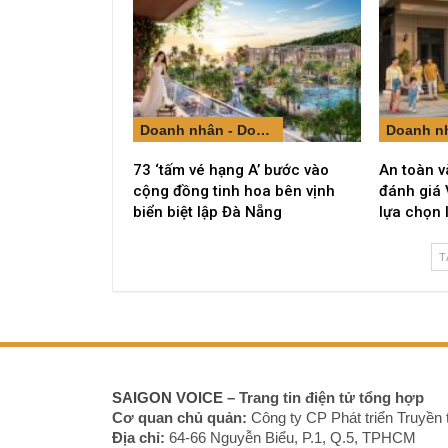
Doanh nhân - Doanh nghiệp
73 ‘tấm vé hạng A’ bước vào
An toàn v
cộng đồng tinh hoa bên vịnh
đánh giá 
biển biệt lập Đà Nẵng
lựa chọn 
T
SAIGON VOICE
– Trang tin điện tử tổng hợp
Cơ quan chủ quản:
Công ty CP Phát triển Truyền 
Địa chỉ:
64-66 Nguyễn Biểu, P.1, Q.5, TPHCM