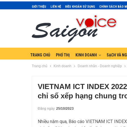
GIỚI THIỆU
LIÊN HỆ
ĐIỀU KHOẢN SỬ DỤNG
CHÍNH SÁCH BẢO 
TRANG CHỦ
PHỐ THỊ
KINH DOANH
SẠCH VÀ N
Trang chủ
Kinh doanh
Doanh nhân - Doanh nghiệp
VIETNAM ICT INDEX 2022
chỉ số xếp hạng chung t
Đăng ngày
25/10/2023
Nhiều năm qua, Báo cáo VIETNAM ICT INDEX t