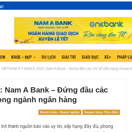
MẬT
GON
KHỎE – ĐẸP
DU LỊCH
GIẢI TRÍ
GIÁO DỤC
XE+
PHÁP L
VIETNAM ICT INDEX 2022: Nam A Bank – Đứng đầu các chỉ số xếp hạng chung t
: Nam A Bank – Đứng đầu các
rong ngành ngân hàng
Doanh nhân - Doanh nghiệp
Saigon Voice Tiêu điểm
rở thành nguồn báo cáo uy tín, xếp hạng đầy đủ, phong