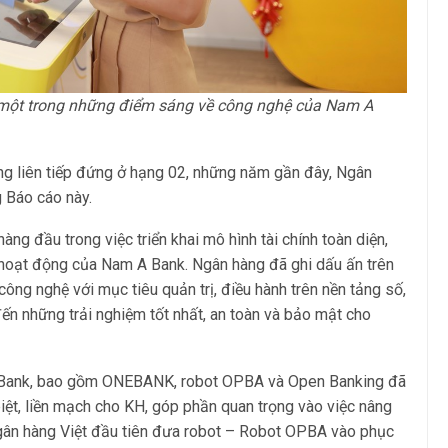
một trong những điểm sáng về công nghệ của Nam A
g liên tiếp đứng ở hạng 02, những năm gần đây, Ngân
 Báo cáo này.
ng đầu trong việc triển khai mô hình tài chính toàn diện,
i hoạt động của Nam A Bank. Ngân hàng đã ghi dấu ấn trên
ng nghệ với mục tiêu quản trị, điều hành trên nền tảng số,
ến những trải nghiệm tốt nhất, an toàn và bảo mật cho
 A Bank, bao gồm ONEBANK, robot OPBA và Open Banking đã
ệt, liền mạch cho KH, góp phần quan trọng vào việc nâng
gân hàng Việt đầu tiên đưa robot – Robot OPBA vào phục