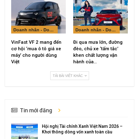
Doanh nhân - Doanh nghiệp
Doanh nhân - Doanh nghiệp
VinFast VF 2 mang đến
Đi qua mưa lớn, đường
cơ hội ‘mua ô tô giá xe
đèo, chủ xe ‘tấm tắc’
máy’ cho người dùng
khen chất lượng vận
Việt
hành của…
TẢI BÀI VIẾT KHÁC
Tin mới đăng
Hội nghị Tài chính Xanh Việt Nam 2026 –
Khơi thông dòng vốn xanh toàn cầu