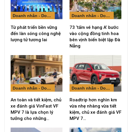
Doanh nhân - Doanh nghiệp
Doanh nhân - Doanh nghiệp
Từ phát triển bền vững
73 ‘tấm vé hạng A’ bước
đến làn sóng công nghệ
vào cộng đồng tinh hoa
lượng tử tương lai
bên vịnh biển biệt lập Đà
Nẵng
Doanh nhân - Doanh nghiệp
Doanh nhân - Doanh nghiệp
An toàn và tiết kiệm, chủ
Roadtrip hơn nghìn km
xe đánh giá VinFast VF
vừa nhẹ nhàng vừa tiết
MPV 7 là lựa chọn lý
kiệm, chủ xe đánh giá VF
tưởng cho những…
MPV 7…