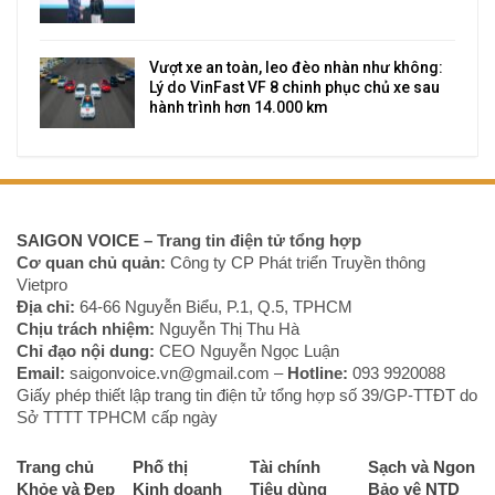
Vượt xe an toàn, leo đèo nhàn như không:
Lý do VinFast VF 8 chinh phục chủ xe sau
hành trình hơn 14.000 km
SAIGON VOICE
– Trang tin điện tử tổng hợp
Cơ quan chủ quản:
Công ty CP Phát triển Truyền thông
Vietpro
Địa chỉ:
64-66 Nguyễn Biểu, P.1, Q.5, TPHCM
Chịu trách nhiệm:
Nguyễn Thị Thu Hà
Chỉ đạo nội dung:
CEO Nguyễn Ngọc Luận
Email:
saigonvoice.vn@gmail.com –
Hotline:
093 9920088‬
Giấy phép thiết lập trang tin điện tử tổng hợp số 39/GP-TTĐT do
Sở TTTT TPHCM cấp ngày
Trang chủ
Phố thị
Tài chính
Sạch và Ngon
Khỏe và Đẹp
Kinh doanh
Tiêu dùng
Bảo vệ NTD