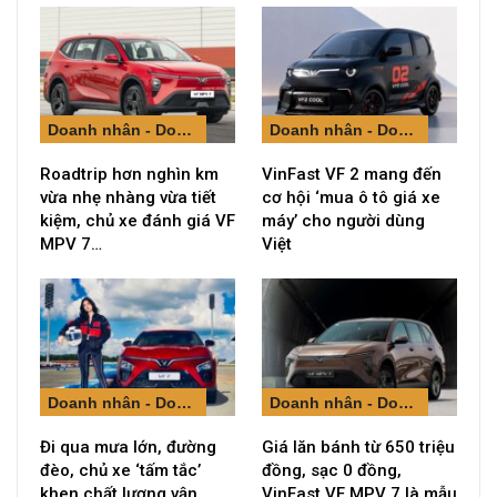
Doanh nhân - Doanh nghiệp
Doanh nhân - Doanh nghiệp
Roadtrip hơn nghìn km
VinFast VF 2 mang đến
vừa nhẹ nhàng vừa tiết
cơ hội ‘mua ô tô giá xe
kiệm, chủ xe đánh giá VF
máy’ cho người dùng
MPV 7…
Việt
Doanh nhân - Doanh nghiệp
Doanh nhân - Doanh nghiệp
Đi qua mưa lớn, đường
Giá lăn bánh từ 650 triệu
đèo, chủ xe ‘tấm tắc’
đồng, sạc 0 đồng,
khen chất lượng vận
VinFast VF MPV 7 là mẫu