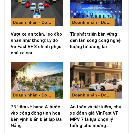
Doanh nhân - Doanh nghiệp
Doanh nhân - Doanh nghiệp
Vượt xe an toàn, leo đèo
Từ phát triển bền vững
nhàn như không: Lý do
đến làn sóng công nghệ
VinFast VF 8 chinh phục
lượng tử tương lai
chủ xe sau…
Doanh nhân - Doanh nghiệp
Doanh nhân - Doanh nghiệp
73 ‘tấm vé hạng A’ bước
An toàn và tiết kiệm, chủ
vào cộng đồng tinh hoa
xe đánh giá VinFast VF
bên vịnh biển biệt lập Đà
MPV 7 là lựa chọn lý
Nẵng
tưởng cho những…